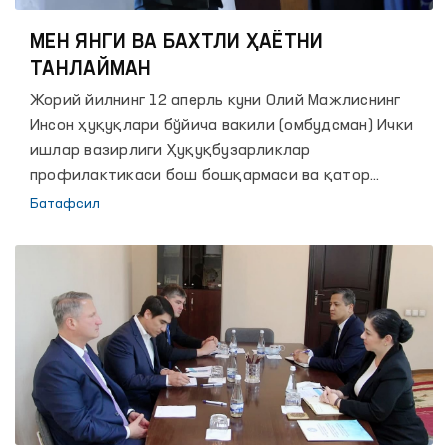
МЕН ЯНГИ ВА БАХТЛИ ҲАЁТНИ
ТАНЛАЙМАН
Жорий йилнинг 12 аперль куни Олий Мажлиснинг
Инсон ҳуқуқлари бўйича вакили (омбудсман) Ички
ишлар вазирлиги Ҳуқуқбузарликлар
профилактикаси бош бошқармаси ва қатор
ташкилотлар ҳамкорлигида ўтказилган “Мен янги ва
Батафсил
бахтли ҳаётни танлайман” мавзусидаги форумда
иштирок этди.