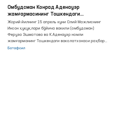
Омбудсман Конрад Аденауэр
жамғармасининг Тошкендаги
ваколатхонаси раҳбари билан учрашди
Жорий йилнинг 15 апрель куни Олий Мажлиснинг
Инсон ҳуқуқлари бўйича вакили (омбудсман)
Феруза Эшматова ва К.Аденауэр номли
жамғарманинг Тошкендаги ваколатхонаси раҳбари
Ронни Хайне учрашуви бўлиб ўтди.
Батафсил