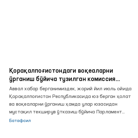
Қорақалпоғистондаги воқеаларни
ўрганиш бўйича тузилган комиссия
фаолиятига оид расмий баёнот
Аввал хабар берганимиздек, жорий йил июль ойида
Қорақалпоғистон Республикасида юз берган ҳолат
ва воқеаларни ўрганиш ҳамда улар юзасидан
мустақил текширув ўтказиш бўйича Парламент
комиссияси тузилиб, унга раҳбарлик қилиш
Батафсил
Ўзбекистон Республикаси Олий Мажлисининг Инсон
ҳуқуқлари бўйича вакили (омбудсман) Ф.Эшматова