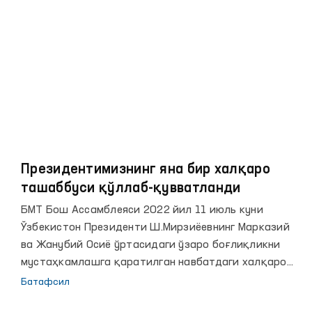
Президентимизнинг яна бир халқаро
ташаббуси қўллаб-қувватланди
БМТ Бош Ассамблеяси 2022 йил 11 июль куни
Ўзбекистон Президенти Ш.Мирзиёевнинг Марказий
ва Жанубий Осиё ўртасидаги ўзаро боғлиқликни
мустаҳкамлашга қаратилган навбатдаги халқаро
ташаббусини қўллаб-қувватлади.
Батафсил