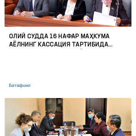
ОЛИЙ СУДДА 16 НАФАР МАҲКУМА
АЁЛНИНГ КАССАЦИЯ ТАРТИБИДА
БЕРГАН ШИКОЯТЛАРИ КЎРИБ ЧИҚИЛДИ
Батафсил