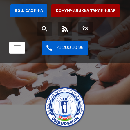
БОШ САҲИФА
ҚОНУНЧИЛИККА ТАКЛИФЛАР
ЎЗ
71 200 10 96