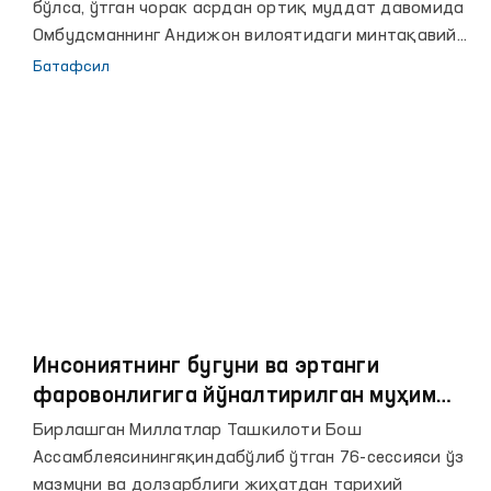
бўлса, ўтган чорак асрдан ортиқ муддат давомида
Омбудсманнинг Андижон вилоятидаги минтақавий
вакили сифатида жамоатчилик асосида фаолият
Батафсил
юритиб келмоқдаман.
Инсониятнинг бугуни ва эртанги
фаровонлигига йўналтирилган муҳим
ташаббуслар
Бирлашган Миллатлар Ташкилоти Бош
Ассамблеясинингяқиндабўлиб ўтган 76-сессияси ўз
мазмуни ва долзарблиги жиҳатдан тарихий