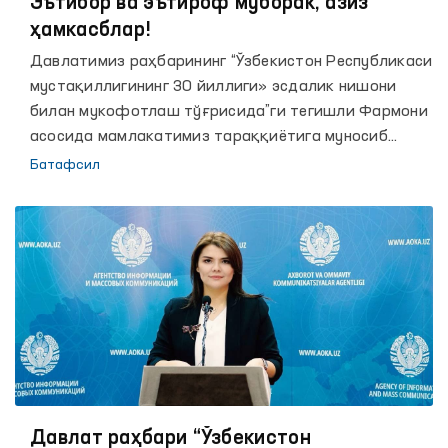
Эътибор ва эътироф муборак, азиз
ҳамкасблар!
Давлатимиз раҳбарининг “Ўзбекистон Республикаси
мустақиллигининг 30 йиллиги» эсдалик нишони
билан мукофотлаш тўғрисида”ги тегишли Фармони
асосида мамлакатимиз тараққиётига муносиб
ҳисса қўшган, халқимиз фаравонлигини таъминлаш,
Батафсил
ёшларни соғлом ва баркамол авлод қилиб
тарбиялашдаги алоҳида фидойилик кўрсатаётган
бир гуруҳ юртдошларимиз “Ўзбекистон
Республикаси мустақиллигининг 30 йиллиги”
эсдалик нишони билан мукофотланди.
Давлат раҳбари “Ўзбекистон