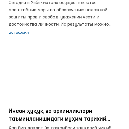
правам человека (омбудсмана)
Сегодня в Узбекистане осуществляются
масштабные меры по обеспечению надежной
защиты прав и свобод, уважении чести и
достоинства личности. Их результаты можно
увидеть в достигнутых за последние годы высоких
Батафсил
рубежах, повышении благосостояния народа, росте
авторитета страны на мировой арене.
Инсон ҳуқуқ ва эркинликлари
таъминланишидаги муҳим тарихий
қадам
Ҳар бир давлат ўз тажрибасидан келиб чиқиб,