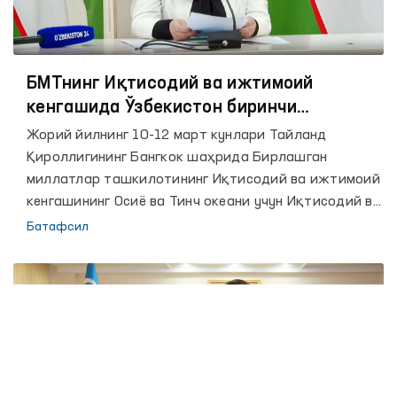
БМТнинг Иқтисодий ва ижтимоий
кенгашида Ўзбекистон биринчи
маротаба иштирок этди
Жорий йилнинг 10-12 март кунлари Тайланд
Қироллигининг Бангкок шаҳрида Бирлашган
миллатлар ташкилотининг Иқтисодий ва ижтимоий
кенгашининг Осиё ва Тинч океани учун Иқтисодий ва
ижтимоий комиссияси минтақада хавфсиз,
Батафсил
тартибли ва мунтазам миграция бўйича глобал
шартномани амалга оширилишини кўриб чиқиш
мақсадида, пандемияни ҳисобга олган ҳолда
офлайн ва онлайн тарзда минтақавий йиғилиши
ўтказилмоқда.