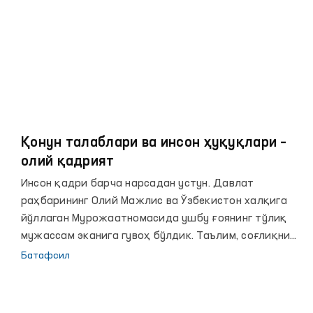
муаммолар аниқ кўрсатилди, таклифлар ҳам аниқ
илгари сурилди.
Қонун талаблари ва инсон ҳуқуқлари –
олий қадрият
Инсон қадри барча нарсадан устун. Давлат
раҳбарининг Олий Мажлис ва Ўзбекистон халқига
йўллаган Мурожаатномасида ушбу ғоянинг тўлиқ
мужассам эканига гувоҳ бўлдик. Таълим, соғлиқни
сақлаш, электр энергия, газ, суд-ҳуқуқ, хуллас
Батафсил
аҳолини қийнаб келаётган масалаларнинг барчаси
ушбу Мурожаатномадан ўрин олди. Аҳамиятлиси,
муаммолар аниқ кўрсатилди, таклифлар ҳам аниқ