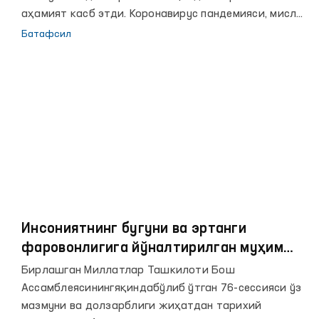
аҳамият касб этди. Коронавирус пандемияси, мисли
кўрилмаган иқлим муаммолари, Афғонистонда
Батафсил
ҳокимият ўзгариши ва бошқа инқирозлар
давлатлар ўртасида мунтазам мулоқотни
кучайтириш муҳимлигини англатмоқда. Зеро, БМТ
Бошкотиби Антонио Гутерешнинг сўзларига кўра,
инсонларда ишонч ва умидни ўйғотиш учун
мамлакатларнинг ҳамкорлиги, мулоқоти ва ўзаро
тушуниши муҳимдир.
Инсониятнинг бугуни ва эртанги
фаровонлигига йўналтирилган муҳим
ташаббуслар
Бирлашган Миллатлар Ташкилоти Бош
Ассамблеясинингяқиндабўлиб ўтган 76-сессияси ўз
мазмуни ва долзарблиги жиҳатдан тарихий