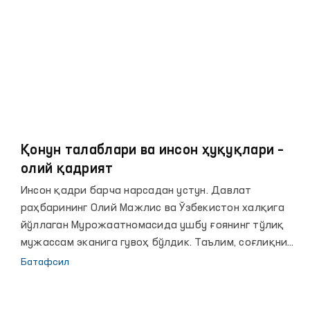
зиммасига юклатилди.
Қонун талаблари ва инсон ҳуқуқлари –
олий қадрият
Инсон қадри барча нарсадан устун. Давлат
раҳбарининг Олий Мажлис ва Ўзбекистон халқига
йўллаган Мурожаатномасида ушбу ғоянинг тўлиқ
мужассам эканига гувоҳ бўлдик. Таълим, соғлиқни
сақлаш, электр энергия, газ, суд-ҳуқуқ, хуллас
Батафсил
аҳолини қийнаб келаётган масалаларнинг барчаси
ушбу Мурожаатномадан ўрин олди. Аҳамиятлиси,