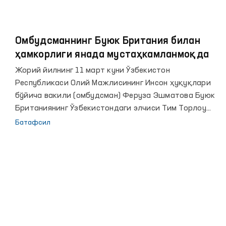
Омбудсманнинг Буюк Британия билан
ҳамкорлиги янада мустаҳкамланмоқда
Жорий йилнинг 11 март куни Ўзбекистон
Республикаси Олий Мажлисининг Инсон ҳуқуқлари
бўйича вакили (омбудсман) Феруза Эшматова Буюк
Британиянинг Ўзбекистондаги элчиси Тим Торлоу
ҳамда Сиёсий масалалар ва жамоатчилик
Батафсил
дипломатияси сектори бошлиғи ўринбосари Майкл
Баумни қабул қилди.