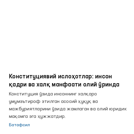
Конституциявий ислоҳотлар: инсон
қадри ва халқ манфаати олий ўринда
Конституция ўзида инсоннинг халқаро
умумэътироф этилган асосий ҳуқуқ ва
мажбуриятларини ўзида жамлаган ва олий юридик
мақомга эга ҳужжатдир.
Батафсил