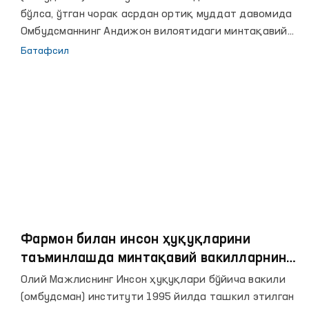
бўлса, ўтган чорак асрдан ортиқ муддат давомида
Омбудсманнинг Андижон вилоятидаги минтақавий
вакили сифатида жамоатчилик асосида фаолият
Батафсил
юритиб келмоқдаман.
Фармон билан инсон ҳуқуқларини
таъминлашда минтақавий вакилларнинг
ўрни ва роли янада ошди
Олий Мажлиснинг Инсон ҳуқуқлари бўйича вакили
(омбудсман) институти 1995 йилда ташкил этилган