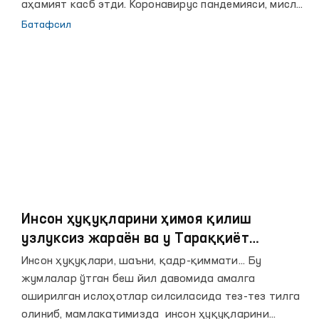
аҳамият касб этди. Коронавирус пандемияси, мисли
кўрилмаган иқлим муаммолари, Афғонистонда
Батафсил
ҳокимият ўзгариши ва бошқа инқирозлар
давлатлар ўртасида мунтазам мулоқотни
кучайтириш муҳимлигини англатмоқда. Зеро, БМТ
Бошкотиби Антонио Гутерешнинг сўзларига кўра,
инсонларда ишонч ва умидни ўйғотиш учун
мамлакатларнинг ҳамкорлиги, мулоқоти ва ўзаро
тушуниши муҳимдир.
Инсон ҳуқуқларини ҳимоя қилиш
узлуксиз жараён ва у Тараққиёт
стратегиясининг асосини ташкил этади
Инсон ҳуқуқлари, шаъни, қадр-қиммати... Бу
жумлалар ўтган беш йил давомида амалга
оширилган ислоҳотлар силсиласида тез-тез тилга
олиниб, мамлакатимизда инсон ҳуқуқларини