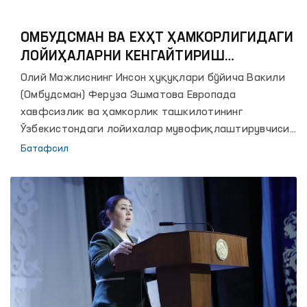
ОМБУДСМАН ВА ЕХҲТ ҲАМКОРЛИГИДАГИ
ЛОЙИҲАЛАРНИ КЕНГАЙТИРИШ
РЕЖАЛАШТИРИЛМОҚДА
Олий Мажлиснинг Инсон ҳуқуқлари бўйича Вакили
(Омбудсман) Феруза Эшматова Европада
хавфсизлик ва ҳамкорлик ташкилотининг
Ўзбекистондаги лойихалар мувофиқлаштирувчиси
элчи Джон МакГрегор билан учрашди.
Батафсил