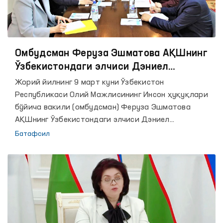
Омбудсман Феруза Эшматова АҚШнинг
Ўзбекистондаги элчиси Дэниел
Розенблюм билан учрашди
Жорий йилнинг 9 март куни Ўзбекистон
Республикаси Олий Мажлисининг Инсон ҳуқуқлари
бўйича вакили (омбудсман) Феруза Эшматова
АҚШнинг Ўзбекистондаги элчиси Дэниел
Розенблюмни қабул қилди.
Батафсил