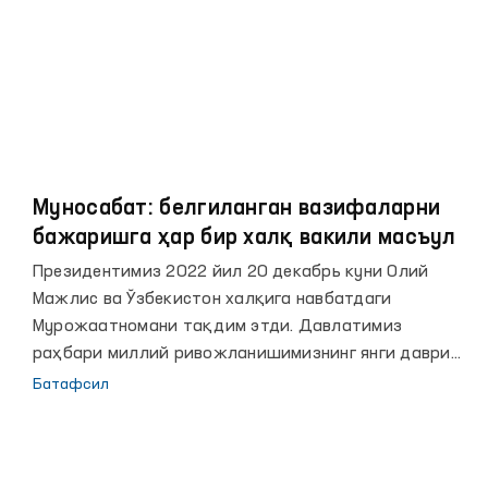
илгари сурилди.
Муносабат: белгиланган вазифаларни
бажаришга ҳар бир халқ вакили масъул
Президентимиз 2022 йил 20 декабрь куни Олий
Мажлис ва Ўзбекистон халқига навбатдаги
Мурожаатномани тақдим этди. Давлатимиз
раҳбари миллий ривожланишимизнинг янги даври
бошлангани, аҳолимиз сони 36 миллиондан
Батафсил
ошганлиги, ҳар йили 900 мингта янги авлодимиз
сафимизга қўшилаётганлигини алоҳида
таъкидлади. Бу биринчи навбатда ҳар биримиздан