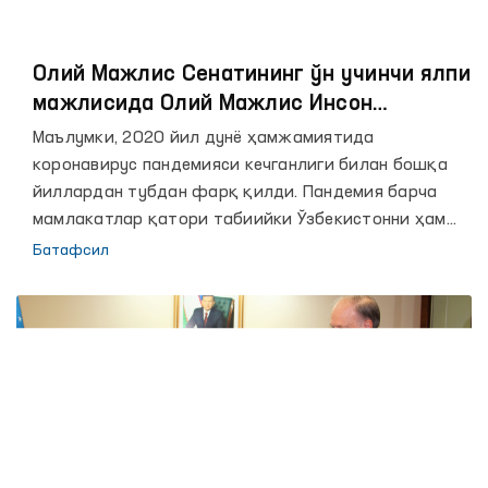
Олий Мажлис Сенатининг ўн учинчи ялпи
мажлисида Олий Мажлис Инсон
ҳуқуқлари бўйича вакили (омбудсман)
Маълумки, 2020 йил дунё ҳамжамиятида
Феруза Эшматованинг 2020 йилдаги
коронавирус пандемияси кечганлиги билан бошқа
фаолияти тўғрисидаги ҳисоботи
йиллардан тубдан фарқ қилди. Пандемия барча
юзасидан маърузаси
мамлакатлар қатори табиийки Ўзбекистонни ҳам
четлаб ўтмади. Асосий мақсад, инсонларни ҳаётини
Батафсил
сақлаб қолиш ва мамлакат иқтисодиётини қўллаб
қувватлашдан иборат эди. Пандемия шароитида
жойлардаги давлат ва жамоатчилик вакиллари
биргаликда эҳтиёжманд, моддий ёрдам ва кўмакка
муҳтож оилалар рўйхати, “темир дафтар”лар
ташкил этилди. Ягона ижтимоий реестр яратилди,
энг муҳтож қатлам вакилларига ҳар томонлама
ёрдам кўрсатилди.