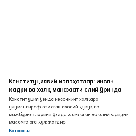
Жилели Ўзлем Тунчак, Ариф Дюлгер, Фатма Бенли
Ялчин, Садеттин Калкан, Ибраҳим Килинч билан
учрашди.
Конституциявий ислоҳотлар: инсон
қадри ва халқ манфаати олий ўринда
Конституция ўзида инсоннинг халқаро
умумэътироф этилган асосий ҳуқуқ ва
мажбуриятларини ўзида жамлаган ва олий юридик
мақомга эга ҳужжатдир.
Батафсил