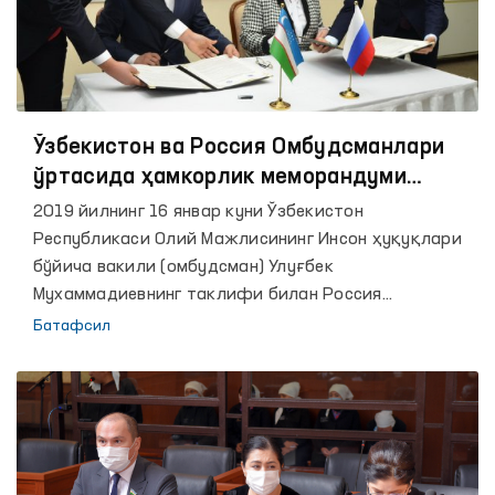
Ўзбекистон ва Россия Омбудсманлари
ўртасида ҳамкорлик меморандуми
имзоланди
2019 йилнинг 16 январ куни Ўзбекистон
Республикаси Олий Мажлисининг Инсон ҳуқуқлари
бўйича вакили (омбудсман) Улуғбек
Мухаммадиевнинг таклифи билан Россия
Федерациясининг Инсон ҳуқуқлари бўйича вакили
Батафсил
Татьяна Москалькова расмий ташриф билан
мамлакатимизда бўлди.