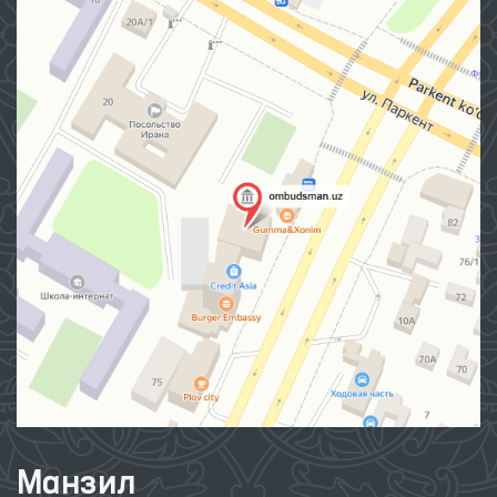
Манзил