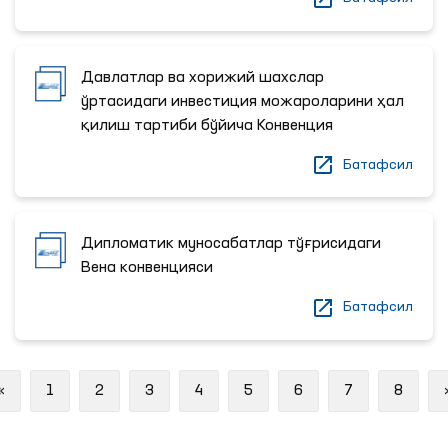
Давлатлар ва хорижий шахслар
ўртасидаги инвестиция можароларини ҳал
қилиш тартиби бўйича Конвенция
Батафсил
Дипломатик муносабатлар тўғрисидаги
Вена конвенцияси
Батафсил
Previous
«
1
2
3
4
5
6
7
8