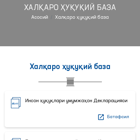
ХАЛҚАРО ҲУҚУҚИЙ БАЗА
Aсосий
Халқаро ҳуқуқий база
Халқаро ҳуқуқий база
Инсон ҳуқуқлари умумжаҳон Декларацияси
Батафсил