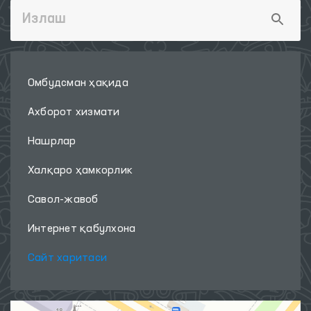
Омбудсман ҳақида
Ахборот хизмати
Нашрлар
Халқаро ҳамкорлик
Савол-жавоб
Интернет қабулхона
Сайт харитаси