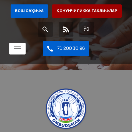
БОШ САҲИФА
ҚОНУНЧИЛИККА ТАКЛИФЛАР
ЎЗ
71 200 10 96