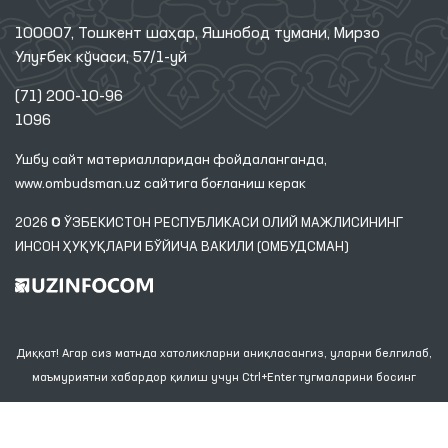
100007, Тошкент шаҳар, Яшнобод тумани, Мирзо
Улуғбек кўчаси, 57/1-уй
(71) 200-10-96
1096
Ушбу сайт материалларидан фойдаланганда,
www.ombudsman.uz
сайтига боғланиш керак
2026 © ЎЗБЕКИСТОН РЕСПУБЛИКАСИ ОЛИЙ МАЖЛИСИНИНГ
ИНСОН ҲУҚУҚЛАРИ БЎЙИЧА ВАКИЛИ (ОМБУДСМАН)
Диққат! Агар сиз матнда хатоликларни аниқласангиз, уларни белгилаб,
маъмуриятни хабардор қилиш учун Ctrl+Enter тугмаларини босинг