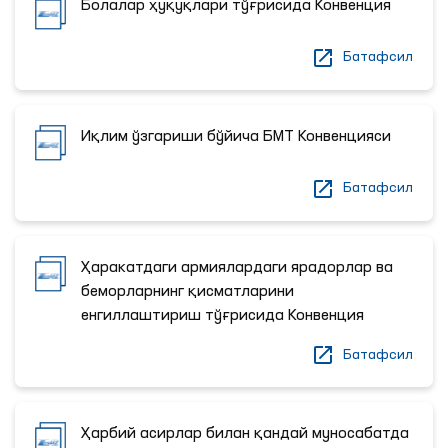
Болалар ҳуқуқлари тўғрисида Конвенция
Батафсил
Иқлим ўзгариши бўйича БМТ Конвенцияси
Батафсил
Ҳаракатдаги армиялардаги ярадорлар ва
беморларнинг қисматларини
енгиллаштириш тўғрисида Конвенция
Батафсил
Ҳарбий асирлар билан қандай муносабатда