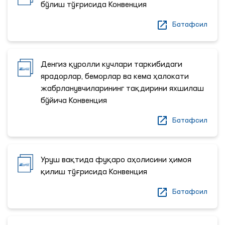
бўлиш тўғрисида Конвенция
Батафсил
Денгиз қуролли кучлари таркибидаги
ярадорлар, беморлар ва кема ҳалокати
жабрланувчиларининг тақдирини яхшилаш
бўйича Конвенция
Батафсил
Уруш вақтида фуқаро аҳолисини ҳимоя
қилиш тўғрисида Конвенция
Батафсил