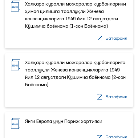
Халқаро қуролли можаролар қурбонларини
ҳимоя қилишга тааллуқли Женева
конвенцияларига 1949 йил 12 августдаги
Қўшимча баённома (1-сон Баённома)
Батафсил
Халқаро қуролли можаролар қурбонларига
тааллуқли Женева конвенцияларига 1949
йил 12 августдаги Қўшимча баённома (2-сон
Баённома)
Батафсил
Янги Европа учун Париж хартияси
Батафсил