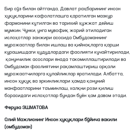
Бир сўз билан айтганда, Давлат раҳбарининг инсон
ҳуқуқларини кафолатлашга қаратилган мазкур
фармонини кутилган ва тарихий ҳужжат дейиш
мумкин. Чунки, унга мувофиқ жорий этиладиган
ислоҳотлар занжири асосида Омбудсманнинг
мурожаатлар билан ишлаш ва қийноқларга қарши
курашишдаги ҳудудлардаги фаолияти кучайтирилади,
қонунчилик асослари янада такомиллаштирилади ва
Омбудсман фаолиятини рақамлаштириш орқали
мурожаатчиларга қулайликлар яратилади. Албатта,
инсон ҳуқуқ ва эркинликлари ҳамда қонуний
манфаатларини таъминлаш, халқни рози қилиш
борасидаги ислоҳотлар бундан буён ҳам давом этади.
Феруза ЭШМАТОВА
Олий Мажлиснинг Инсон ҳуқуқлари бўйича вакили
(омбудсман)