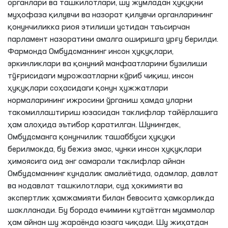
органлари ва ташкилотлари, шу жумладан ҳуқуқни
муҳофаза қилувчи ва назорат қилувчи органларининг
қонунчиликка риоя этилиши устидан таъсирчан
парламент назоратини амалга оширишга урғу берилди.
Фармонда Омбудсманнинг инсон ҳуқуқлари,
эркинликлари ва қонуний манфаатларини бузилиши
тўғрисидаги мурожаатларни кўриб чиқиш, инсон
ҳуқуқлари соҳасидаги қонун ҳужжатлари
нормаларининг ижросини ўрганиш ҳамда уларни
такомиллаштириш юзасидан таклифлар тайёрлашига
ҳам алоҳида эътибор қаратилган. Шунингдек,
Омбудсманга қонунчилик ташаббуси ҳуқуқи
берилмокда, бу бежиз эмас, чунки инсон ҳуқуқлари
ҳимоясига оид энг самарали таклифлар айнан
Омбудсманнинг кундалик амалиётида, одамлар, давлат
ва нодавлат ташкилотлари, суд ҳокимияти ва
экспертлик ҳамжамияти билан бевосита ҳамкорликда
шаклланади. Бу борада ечимини кутаётган муаммолар
ҳам айнан шу жараёнда юзага чиқади. Шу жиҳатдан