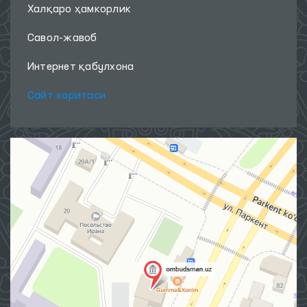
Халқаро ҳамкорлик
Савол-жавоб
Интернет қабулхона
Сайт харитаси