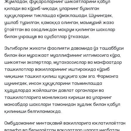
Жумладан, фуқароларнинг шикоятларини қабул
қилади ва кўриб чиқади, уларнинг бузилган
ҳуқуқларини тиклашда кўмаклашади. Шунингдек,
ушлаб турилган, қамоққа олинган, маъмурий жазо
ўтаётган ва озодликдан маҳрум қилинган шахслар
билан учрашув ва суҳбатлар ўтказади.
Эътиборли жихати фаолияти давомида ўз ташаббуси
билан ёки мурожаат муаллифининг илтимосига кўра,
шикоятни экспертлар, мутахассислар ва манфаатдор
ташкилотлар вакилларининг иштирокида кўриб
чиқишни ташкил қилиш ҳуқуқига ҳам эга. Фармонга
шунингдек, инсон ҳуқуқларини таъминлашда
ҳудудларда жойлашган давлат органлари ва
ташкилотларига монеликсиз кириши ва уларнинг
мансабдор шахслари томонидан зудлик билан қабул
қилиниши белгиланмокда.
Омбудсманинг минтақавий вакилларига юклатилаётган
вазифа ва берилаётган ваколатлар уларга нисбатан