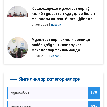
Қашқадарёда мурожаатлар кўп
келиб тушаётган ҳудудлар билан
манзилли ишлаш йўлга қўйилди
04.08.2026
|
Давоми
Мурожаатлар таҳлили асосида
сайёр қабул ўтказиладиган
маҳаллалар танланмоқда
06.08.2026
|
Давоми
Янгиликлар категориялари
муносабат
176