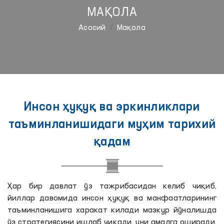
МАҚОЛА
Aсосий
Мақола
Инсон ҳуқуқ ва эркинликлари
таъминланишидаги муҳим тарихий
қадам
Ҳар бир давлат ўз тажрибасидан келиб чиқиб,
йиллар давомида инсон ҳуқуқ ва манфаатларининг
таъминланишига харакат килади мазкур йўналишда
ўз стратегиясини ишлаб чиқади, уни амалга оширади.