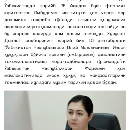
Ўзбекистонда қарийб 26 йилдан буён фаолият
юритаётган Омбудсман институти ҳам чорак аср
давомида тажриба тўплади, тегишли қонунчилик
асослари мустаҳкамланди, ваколатлари кенгайди ва
бу жараён ҳозирда ҳам давом этмоқда. Хусусан,
Давлат раҳбарининг жорий йил 10 сентябрдаги
“Ўзбекистон Республикаси Олий Мажлисининг Инсон
ҳуқуқлари бўйича вакили (омбудсман) фаолиятини
такомиллаштириш чора-тадбирлари тўғрисида”ги
Ўзбекистон Республикаси Фармони ҳам
мамлакатимизда инсон ҳуқуқ ва манфаатларини
таъминлаш йўлидаги муҳим тарихий қадам бўлди.