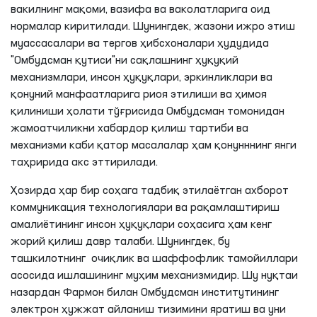
вакилнинг мақоми, вазифа ва ваколатларига оид
нормалар киритилади. Шунингдек, жазони ижро этиш
муассасалари ва тергов ҳибсхоналари ҳудудида
"Омбудсман қутиси"ни сақлашнинг ҳуқуқий
механизмлари, инсон ҳуқуқлари, эркинликлари ва
қонуний манфаатларига риоя этилиши ва ҳимоя
қилиниши ҳолати тўғрисида Омбудсман томонидан
жамоатчиликни хабардор қилиш тартиби ва
механизми каби қатор масалалар ҳам қонунннинг янги
таҳририда акс эттирилади.
Ҳозирда ҳар бир соҳага тадбиқ этилаётган ахборот
коммуникация технологиялари ва рақамлаштириш
амалиётининг инсон ҳуқуқлари соҳасига ҳам кенг
жорий қилиш давр талаби. Шунингдек, бу
ташкилотнинг очиқлик ва шаффофлик тамойиллари
асосида ишлашининг муҳим механизмидир. Шу нуқтаи
назардан Фармон билан Омбудсман институтининг
электрон ҳужжат айланиш тизимини яратиш ва уни