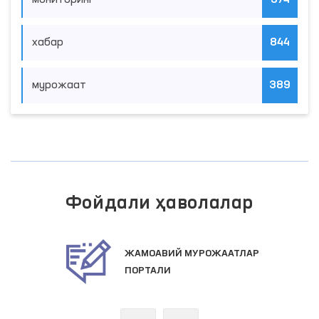
мониторинг
374
хабар
844
мурожаат
389
Фойдали ҳаволалар
ЖАМОАВИЙ МУРОЖААТЛАР
ПОРТАЛИ