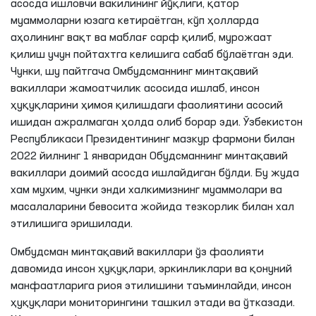
асосда ишловчи вакилининг йўқлиги, қатор
муаммоларни юзага кетираётган, кўп ҳолларда
аҳолининг вақт ва маблағ сарф қилиб, мурожаат
қилиш учун пойтахтга келишига сабаб бўлаётган эди.
Чунки, шу пайтгача Омбудсманнинг минтақавий
вакиллари жамоатчилик асосида ишлаб, инсон
ҳуқуқларини ҳимоя қилишдаги фаолиятини асосий
ишидан ажралмаган ҳолда олиб борар эди. Ўзбекистон
Республикаси Президентининг мазкур фармони билан
2022 йилнинг 1 январидан Обудсманнинг минтақавий
вакиллари доимий асосда ишлайдиган бўлди. Бу жуда
хам мухим, чунки энди халкимизнинг муаммолари ва
масалаларини бевосита жойида тезкорлик билан хал
этилишига эришилади.
Омбудсман минтақавий вакиллари ўз фаолияти
давомида инсон ҳуқуқлари, эркинликлари ва қонуний
манфаатларига риоя этилишини таъминлайди, инсон
ҳуқуқлари мониторингини ташкил этади ва ўтказади.