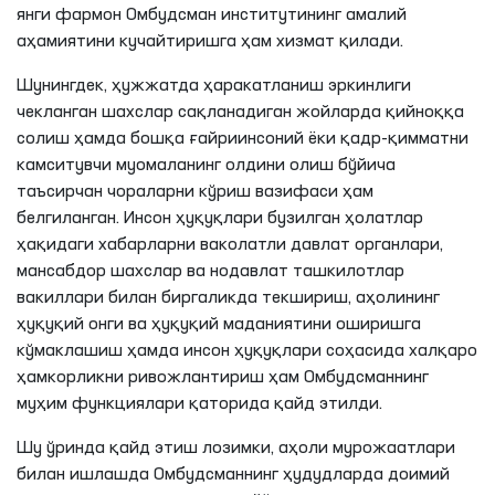
янги фармон Омбудсман институтининг амалий
аҳамиятини кучайтиришга ҳам хизмат қилади.
Шунингдек, ҳужжатда ҳаракатланиш эркинлиги
чекланган шахслар сақланадиган жойларда қийноққа
солиш ҳамда бошқа ғайриинсоний ёки қадр-қимматни
камситувчи муомаланинг олдини олиш бўйича
таъсирчан чораларни кўриш вазифаси ҳам
белгиланган. Инсон ҳуқуқлари бузилган ҳолатлар
ҳақидаги хабарларни ваколатли давлат органлари,
мансабдор шахслар ва нодавлат ташкилотлар
вакиллари билан биргаликда текшириш, аҳолининг
ҳуқуқий онги ва ҳуқуқий маданиятини оширишга
кўмаклашиш ҳамда инсон ҳуқуқлари соҳасида халқаро
ҳамкорликни ривожлантириш ҳам Омбудсманнинг
муҳим функциялари қаторида қайд этилди.
Шу ўринда қайд этиш лозимки, аҳоли мурожаатлари
билан ишлашда Омбудсманнинг ҳудудларда доимий