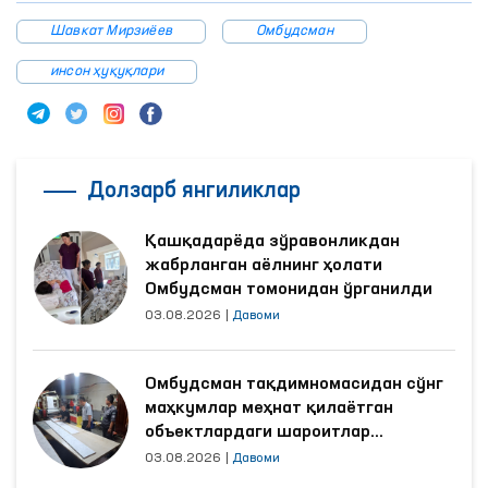
Шавкат Мирзиёев
Омбудсман
инсон ҳуқуқлари
Долзарб янгиликлар
Қашқадарёда зўравонликдан
жабрланган аёлнинг ҳолати
Омбудсман томонидан ўрганилди
03.08.2026
|
Давоми
Омбудсман тақдимномасидан сўнг
маҳкумлар меҳнат қилаётган
объектлардаги шароитлар
яхшиланди
03.08.2026
|
Давоми