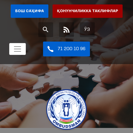
БОШ САҲИФА
ҚОНУНЧИЛИККА ТАКЛИФЛАР
ЎЗ
71 200 10 96