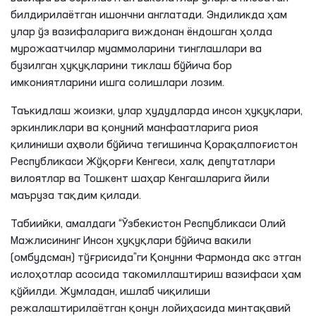
билдирилаётган ишончни англатади. Эндиликда ҳам
улар ўз вазифаларига виждонан ёндошган ҳолда
мурожаатчилар муаммоларини тинглашлари ва
бузилган ҳуқуқларини тиклаш бўйича бор
имкониятларини ишга солишлари лозим.
Таъкидлаш жоизки, улар ҳудудларда инсон ҳуқуқлари,
эркинликлари ва қонуний манфаатларига риоя
қилиниши аҳволи бўйича тегишинча Қорақалпоғистон
Республикаси Жўқорғи Кенгеси, халқ депутатлари
вилоятлар ва Тошкент шаҳар Кенгашларига йили
маъруза тақдим қилади.
Табиийки, амалдаги “Ўзбекистон Республикаси Олий
Мажлисининг Инсон ҳуқуқлари бўйича вакили
(омбудсман) тўғрисида”ги Қонунни Фармонда акс этган
ислоҳотлар асосида такомиллаштириш вазифаси ҳам
қўйилди. Жумладан, ишлаб чиқилиши
режалаштирилаётган қонун лойиҳасида минтақавий