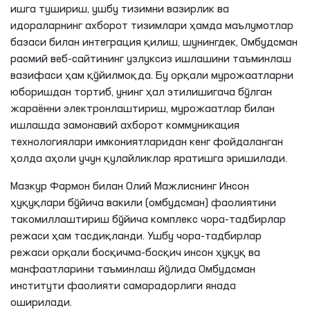
ишга тушириш, ушбу тизимни вазирлик ва
идораларнинг ахборот тизимлари ҳамда маълумотлар
базаси билан интеграция қилиш, шунингдек, Омбудсман
расмий веб-сайтининг узлуксиз ишлашини таъминлаш
вазифаси ҳам қўйилмоқда. Бу орқали мурожаатларни
юборишдан тортиб, унинг ҳал этилишигача бўлган
жараённи электронлаштириш, мурожаатлар билан
ишлашда замонавий ахборот коммуникация
технологиялари имкониятларидан кенг фойдаланган
ҳолда аҳоли учун қулайликлар яратишга эришилади.
Мазкур Фармон билан Олий Мажлиснинг Инсон
ҳуқуқлари бўйича вакили (омбудсман) фаолиятини
такомиллаштириш бўйича комплекс чора-тадбирлар
режаси ҳам тасдиқланди. Ушбу чора-тадбирлар
режаси орқали босқичма-босқич инсон ҳуқуқ ва
манфаатларини таъминлаш йўлида Омбудсман
институти фаолияти самарадорлиги янада
оширилади.