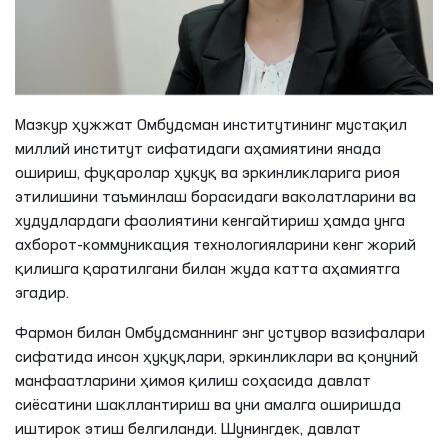
Мазкур ҳужжат Омбудсман институтининг мустақил
миллий институт сифатидаги аҳамиятини янада
ошириш, фуқаролар ҳуқуқ ва эркинликларига риоя
этилишини таъминлаш борасидаги ваколатларини ва
худудлардаги фаолиятини кенгайтириш ҳамда унга
ахборот-коммуникация технологияларини кенг жорий
қилишга қаратилгани билан жуда катта аҳамиятга
эгадир.
Фармон билан Омбудсманнинг энг устувор вазифалари
сифатида инсон ҳуқуқлари, эркинликлари ва қонуний
манфаатларини ҳимоя қилиш соҳасида давлат
сиёсатини шакллантириш ва уни амалга оширишда
иштирок этиш белгиланди. Шунингдек, давлат