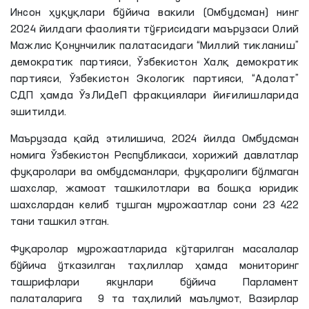
Инсон ҳуқуқлари бўйича вакили (Омбудсман) нинг
2024 йилдаги фаолияти тўғрисидаги маърузаси Олий
Мажлис Қонунчилик палатасидаги “Миллий тикланиш”
демократик партияси, Ўзбекистон Халқ демократик
партияси, Ўзбекистон Экологик партияси, “Адолат”
СДП ҳамда ЎзЛиДеП фракциялари йиғилишларида
эшитилди.
Маърузада қайд этилишича, 2024 йилда Омбудсман
номига Ўзбекистон Республикаси, хорижий давлатлар
фуқаролари ва омбудсманлари, фуқаролиги бўлмаган
шахслар, жамоат ташкилотлари ва бошқа юридик
шахслардан келиб тушган мурожаатлар сони 23 422
тани ташкил этган.
Фуқаролар мурожаатларида кўтарилган масалалар
бўйича ўтказилган таҳлиллар ҳамда мониторинг
ташрифлари якунлари бўйича Парламент
палаталарига 9 та таҳлилий маълумот, Вазирлар