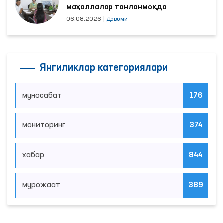
маҳаллалар танланмоқда
06.08.2026
|
Давоми
Янгиликлар категориялари
муносабат
176
мониторинг
374
хабар
844
мурожаат
389