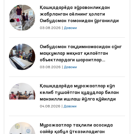
Қашқадарёда зўравонликдан
жабрланган аёлнинг ҳолати
Омбудсман томонидан ўрганилди
03.08.2026
|
Давоми
Омбудсман тақдимномасидан сўнг
маҳкумлар меҳнат қилаётган
объектлардаги шароитлар
яхшиланди
03.08.2026
|
Давоми
Қашқадарёда мурожаатлар кўп
келиб тушаётган ҳудудлар билан
манзилли ишлаш йўлга қўйилди
04.08.2026
|
Давоми
Мурожаатлар таҳлили асосида
сайёр қабул ўтказиладиган