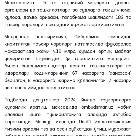
Маҳкамасига 5 та таҳлилий маълумот, давлат
органлари ва ташкилотлари ва судларга тақдимнома,
хулоса, даъво аризаси, талабнома шаклидаги 182 та
таъсир чоралари шаклидаги ҳужжатлар киритилган.
Маърузада келтирилича, Омбудсман томонидан
киритилган таъсир чоралари натижасида фуқаролар
манфаатида жами 4,12 млрд сўмдан ортиқ маблағ
ундирилган. Шунингдек, ўз фаолиятига масъулият
билан ёндошмаган қатор давлат ташкилотлари ва
идоралари ходимларининг 67 нафарига “хайфсан”
берилган, 8 нафарига жарима қўлланилган, 7 нафари
эса лавозимидан озод этилган.
Тадбирда депутатлар 2024 йилда фуқароларга
қулайлик яратиш мақсадида ombudsman.uz мобил
иловаси ишга туширилганига алоҳида эътибор
қаратишди. Мазкур иловада ОneID идентификация
тизими орқали тез ва осон рўйхатдан ўтиш, мурожаат