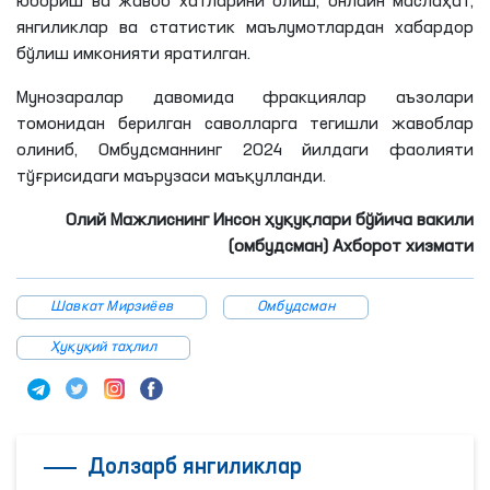
юбориш ва жавоб хатларини олиш, онлайн маслаҳат,
янгиликлар ва статистик маълумотлардан хабардор
бўлиш имконияти яратилган.
Мунозаралар давомида фракциялар аъзолари
томонидан берилган саволларга тегишли жавоблар
олиниб, Омбудсманнинг 2024 йилдаги фаолияти
тўғрисидаги маърузаси маъқулланди.
Олий Мажлиснинг Инсон ҳуқуқлари бўйича вакили
(омбудсман) Ахборот хизмати
Шавкат Мирзиёев
Омбудсман
Ҳуқуқий таҳлил
Долзарб янгиликлар