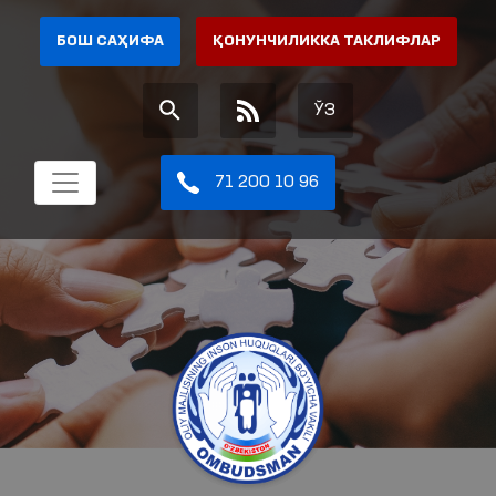
БОШ САҲИФА
ҚОНУНЧИЛИККА ТАКЛИФЛАР
ЎЗ
71 200 10 96