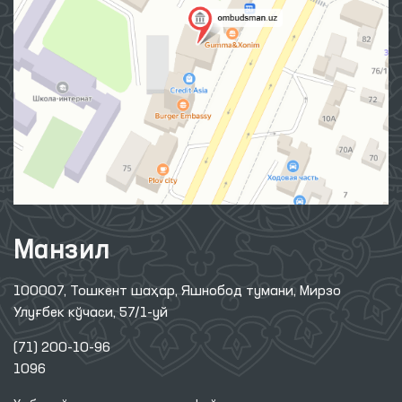
Манзил
100007, Тошкент шаҳар, Яшнобод тумани, Мирзо
Улуғбек кўчаси, 57/1-уй
(71) 200-10-96
1096