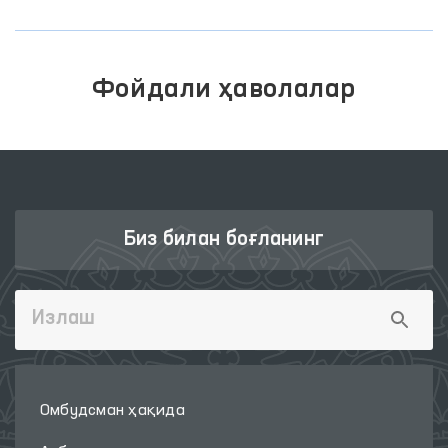
Фойдали ҳаволалар
Биз билан боғланинг
Омбудсман ҳақида