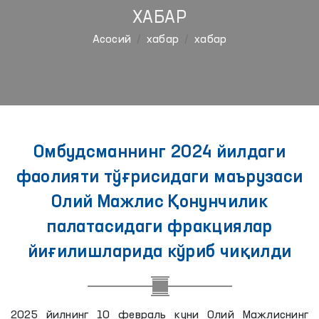
ХАБАР
Aсосий
хабар
хабар
Омбудсманнинг 2024 йилдаги
фаолияти тўғрисидаги маърузаси
Олий Мажлис Қонунчилик
палатасидаги фракциялар
йиғилишларида кўриб чиқилди
2025 йилнинг 10 февраль куни Олий Мажлиснинг