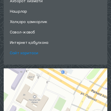
Ахборот хизмати
Нашрлар
Халқаро ҳамкорлик
Савол-жавоб
Интернет қабулхона
Сайт харитаси