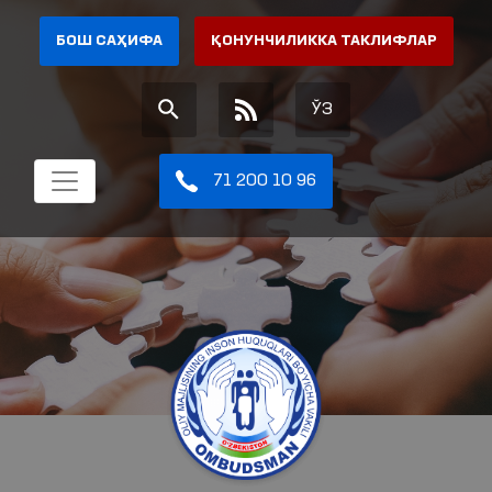
БОШ САҲИФА
ҚОНУНЧИЛИККА ТАКЛИФЛАР
ЎЗ
71 200 10 96