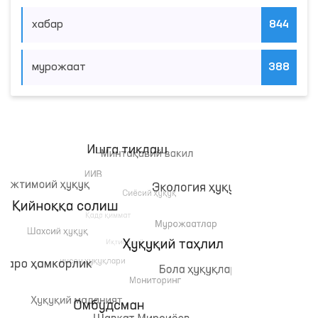
хабар
844
мурожаат
388