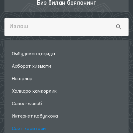
Биз билан боғланинг
Омбудсман ҳақида
Ахборот хизмати
Нашрлар
Халқаро ҳамкорлик
Савол-жавоб
Интернет қабулхона
Сайт харитаси