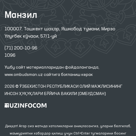
Манзил
100007, Тошкент шаҳар, Яшнобод тумани, Мирзо
Улуғбек кўчаси, 57/1-уй
(71) 200-10-96
1096
Ушбу сайт материалларидан фойдаланганда,
www.ombudsman.uz
сайтига боғланиш керак
2026 © ЎЗБЕКИСТОН РЕСПУБЛИКАСИ ОЛИЙ МАЖЛИСИНИНГ
ИНСОН ҲУҚУҚЛАРИ БЎЙИЧА ВАКИЛИ (ОМБУДСМАН)
Диққат! Агар сиз матнда хатоликларни аниқласангиз, уларни белгилаб,
маъмуриятни хабардор қилиш учун Ctrl+Enter тугмаларини босинг