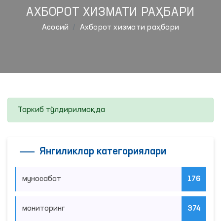
АХБОРОТ ХИЗМАТИ РАҲБАРИ
Aсосий
Ахборот хизмати раҳбари
Таркиб тўлдирилмоқда
Янгиликлар категориялари
муносабат
176
мониторинг
374