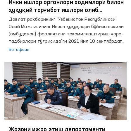
Ички ишлар органлари ходимлари билан
ҳуқуқий тарғибот ишлари олиб
борилмоқда
Давлат раҳбарининг “Ўзбекистон Республикаси
Олий Мажлисининг Инсон ҳуқуқлари бўйича вакили
(омбудсман) фаолиятини такомиллаштириш чора-
тадбирлари тўғрисида”ги 2021 йил 10 сентябрдаги
ПФ–6312-сонли Фармонида аҳоли орасида инсон
Батафсил
ҳуқуқлари, эркинликлари ва қонуний
манфаатларини таъминлаш ҳамда ҳимоя қилиш
соҳасидаги халқаро ва миллий қонунчилик
нормаларини тарғиб қилиш, шунингдек, аҳолининг
ҳуқуқий онги ва ҳуқуқий маданиятини оширишга
кўмаклашиш Омбудсманнинг инсон ҳуқуқлари ва
эркинликларини ишончли ҳимоя қилишни
таъминлашдаги энг устувор вазифаси этиб
белгиланган.
Жазони ижро этиш департаменти