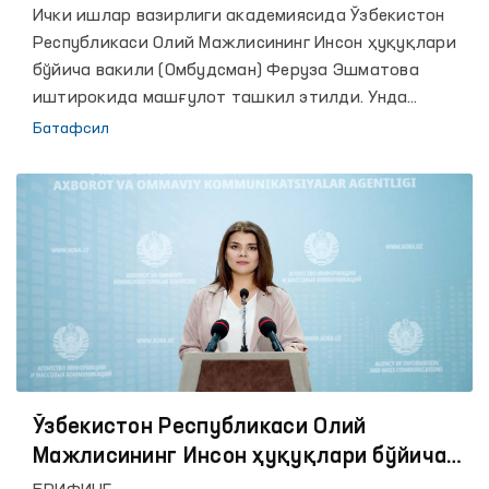
тингловчиларига машғулот ўтди
Ички ишлар вазирлиги академиясида Ўзбекистон
Республикаси Олий Мажлисининг Инсон ҳуқуқлари
бўйича вакили (Омбудсман) Феруза Эшматова
иштирокида машғулот ташкил этилди. Унда
Омбудсман институтининг асосий фаолият
Батафсил
йўналишлари, мамлакатимизда инсон ҳуқуқларини
таъминлаш борасида амалга оширилаётган кенг
қамровли ишлар хусусида сўз борди.
Ўзбекистон Республикаси Олий
Мажлисининг Инсон ҳуқуқлари бўйича
вакили (омбудсман)га 2024 йилнинг