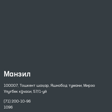
Манзил
100007, Тошкент шаҳар, Яшнобод тумани, Мирзо
Улуғбек кўчаси, 57/1-уй
(71) 200-10-96
1096