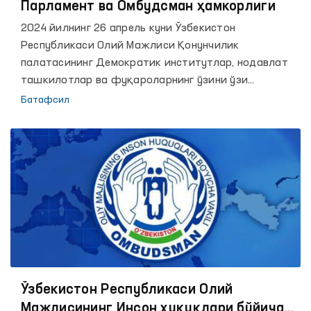
Парламент ва Омбудсман ҳамкорлиги
2024 йилнинг 26 апрель куни Ўзбекистон
Республикаси Олий Мажлиси Қонунчилик
палатасининг Демократик институтлар, нодавлат
ташкилотлар ва фуқароларнинг ўзини ўзи
бошқариш органлари қўмитаси йиғилиши бўлиб
Батафсил
ўтди. Унда Ўзбекистон Республикаси Ички ишлар
вазирлигининг "Жазони ижро этиш муассасалари ва
тергов ҳибсхоналарининг инсоннинг ҳуқуқ ва
эркинликларини таъминлашга доир фаолияти
тўғрисида"ги ахбороти эшитилди.
Ўзбекистон Республикаси Олий
Мажлисининг Инсон ҳуқуқлари бўйича