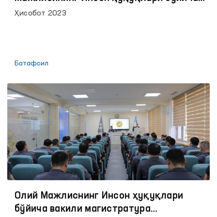
вакили (омбудсман)нинг 2023 йилдаги
Ҳисобот 2023
фаолияти тўғрисидаги ҳисоботи
Батафсил
Олий Мажлиснинг Инсон ҳуқуқлари
бўйича вакили магистратура