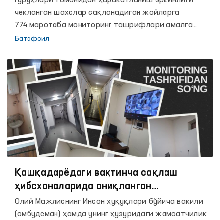
гуруҳлари томонидан ҳаракатланиш эркинлиги
йилнинг ўн ойида амалга оширилган
чекланган шахслар сақланадиган жойларга
ишлар юзасидан БРИФИНГ
774 маротаба мониторинг ташрифлари амалга
оширилди. 2023 йилнинг 10 ойида ушбу кўрсаткич
Батафсил
468 тани ташкил этган эди.
Қашқадарёдаги вақтинча сақлаш
ҳибсхоналарида аниқланган
камчиликлар бартараф этилмоқда -
Олий Мажлиснинг Инсон ҳуқуқлари бўйича вакили
Омбудсман
(омбудсман) ҳамда унинг ҳузуридаги жамоатчилик