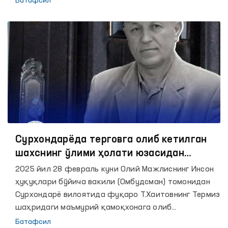
Батафсил
вилояти соғлиқни сақлаш бошқармаси ва ИИВ
ҳузуридаги Жазони ижро этиш департаментининг
3-Минтақавий мувофиқлаштириш маркази
ҳамкорлигида ташкил этилди.
Сурхондарёда терговга олиб кетилган
шахснинг ўлими ҳолати юзасидан
якуний маълумот
2025 йил 28 февраль куни Олий Мажлиснинг Инсон
ҳуқуқлари бўйича вакили (Омбудсман) томонидан
Сурхондарё вилоятида фуқаро Т.Хаитовнинг Термиз
шаҳридаги маъмурий қамоқхонага олиб
борилаётган пайтда йўлда соғлиғининг
Батафсил