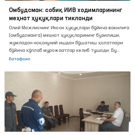
Омбудсман: собиқ ИИВ ходимларининг
меҳнат ҳуқуқлари тикланди
Олий Мажлиснинг Инсон ҳуқуқлари бўйича вакилига
(омбудсманга) меҳнат ҳуқуқларининг бузилиши,
жумладан ноқонуний ишдан бўшатиш ҳолатлари
бўйича кўплаб мурожаатлар келиб тушади. Бу
мурожаатлар ўрганилиб, қонун бузилиш ҳолатлари
Батафсил
аниқланган тақдирда тегишли давлат идораларига
Омбудсманнинг асослантирилган хулосалари ва
сўров хатлари киритилиши натижасида кўплаб
мурожаатчилар ишга тикланган.