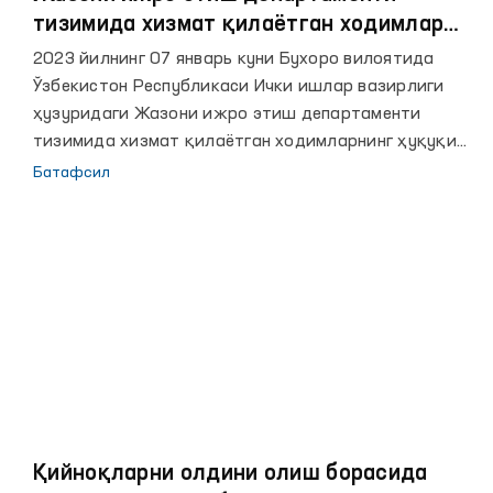
тизимида хизмат қилаётган ходимлар
учун ўқув машғулоти ташкил этилди
2023 йилнинг 07 январь куни Бухоро вилоятида
Ўзбекистон Республикаси Ички ишлар вазирлиги
ҳузуридаги Жазони ижро этиш департаменти
тизимида хизмат қилаётган ходимларнинг ҳуқуқий
билимларини янада ошириш мақсадида ўқув
Батафсил
машғулоти ўтказилди. Олтинчи минтақавий
ҳудудга кирувчи Бухоро, Хоразм, Қорақалпоғистон
Республикасида жойлашган жазони ижро этиш
муассасалари шахсий таркиби учун ташкил этилган
тадбирга Олий Мажлиснинг Инсон ҳуқуқлари бўйича
вакили (омбудсман)нинг Бухоро вилоятидаги
минтақавий вакили Абира Хусейнова таклиф
қилинди.
Қийноқларни олдини олиш борасида