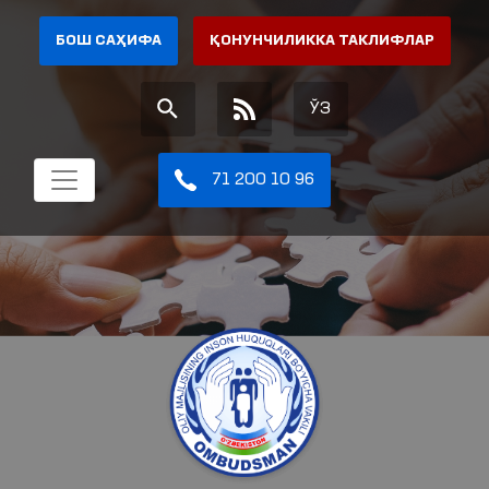
БОШ САҲИФА
ҚОНУНЧИЛИККА ТАКЛИФЛАР
ЎЗ
71 200 10 96