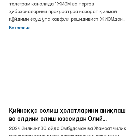
ўрганилмоқда
телеграм каналида “ЖИЭМ ва тергов
ҳибсхоналарини прокуратура назорат қилмай
қўйдими ёхуд ўта хавфли рецидивист ЖИЭМдан
ИИВ Марказий тергов ҳибсхонасига нега тез-тез
Батафсил
чақирилмоқда” номли хабар эълон қилинди. Унда
2010 йилда озодликдан маҳрум қилинган ўта
хавфли рецидивистни 2023-2024 йилларда ҳар ой
тергов ҳибсхонасига чақиртирилгани қайд этилган
ва ҳолат Омбудсман томонидан ўрганилиши
сўралган.
Қийноққа солиш ҳолатларини аниқлаш
ва олдини олиш юзасидан Олий
Мажлиснинг Инсон ҳуқуқлари бўйича
2024 йилнинг 10 ойда Омбудсман ва Жамоатчилик
вакили (омбудсман) томонидан 2024