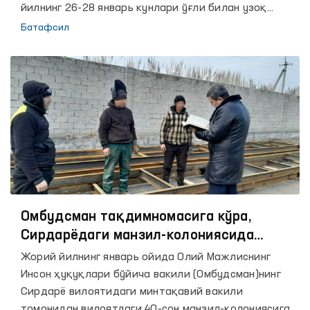
йилнинг 26-28 январь кунлари ўғли билан узоқ
муддатли учрашувда бўлгани ва у соғлиғи бўйича
Батафсил
ҳеч қандай шикоят қилмаганини маълум қилган.
Омбудсман тақдимномасига кўра,
Сирдарёдаги манзил-колониясида
сақланаётган маҳкумларнинг меҳнат
Жорий йилнинг январь ойида Олий Мажлиснинг
шароитлари яхшиланди
Инсон ҳуқуқлари бўйича вакили (Омбудсман)нинг
Сирдарё вилоятидаги минтақавий вакили
томонидан вилоятдаги 40-сон манзил-колониясига