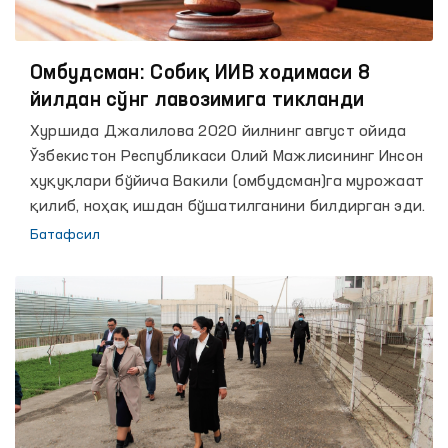
Омбудсман: Собиқ ИИВ ходимаси 8
йилдан сўнг лавозимига тикланди
Хуршида Джалилова 2020 йилнинг август ойида
Ўзбекистон Республикаси Олий Мажлисининг Инсон
ҳуқуқлари бўйича Вакили (омбудсман)га мурожаат
қилиб, ноҳақ ишдан бўшатилганини билдирган эди.
Батафсил