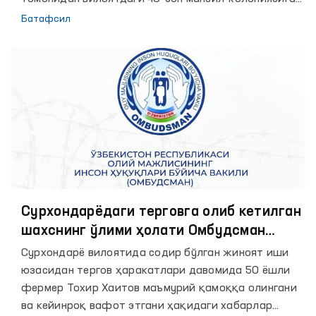
амалга оширилган мониторинг ташрифларида
Батафсил
аниқланган камчиликлар , жумладан, баъзи ишлаб
чиқариш объектларида маҳкумлар учун ажратилган
ювиниш хоналаридаги вазият, овқатланиш
шароитларининг санитария-гигиена талабларига
мувофиқлиги юзасидан Омбудсман тақдимномаси
киритилган эди.
Сурxондарёдаги терговга олиб кетилган
шахснинг ўлими ҳолати Омбудсман
назоратига олинди
Сурхондарё вилоятида содир бўлган жиноят иши
юзасидан тергов ҳаракатлари давомида 50 ёшли
фермер Тохир Хаитов маъмурий қамоққа олингани
ва кейинроқ вафот этгани ҳақидаги хабарлар