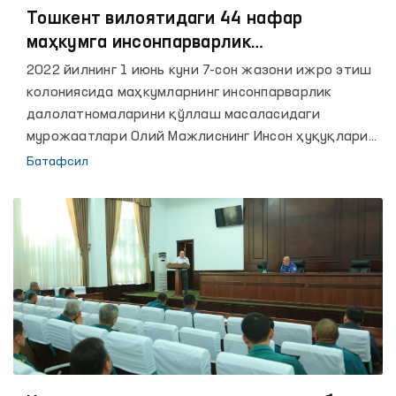
Тошкент вилоятидаги 44 нафар
маҳкумга инсонпарварлик
далолатномаларини қўллаш ҳақида
2022 йилнинг 1 июнь куни 7-сон жазони ижро этиш
судга илтимоснома юборилди
колониясида маҳкумларнинг инсонпарварлик
далолатномаларини қўллаш масаласидаги
мурожаатлари Олий Мажлиснинг Инсон ҳуқуқлари
бўйича вакилининг (Омбудсманнинг) Тошкент
Батафсил
вилоятидаги минтақавий вакили Рустам Камалов
иштирокида кўриб чиқилди.