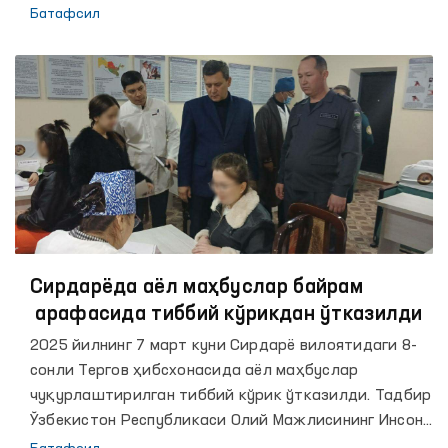
кўплаб муҳокамаларга сабаб бўлмоқда.
Батафсил
Сирдарёда аёл маҳбуслар байрам
арафасида тиббий кўрикдан ўтказилди
2025 йилнинг 7 март куни Сирдарё вилоятидаги 8-
сонли Тергов ҳибсхонасида аёл маҳбуслар
чуқурлаштирилган тиббий кўрик ўтказилди. Тадбир
Ўзбекистон Республикаси Олий Мажлисининг Инсон
ҳуқуқлари бўйича вакили (омбудсман), Сирдарё