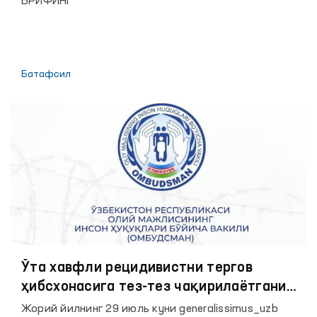
БРИФИНГ
биринчи ярим йиллигида фуқаролардан
келиб тушган мурожаатлар ва уларни
кўриб чиқиш натижаларига бағишланган
Батафсил
Ўта хавфли рецидивистни тергов
ҳибсхонасига тез-тез чақирилаётгани
ҳақидаги хабар Омбудсман томонидан
Жорий йилнинг 29 июль куни generalissimus_uzb