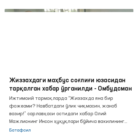
ёмонлашгани сабабли вафот этгани ҳолати
юзасидан расмий муносабат билдирилган ва ушбу
ҳолат назоратга олингани маълум қилинган эди.
Жиззахдаги маҳбус соғлиғи юзасидан
тарқалган хабар ўрганилди - Омбудсман
Ижтимоий тармоқларда “Жиззахда яна бир
фожеами? Навбатдаги ўлик чиқмасин, жаноб
вазир!” сарлавҳаси остидаги хабар Олий
Мажлиснинг Инсон ҳуқуқлари бўйича вакилининг
(омбудсманнинг) назорати остида ўрганилди.
Батафсил
Ҳолатга аниқлик киритиш мақсадида,