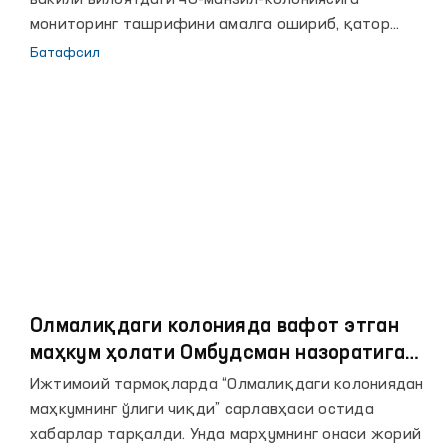
вакили вилоятдаги 40-манзил-колониясига
мониторинг ташрифини амалга ошириб, қатор
камчиликларни аниқлаган эди.
Батафсил
Олмалиқдаги колонияда вафот этган
маҳкум ҳолати Омбудсман назоратига
олинди
Ижтимоий тармоқларда “Олмалиқдаги колониядан
маҳкумнинг ўлиги чиқди” сарлавҳаси остида
хабарлар тарқалди. Унда марҳумнинг онаси жорий