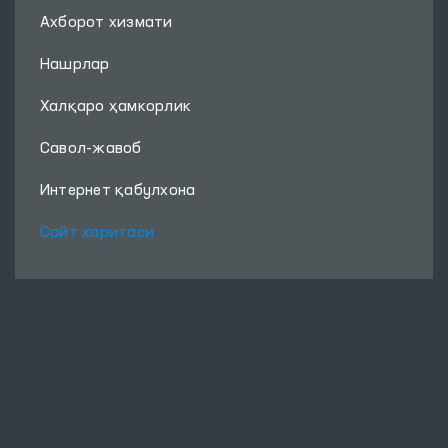
Ахборот хизмати
Нашрлар
Халқаро ҳамкорлик
Савол-жавоб
Интернет қабулхона
Сайт харитаси