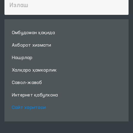
Омбудсман ҳақида
Ахборот хизмати
Нашрлар
Халқаро ҳамкорлик
Савол-жавоб
Интернет қабулхона
Сайт харитаси