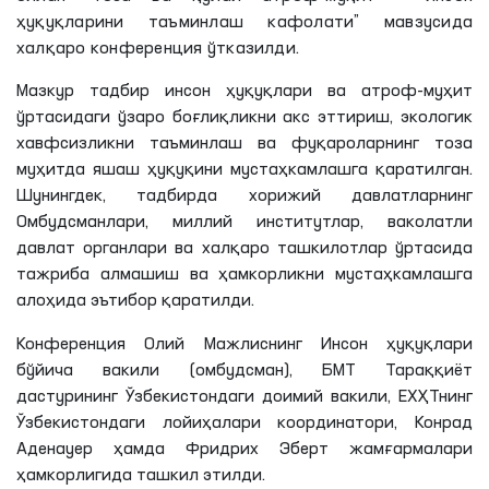
ҳуқуқларини таъминлаш кафолати” мавзусида
халқаро конференция ўтказилди.
Мазкур тадбир инсон ҳуқуқлари ва атроф-муҳит
ўртасидаги ўзаро боғлиқликни акс эттириш, экологик
хавфсизликни таъминлаш ва фуқароларнинг тоза
муҳитда яшаш ҳуқуқини мустаҳкамлашга қаратилган.
Шунингдек, тадбирда хорижий давлатларнинг
Омбудсманлари, миллий институтлар, ваколатли
давлат органлари ва халқаро ташкилотлар ўртасида
тажриба алмашиш ва ҳамкорликни мустаҳкамлашга
алоҳида эътибор қаратилди.
Конференция Олий Мажлиснинг Инсон ҳуқуқлари
бўйича вакили (омбудсман), БМТ Тараққиёт
дастурининг Ўзбекистондаги доимий вакили, ЕХҲТнинг
Ўзбекистондаги лойиҳалари координатори, Конрад
Аденауер ҳамда Фридрих Эберт жамғармалари
ҳамкорлигида ташкил этилди.