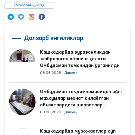
Экология ҳуқуқи
Долзарб янгиликлар
Қашқадарёда зўравонликдан
жабрланган аёлнинг ҳолати
Омбудсман томонидан ўрганилди
03.08.2026
|
Давоми
Омбудсман тақдимномасидан сўнг
маҳкумлар меҳнат қилаётган
объектлардаги шароитлар
яхшиланди
03.08.2026
|
Давоми
Қашқадарёда мурожаатлар кўп