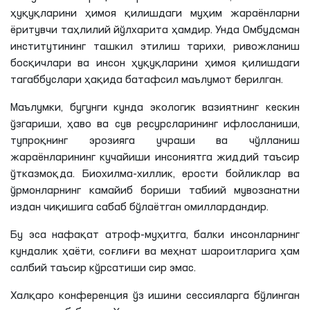
ҳуқуқларини ҳимоя қилишдаги муҳим жараёнларни
ёритувчи таҳлилий йўлхарита ҳамдир. Унда Омбудсман
институтининг ташкил этилиш тарихи, ривожланиш
босқичлари ва инсон ҳуқуқларини ҳимоя қилишдаги
тагаббуслари ҳақида батафсил маълумот берилган.
Маълумки, бугунги кунда экологик вазиятнинг кескин
ўзгариши, ҳаво ва сув ресурсларининг ифлосланиши,
тупроқнинг эрозияга учраши ва чўлланиш
жараёнларининг кучайиши инсониятга жиддий таъсир
ўтказмоқда. Биохилма-хиллик, ерости бойликлар ва
ўрмонларнинг камайиб бориши табиий мувозанатни
издан чиқишига сабаб бўлаётган омиллардандир.
Бу эса нафақат атроф-муҳитга, балки инсонларнинг
кундалик ҳаёти, соғлиғи ва меҳнат шароитларига ҳам
салбий таъсир кўрсатиши сир эмас.
Халқаро конференция ўз ишини сессияларга бўлинган