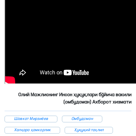
Олий Мажлиснинг Инсон ҳуқуқлари бўйича вакили
(омбудсман) Ахборот хизмати
Шавкат Мирзиёев
Омбудсман
Халқаро ҳамкорлик
Ҳуқуқий таҳлил