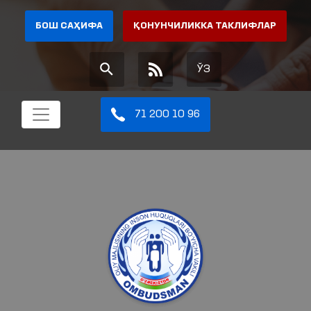
БОШ САҲИФА
ҚОНУНЧИЛИККА ТАКЛИФЛАР
ЎЗ
71 200 10 96