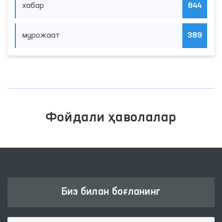
хабар
844
мурожаат
389
Фойдали ҳаволалар
Биз билан боғланинг