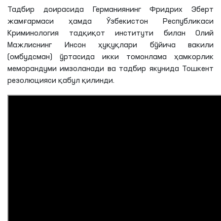
Тадбир доирасида Германиянинг Фридрих Эберт
жамғармаси ҳамда Ўзбекистон Республикаси
Криминология тадқиқот институти билан Олий
Мажлиснинг Инсон ҳуқуқлари бўйича вакили
(омбудсман) ўртасида икки томонлама ҳамкорлик
меморандуми имзоланади ва тадбир якунида Тошкент
резолюцияси қабул қилинди.