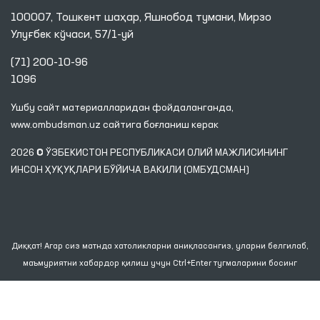
100007, Тошкент шаҳар, Яшнобод тумани, Мирзо
Улуғбек кўчаси, 57/1-уй
(71) 200-10-96
1096
Ушбу сайт материалларидан фойдаланганда,
www.ombudsman.uz
сайтига боғланиш керак
2026 © ЎЗБЕКИСТОН РЕСПУБЛИКАСИ ОЛИЙ МАЖЛИСИНИНГ
ИНСОН ҲУҚУҚЛАРИ БЎЙИЧА ВАКИЛИ (ОМБУДСМАН)
Диққат! Агар сиз матнда хатоликларни аниқласангиз, уларни белгилаб,
маъмуриятни хабардор қилиш учун Ctrl+Enter тугмаларини босинг