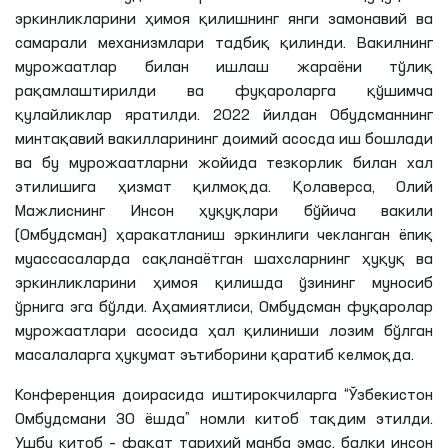
эркинликларини ҳимоя қилишнинг янги замонавий ва
самарали механизмлари тадбиқ қилинди. Вакилнинг
мурожаатлар билан ишлаш жараёни тўлиқ
рақамлаштирилди ва фуқароларга қўшимча
қулайликлар яратилди. 2022 йилдан Обудсманнинг
минтақавий вакилларининг доимий асосда иш бошлади
ва бу мурожаатларни жойида тезкорлик билан хал
этилишига ҳизмат қилмоқда. Қолаверса, Олий
Мажлиснинг Инсон ҳуқуқлари бўйича вакили
(Омбудсман) ҳаракатланиш эркинлиги чекланган ёпиқ
муассасаларда сақланаётган шахсларнинг ҳуқуқ ва
эркинликларини ҳимоя қилишда ўзининг муносиб
ўрнига эга бўлди. Аҳамиятлиси, Омбудсман фуқаролар
мурожаатлари асосида ҳал қилиниши лозим бўлган
масалаларга ҳукумат эътиборини қаратиб келмоқда.
Конференция доирасида иштирокчиларга “Ўзбекистон
Омбудсмани 30 ёшда” номли китоб тақдим этилди.
Ушбу китоб – фақат тарихий манба эмас, балки инсон