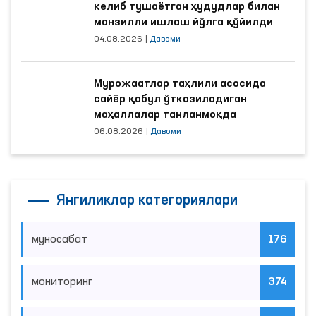
келиб тушаётган ҳудудлар билан
манзилли ишлаш йўлга қўйилди
04.08.2026
|
Давоми
Мурожаатлар таҳлили асосида
сайёр қабул ўтказиладиган
маҳаллалар танланмоқда
06.08.2026
|
Давоми
Янгиликлар категориялари
муносабат
176
мониторинг
374