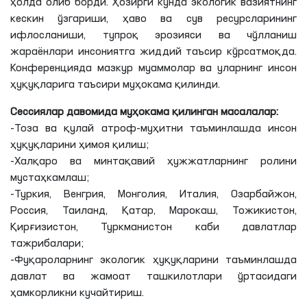
ҳолда олиб борди. Ҳозирги кунда экологик вазиятнинг
кескин ўзгариши, ҳаво ва сув ресурсларининг
ифлосланиши, тупроқ эрозияси ва чўлланиш
жараёнлари инсониятга жиддий таъсир кўрсатмоқда.
Конференцияда мазкур муаммолар ва уларнинг инсон
ҳуқуқларига таъсири муҳокама қилинди.
Сессиялар давомида муҳокама қилинган масалалар:
-Тоза ва қулай атроф-муҳитни таъминлашда инсон
ҳуқуқларини ҳимоя қилиш;
-Халқаро ва минтақавий ҳужжатларнинг ролини
мустаҳкамлаш;
-Туркия, Венгрия, Монголия, Италия, Озарбайжон,
Россия, Таиланд, Қатар, Марокаш, Тожикистон,
Қирғизистон, Туркманистон каби давлатлар
тажрибалари;
-Фуқароларнинг экологик ҳуқуқларини таъминлашда
давлат ва жамоат ташкилотлари ўртасидаги
ҳамкорликни кучайтириш.