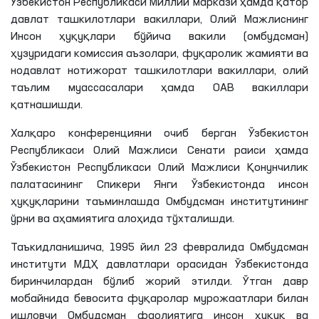
Ўзбекистон Республикаси Миллий маркази ҳамда қатор
давлат ташкилотлари вакиллари, Олий Мажлиснинг
Инсон ҳуқуқлари бўйича вакили (омбудсман)
ҳузуридаги комиссия аъзолари, фуқаролик жамияти ва
нодавлат нотижорат ташкилотлари вакиллари, олий
таълим муассасалари ҳамда ОАВ вакиллари
қатнашишди.
Халқаро конференцияни очиб берган Ўзбекистон
Республикаси Олий Мажлиси Сенати раиси ҳамда
Ўзбекистон Республикаси Олий Мажлиси Қонунчилик
палатасининг Спикери Янги Ўзбекистонда инсон
ҳуқуқларини таъминлашда Омбудсман институтининг
ўрни ва аҳамиятига алоҳида тўхталишди.
Таъкидланишича, 1995 йил 23 февралида Омбудсман
институти МДҲ давлатлари орасидан Ўзбекистонда
биринчилардан бўлиб жорий этилди. Ўтган давр
мобайнида бевосита фуқаролар мурожаатлари билан
ишловчи Омбудсман фаолиятига инсон ҳуқуқ ва