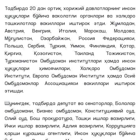
Тадбирда 20 дан ортиқ хорижий давлатларнинг инсон
ҳуқуқлари бўйича ваколатли органлари ва халқаро
ташкилотлар вакиллари иштирок этди. Жумладан,
Австрия, Венгрия, Италия, Марокаш, Молдова,
Мўғулистон, Озарбайжон, Россия Федерацияси,
Польша, Сербия, Туркия, Уммон, Финляндия, Қатар,
Қирғиз, Қозоғистон, Таиланд Тожикистон,
Туркманистон Омбудсман институтлари ҳамда инсон
ҳуқуқлари ҳимоячилари, Халқаро Омбудсман
Институти, Европа Омбудсман Институти ҳамда Осиё
Омбудсманлар Ассоциацияси вакиллари иштирок
этишди.
Шунингдек, тадбирда депутат ва сенаторлар, Болалар
омбудсмани, Бизнес омбудсман, Конституциявий суд,
Олий суд, Бош прокуратура, Ташқи ишлар вазирлиги,
Ички ишлар вазирлиги, Адлия вазирлиги, Коррупцияга
қарши курашиш агентлиги, Инсон ҳуқуқлари бўйича