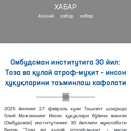
ХАБАР
Aсосий
хабар
хабар
Омбудсман институтига 30 йил:
Тоза ва қулай атроф-муҳит – инсон
ҳуқуқларини таъминлаш кафолати
2025 йилнинг 27 февраль куни Тошкент шаҳрида
Олий Мажлиснинг Инсон ҳуқуқлари бўйича вакили
(Омбудсман) институтининг 30 йиллиги муносабати
билан “Тоза ва қулай атроф-муҳит – инсон