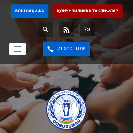
БОШ САҲИФА
ҚОНУНЧИЛИККА ТАКЛИФЛАР
ЎЗ
71 200 10 96