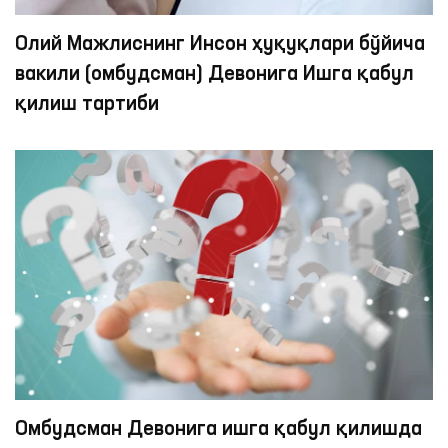
Олий Мажлиснинг Инсон ҳуқуқлари бўйича
вакили (омбудсман) Девонига Ишга қабул
қилиш тартиби
Омбудсман Девонига ишга қабул қилишда