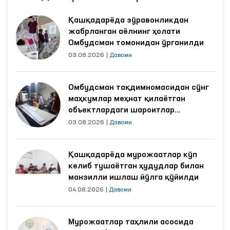
Қашқадарёда зўравонликдан
жабрланган аёлнинг ҳолати
Омбудсман томонидан ўрганилди
03.08.2026
|
Давоми
Омбудсман тақдимномасидан сўнг
маҳкумлар меҳнат қилаётган
объектлардаги шароитлар
яхшиланди
03.08.2026
|
Давоми
Қашқадарёда мурожаатлар кўп
келиб тушаётган ҳудудлар билан
манзилли ишлаш йўлга қўйилди
04.08.2026
|
Давоми
Мурожаатлар таҳлили асосида