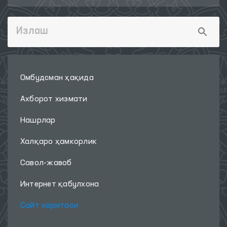
Омбудсман ҳақида
Ахборот хизмати
Нашрлар
Халқаро ҳамкорлик
Савол-жавоб
Интернет қабулхона
Сайт харитаси