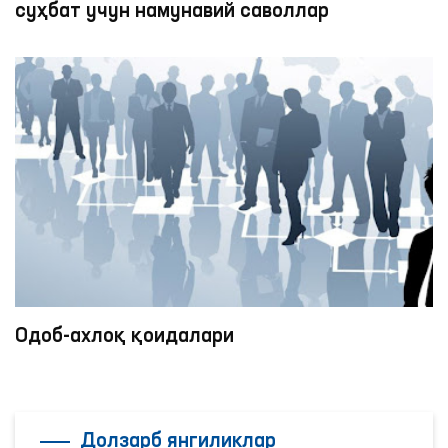
суҳбат учун намунавий саволлар
Одоб-ахлоқ қоидалари
Долзарб янгиликлар