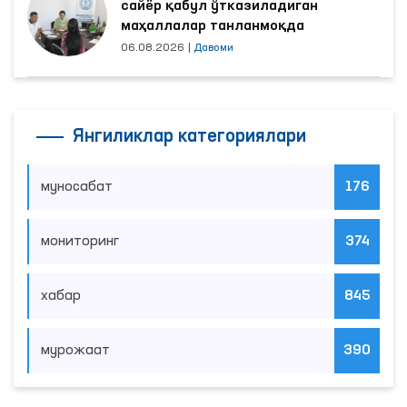
сайёр қабул ўтказиладиган
маҳаллалар танланмоқда
06.08.2026
|
Давоми
Янгиликлар категориялари
муносабат
176
мониторинг
374
хабар
845
мурожаат
390