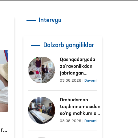
Intervyu
Dolzarb yangiliklar
Qashqadaryoda
zo‘ravonlikdan
jabrlangan
ayolning holati
03.08.2026
|
Davomi
Ombudsman
tomonidan
Ombudsman
o‘rganildi
taqdimnomasidan
so‘ng mahkumlar
mehnat
03.08.2026
|
Davomi
qilayotgan
ar
obyektlardagi