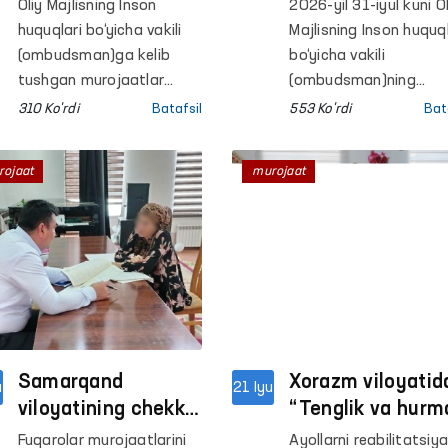
kelib tushayotgan
murojaatlari
Oliy Majlisning Inson
2026-yil 31-iyul kuni Ol
hududlar bilan
eshitildi
huquqlari bo‘yicha vakili
Majlisning Inson huquql
manzilli ishlash
(ombudsman)ga kelib
bo‘yicha vakili
yo‘lga qo‘yildi
tushgan murojaatlar
(ombudsman)ning
tahlili Qashqadaryo
navbatdagi shaxsiy
310 Ko'rdi
Batafsil
553 Ko'rdi
Bat
viloyatining Koson
qabuli o‘tkazildi. Qabu
tumanidan murojaatlar
mulk huquqi, ijtimoiy
rojaat
murojaat
soni yuqori ekanini
himoya, fuqarolik-huq
ko‘rsatdi.
munosabatlar, uy-joy,
sud-tergov jarayonlari
mahkum va mahbusla
huquqlari hamda bos
huquqiy masalalar
yuzasidan murojaatla
ko‘rib chiqildi.
Samarqand
Xorazm viloyatid
u
21 Iyu
viloyatining chekka
“Tenglik va hurm
hududlaridan birida
platformasi
Fuqarolar murojaatlarini
Ayollarni reabilitatsiy