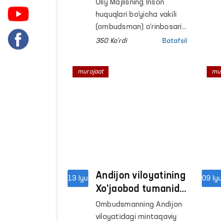
o‘tkazdi
Oliy Majlisning Inson
huquqlari bo‘yicha vakili
(ombudsman) o‘rinbosari
tomonidan navbatdagi
350 Ko'rdi
Batafsil
fuqarolar qabuli o‘tkazildi.
murojaat
mu
Andijon viloyatining
13 Iyu
09 Iy
Xo‘jaobod tumanida
fuqarolar
Ombudsmanning Andijon
murojaatlari
viloyatidagi mintaqaviy