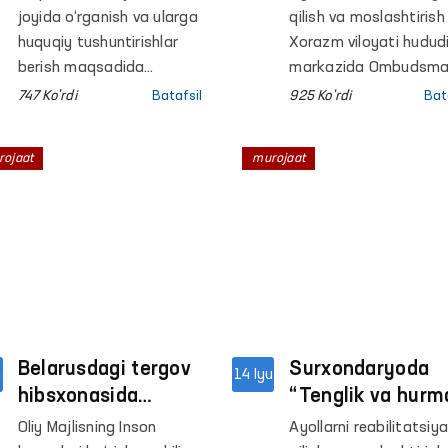
sayyor qabul
doirasida ayollar
joyida o‘rganish va ularga
qilish va moslashtirish
o‘tkazildi
murojaatlari
huquqiy tushuntirishlar
Xorazm viloyati hudud
berish maqsadida
o‘rganildi va hal
markazida Ombudsm
navbatdagi sayyor qabul
tashabbusi bilan yo‘lg
etildi
747 Ko'rdi
Batafsil
925 Ko'rdi
Bat
Samarqand viloyatining
qo‘yilgan “Tenglik va
chekka tumanlaridan biri
hurmat” platformasi
rojaat
murojaat
— Paxtachi tumanida
doirasida Huquqiy
o‘tkazildi.
yordam avtobusi tadbi
o‘tkazildi.
Belarusdagi tergov
Surxondaryoda
u
14 Iyu
hibsxonasida
“Tenglik va hurm
saqlanayotgan
platformasi
Oliy Majlisning Inson
Ayollarni reabilitatsiy