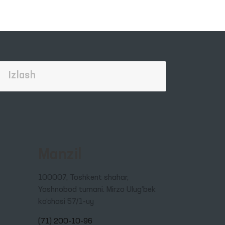
Manzil
100007, Toshkent shahar,
Yashnobod tumani. Mirzo Ulug‘bek
ko‘chasi 57/1-uy
(71) 200-10-96