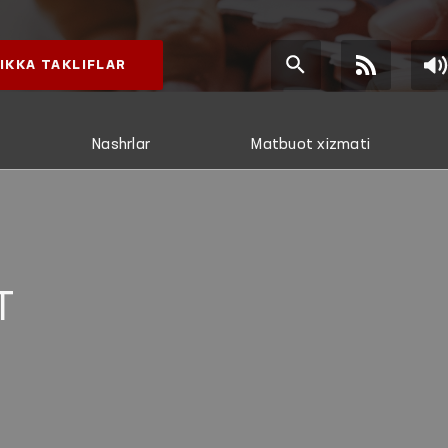
IKKA TAKLIFLAR
Nashrlar
Matbuot xizmati
T