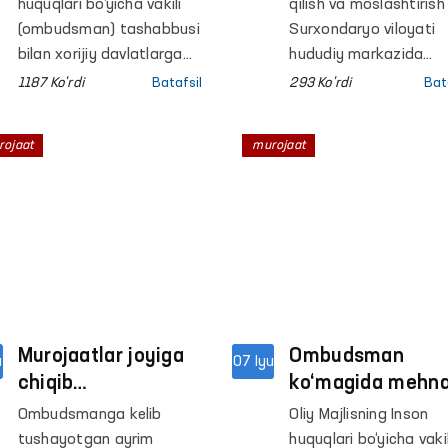
O‘zbekiston
doirasida ayollar
huquqlari bo‘yicha vakili
qilish va moslashtirish
fuqarosi murojaati
murojaatlari
(ombudsman) tashabbusi
Surxondaryo viloyati
hal etildi
bilan xorijiy davlatlarga
bo‘yicha amaliy
hududiy markazida
amalga oshirilayotgan
Ombudsman tashabbu
choralar ko‘rildi
1187 Ko'rdi
Batafsil
293 Ko'rdi
Bat
tashriflar davomida
bilan yo‘lga qo‘yilgan
penitensiar
“Tenglik va hurmat”
rojaat
murojaat
muassasalarda
platformasi doirasida
saqlanayotgan
“Huquqiy yordam
O‘zbekiston fuqarolari
avtobusi” tadbiri
bilan ham uchrashuvlar
o‘tkazildi.
o‘tkazib kelinmoqda.
Murojaatlar joyiga
Ombudsman
u
07 Iyu
chiqib
ko‘magida mehn
o‘rganilmoqda
huquqlari tiklandi
Ombudsmanga kelib
Oliy Majlisning Inson
xodimlar ishga
tushayotgan ayrim
huquqlari bo‘yicha vakil