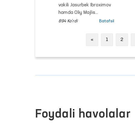
mahallabay
vakili Jasurbek Ibroximov
o‘rganildi
hamda Oliy Majlis
Qonunchilik palatasi
894 Ko'rdi
Batafsil
deputati Gulnora
Abduvoxidova
Previous
«
1
2
hamkorligida fuqarolar
murojaatlarini joyida
o‘rganish maqsadida
Andijon viloyatining
Xo‘jaobod tumanida
sayyor qabul tashkil
etildi.
Foydali havolalar