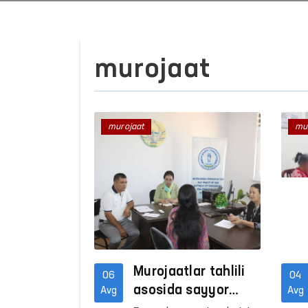
murojaat
murojaat
mu
Murojaatlar tahlili
06
04
asosida sayyor
Avg
Avg