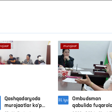
rojaat
murojaat
Qashqadaryoda
Ombudsman
31 Iyu
murojaatlar ko‘p
qabulida fuqarol