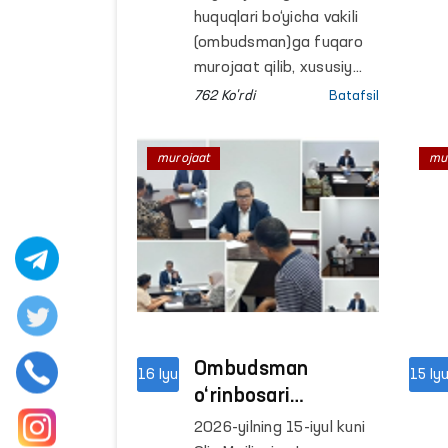
yaqin ish haqi va
huquqlari bo‘yicha vakili
kompensatsiya
(ombudsman)ga fuqaro
undirildi
murojaat qilib, xususiy
korxonalardan birida
762 Ko'rdi
Batafsil
ekskavator mashinisti
lavozimida ishlab kelgani,
murojaat
mu
biroq 2025 yil yanvar–
may oylari uchun ish haqi
va mehnat shartnomasi
bekor qilinganda to‘lanishi
lozim bo‘lgan hisob-kitob
mablag‘lari to‘lab
berilmayotganidan
norozilik bildirdi.
Ombudsman
16 Iyu
15 Iy
o‘rinbosari
fuqarolar qabulini
2026-yilning 15-iyul kuni