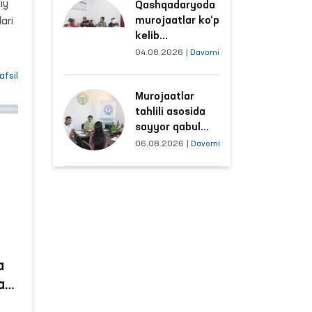
iy
Qashqadaryoda
sharoitlar
murojaatlar ko‘p
ari
yaxshilandi
kelib
tushayotgan
04.08.2026
|
Davomi
hududlar bilan
afsil
manzilli ishlash
lda
Murojaatlar
yo‘lga qo‘yildi
tahlili asosida
uqiy
sayyor qabul
o‘tkaziladigan
06.08.2026
|
Davomi
mahallalar
,
tanlanmoqda
r
hqa
r
a
at”
a