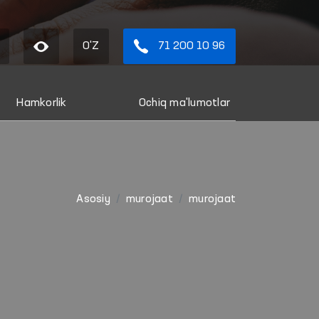
O'Z
71 200 10 96
Hamkorlik
Ochiq ma'lumotlar
Asosiy
murojaat
murojaat