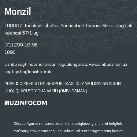
Manzil
100007, Toshkent shahar, Yashnobod tumani. Mirzo Ulug‘bek
ko‘chasi 57/1-uy
(71) 200-10-96
1096
Ushbu sayt materiallaridan foydalanganda,
www.ombudsman.uz
saytiga bog'lanish kerak
2026 © O'ZBEKISTON RESPUBLIKASI OLIY MAJLISINING INSON
HUQUQLARI BO'YICHA VAKILI (OMBUDSMAN)
Diqqat! Agar siz matnda xatoliklarni aniqlasangiz, ularni belgilab,
ma’muriyatni xabardor qilish uchun Ctrl+Enter tugmalarini bosing