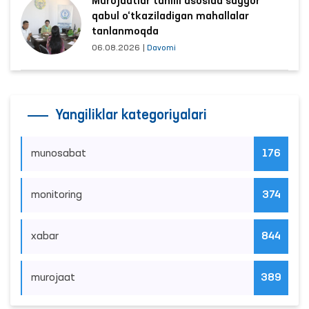
Murojaatlar tahlili asosida sayyor
qabul o‘tkaziladigan mahallalar
tanlanmoqda
06.08.2026
|
Davomi
Yangiliklar kategoriyalari
munosabat
176
monitoring
374
xabar
844
murojaat
389