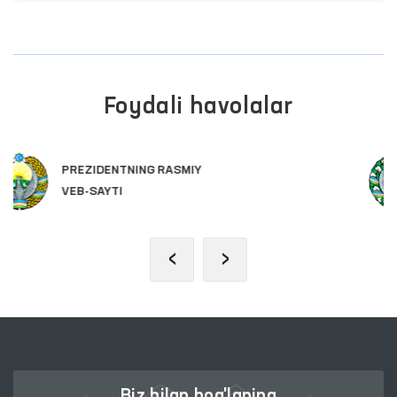
Foydali havolalar
OLIY MAJLIS QONUNCHILIK
PALATASI
‹
›
Biz bilan bog'laning