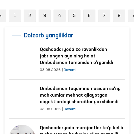
Previous
«
1
2
3
4
5
6
7
8
Dolzarb yangiliklar
Qashqadaryoda zo‘ravonlikdan
jabrlangan ayolning holati
Ombudsman tomonidan o‘rganildi
03.08.2026
|
Davomi
Ombudsman taqdimnomasidan so‘ng
mahkumlar mehnat qilayotgan
obyektlardagi sharoitlar yaxshilandi
03.08.2026
|
Davomi
Qashqadaryoda murojaatlar ko‘p kelib