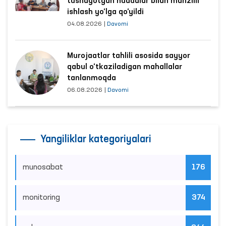
tushayotgan hududlar bilan manzilli
ishlash yo‘lga qo‘yildi
04.08.2026
|
Davomi
Murojaatlar tahlili asosida sayyor
qabul o‘tkaziladigan mahallalar
tanlanmoqda
06.08.2026
|
Davomi
Yangiliklar kategoriyalari
munosabat
176
monitoring
374