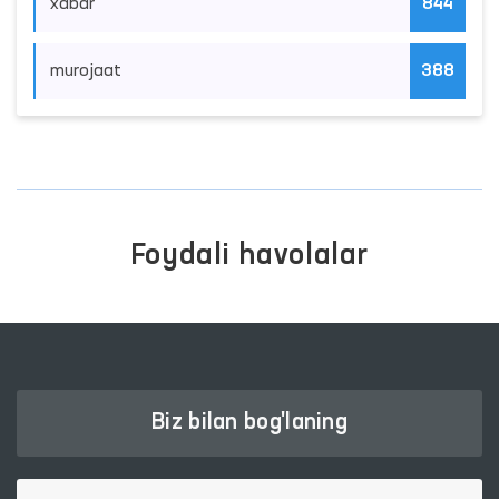
xabar
844
murojaat
388
Foydali havolalar
Biz bilan bog'laning