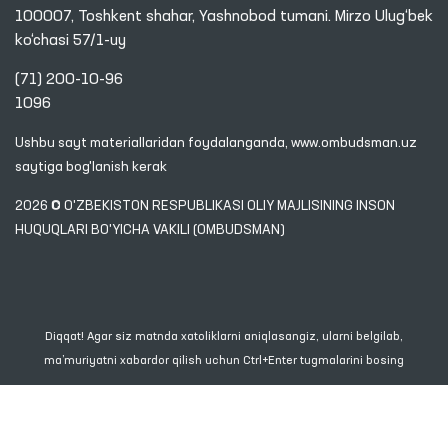
100007, Toshkent shahar, Yashnobod tumani. Mirzo Ulug‘bek
ko‘chasi 57/1-uy
(71) 200-10-96
1096
Ushbu sayt materiallaridan foydalanganda,
www.ombudsman.uz
saytiga bog'lanish kerak
2026 © O'ZBEKISTON RESPUBLIKASI OLIY MAJLISINING INSON
HUQUQLARI BO'YICHA VAKILI (OMBUDSMAN)
Diqqat! Agar siz matnda xatoliklarni aniqlasangiz, ularni belgilab,
ma’muriyatni xabardor qilish uchun Ctrl+Enter tugmalarini bosing