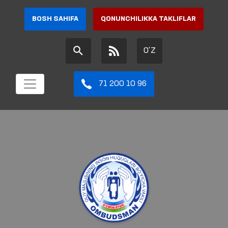
BOSH SAHIFA
QONUNCHILIKKA TAKLIFLAR
O'Z
71 200 10 96