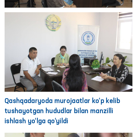
Qashqadaryoda murojaatlar ko‘p kelib
tushayotgan hududlar bilan manzilli
ishlash yo‘lga qo‘yildi