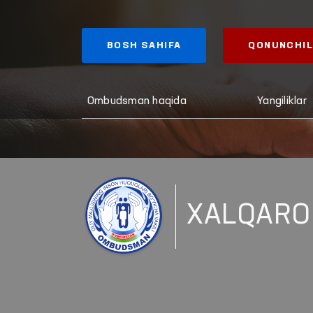
BOSH SAHIFA
QONUNCHIL
Ombudsman haqida
Yangiliklar
XALQARO