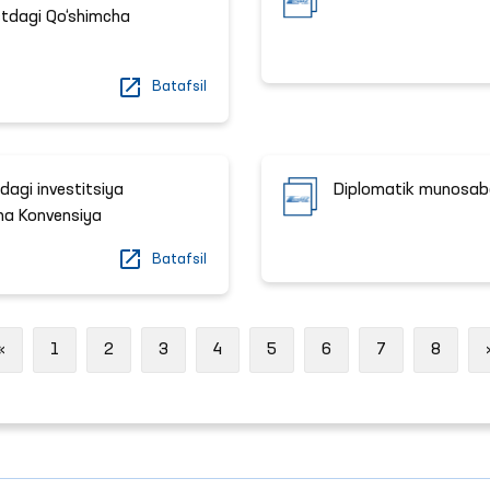
stdagi Qo‘shimcha
Batafsil
idagi investitsiya
Diplomatik munosabat
icha Konvensiya
Batafsil
Previous
«
1
2
3
4
5
6
7
8