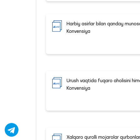
Harbiy asirlar bilan qanday munosa
Konvensiya
Urush vaqtida fuqaro aholisini himo
Konvensiya
Xalqaro qurolli mojarolar qurbonlar