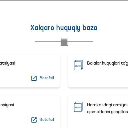
Xalqaro huquqiy baza
atsiyasi
Bolalar huquqlari to‘
Batafsil
ensiyasi
Harakatdagi armiyal
qismatlarini yengillas
Batafsil