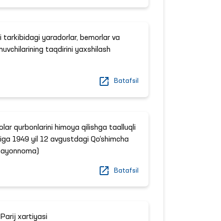
ri tarkibidagi yaradorlar, bemorlar va
uvchilarining taqdirini yaxshilash
Batafsil
olar qurbonlarini himoya qilishga taalluqli
iga 1949 yil 12 avgustdagi Qo‘shimcha
Bayonnoma)
Batafsil
Parij xartiyasi