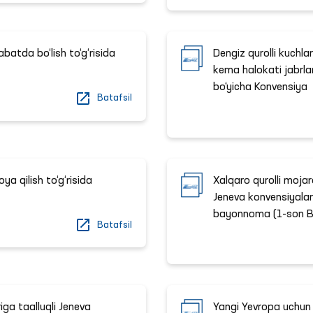
batda bo‘lish to‘g‘risida
Dengiz qurolli kuchla
kema halokati jabrlan
bo‘yicha Konvensiya
Batafsil
ya qilish to‘g‘risida
Xalqaro qurolli mojar
Jeneva konvensiyalar
bayonnoma (1-son 
Batafsil
iga taalluqli Jeneva
Yangi Yevropa uchun 