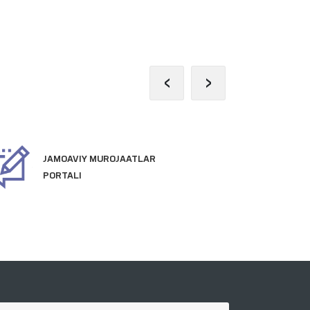
‹
›
JAATLAR
PREZIDENTNING RASMIY
VEB-SAYTI