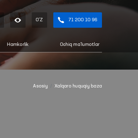
O'Z
71 200 10 96
Hamkorlik
Ochiq ma'lumotlar
Asosiy
Xalqaro huquqiy baza