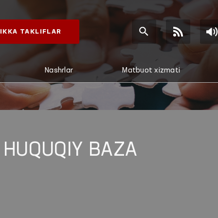
IKKA TAKLIFLAR
Nashrlar
Matbuot xizmati
 HUQUQIY BAZA