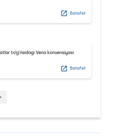
Batafsil
lar to‘g‘risidagi Vena konvensiyasi
Batafsil
Next
»