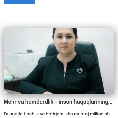
erkinliklari davlat siyosatining markaziga chiqdi.
Ayniqsa, 2017 yildan boshlab bu jarayonlar yangi
bosqichga ko‘tarilib, Harakatlar strategiyasi, Inson
huquqlari bo‘yicha milliy strategiya, Taraqqiyot
strategiyasi, “O‘zbekiston–2030” dasturi qabul
qilindi.
Mehr va hamdardlik – inson huquqlarining
yuksak ifodasi
Dunyoda tinchlik va hotirjamlikka muhtoj millionlab