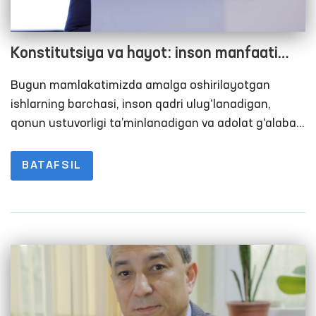
Konstitutsiya va hayot: inson manfaati
ustuvor bo‘lgan jamiyat sari
Bugun mamlakatimizda amalga oshirilayotgan
ishlarning barchasi, inson qadri ulug‘lanadigan,
qonun ustuvorligi ta’minlanadigan va adolat g‘alaba
qiladigan jamiyat barpo etishga qaratilgan. Ijtimoiy
siyosat va huquqiy kafolatlar natijasida aholining
BATAFSIL
turmush farovonligining oshib borishi ularning
muammosi bilan yolg‘iz qolmayotganini
ko‘rsatmoqda. Bu o‘zgarishlarning huquqiy asosi esa
— mamlakatimizning rivojlanish yo‘lini belgilab bergan
O‘zbekiston Respublikasi Konstitutsiyasidir.