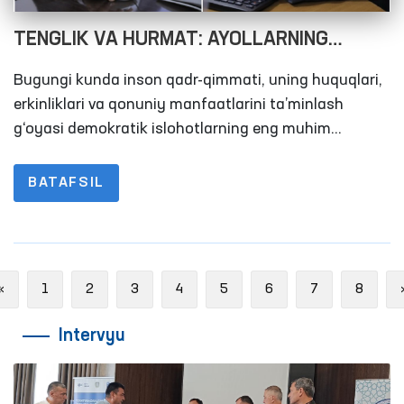
TENGLIK VA HURMAT: AYOLLARNING
HUQUQLARI KAFOLATI – JAMIYAT
Bugungi kunda inson qadr-qimmati, uning huquqlari,
TARAQQIYOTI OMILI!
erkinliklari va qonuniy manfaatlarini ta’minlash
g‘oyasi demokratik islohotlarning eng muhim
harakatlantiruvchi kuchiga aylandi. Shu jumladan,
xotin-qizlarning huquqlari va erkinliklari har qanday
BATAFSIL
jamiyatda muhim o‘rin tutadi. Bu masala faqat bir
mamlakatda emas, balki global miqyosda ham e’tibor
talab qiladi.
Previous
«
1
2
3
4
5
6
7
8
Intervyu