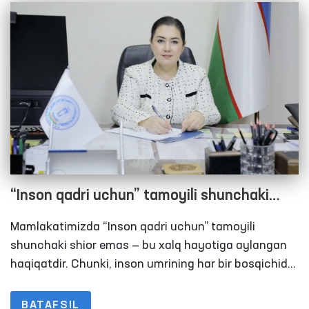
“Inson qadri uchun” tamoyili shunchaki
shior emas — bu xalq hayotiga aylangan
Mamlakatimizda “Inson qadri uchun” tamoyili
haqiqat
shunchaki shior emas — bu xalq hayotiga aylangan
haqiqatdir. Chunki, inson umrining har bir bosqichida
davlat uning yonida bo‘lmoqda. Mustaqillik yillari
davomida yurtimizda inson qadri, uning huquq va
BATAFSIL