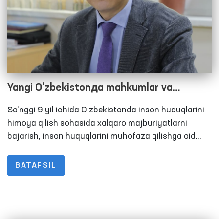
Yangi O‘zbekistonда mahkumlar va
mahbuslar huquqlarini ta’minlash
So‘nggi 9 yil ichida O‘zbekistonda inson huquqlarini
himoya qilish sohasida xalqaro majburiyatlarni
bajarish, inson huquqlarini muhofaza qilishga oid
qonunchilik va tashkiliy-huquqiy bazani
mustahkamlash, xalqaro standartlarni milliy
BATAFSIL
qonunchilikka implementatsiya qilish hamda inson
huquqlarini himoya qilish bo‘yicha xalqaro
tashkilotlar bilan hamkorlikni faollashtirish
yuzasidan izchil ishlar amalga oshirildi.