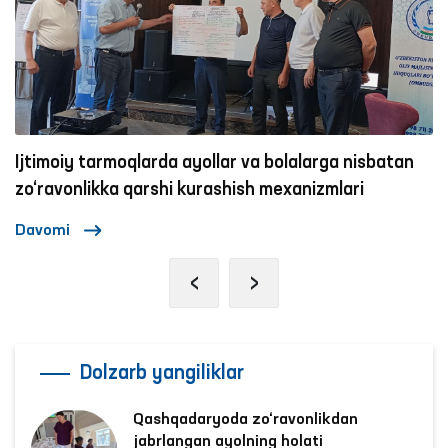
Ijtimoiy tarmoqlarda ayollar va bolalarga nisbatan
zo‘ravonlikka qarshi kurashish mexanizmlari
Davomi
‹
›
Dolzarb yangiliklar
Qashqadaryoda zo‘ravonlikdan
jabrlangan ayolning holati