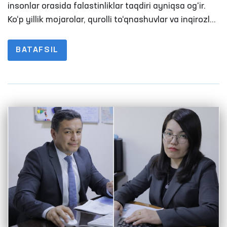
insonlar orasida falastinliklar taqdiri ayniqsa og‘ir.
Ko‘p yillik mojarolar, qurolli to‘qnashuvlar va inqirozlar
natijasida minglab oilalar uy-joyidan, tinch
hayotidan ayrilgan
BATAFSIL