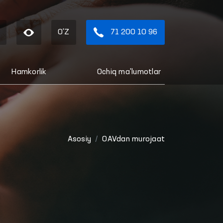
O'Z
71 200 10 96
Hamkorlik
Ochiq ma'lumotlar
Asosiy
OAVdan murojaat