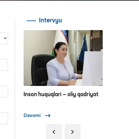
Intervyu
adriyat
Inson huquqlari — oliy qadriyat
Inson huquqla
Davomi
Davomi
‹
›