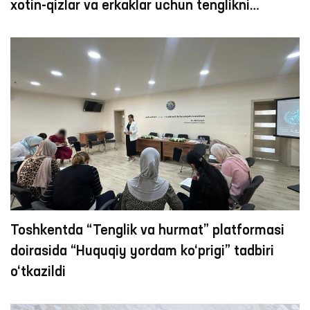
xotin-qizlar va erkaklar uchun tenglikni
taʼminlash bo‘yicha amalga oshirilgan ishlar
haqida MAʼLUMOTNOMA
Toshkentda “Tenglik va hurmat” platformasi
doirasida “Huquqiy yordam ko‘prigi” tadbiri
o‘tkazildi