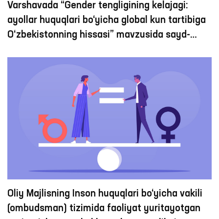
Varshavada “Gender tengligining kelajagi:
ayollar huquqlari bo‘yicha global kun tartibiga
O‘zbekistonning hissasi” mavzusida sayd-
ivent o‘tkazildi
Oliy Majlisning Inson huquqlari bo‘yicha vakili
(ombudsman) tizimida faoliyat yuritayotgan