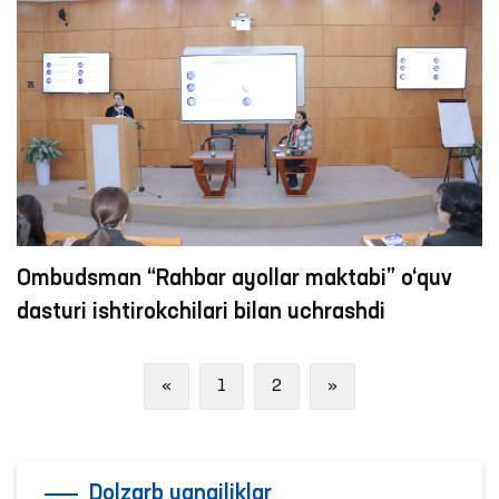
Ombudsman “Rahbar ayollar maktabi” o‘quv
dasturi ishtirokchilari bilan uchrashdi
Previous
Next
«
1
2
»
Dolzarb yangiliklar