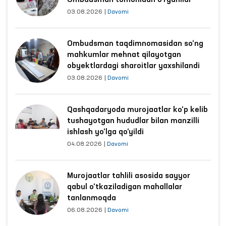
Ombudsman tomonidan o‘rganildi
03.08.2026
|
Davomi
Ombudsman taqdimnomasidan so‘ng
mahkumlar mehnat qilayotgan
obyektlardagi sharoitlar yaxshilandi
03.08.2026
|
Davomi
Qashqadaryoda murojaatlar ko‘p kelib
tushayotgan hududlar bilan manzilli
ishlash yo‘lga qo‘yildi
04.08.2026
|
Davomi
Murojaatlar tahlili asosida sayyor
qabul o‘tkaziladigan mahallalar
tanlanmoqda
06.08.2026
|
Davomi