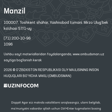
Manzil
100007, Toshkent shahar, Yashnobod tumani. Mirzo Ulug‘bek
ko‘chasi 57/1-uy
(71) 200-10-96
1096
Ushbu sayt materiallaridan foydalanganda,
www.ombudsman.uz
saytiga bog'lanish kerak
2026 © O'ZBEKISTON RESPUBLIKASI OLIY MAJLISINING INSON
HUQUQLARI BO'YICHA VAKILI (OMBUDSMAN)
Diqqat! Agar siz matnda xatoliklarni aniqlasangiz, ularni belgilab,
ma’muriyatni xabardor qilish uchun Ctrl+Enter tugmalarini bosing