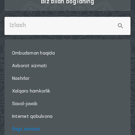
Biz bilan bog'laning
Ombudsman haqida
Axborot xizmati
Nashrlar
Xalqaro hamkorlik
Savol-javob
Internet qabulxona
Sayt xaritasi