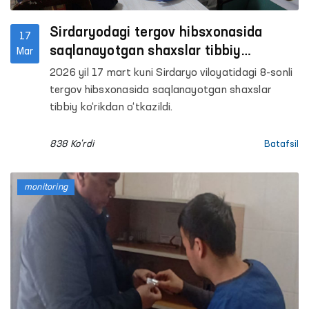
Sirdaryodagi tergov hibsxonasida
17
saqlanayotgan shaxslar tibbiy
Mar
ko‘rikdan o‘tkazildi
2026 yil 17 mart kuni Sirdaryo viloyatidagi 8-sonli
tergov hibsxonasida saqlanayotgan shaxslar
tibbiy ko‘rikdan o‘tkazildi.
838 Ko'rdi
Batafsil
monitoring