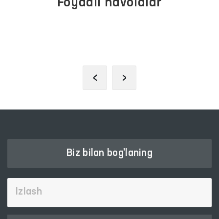
Foydali havolalar
PREZIDENTNING RASMIY
VEB-SAYTI
‹
›
Biz bilan bog'laning