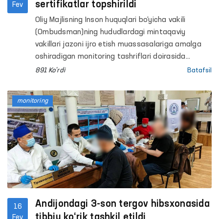
sertifikatlar topshirildi
Fev
Oliy Majlisning Inson huquqlari bo‘yicha vakili
(Ombudsman)ning hududlardagi mintaqaviy
vakillari jazoni ijro etish muassasalariga amalga
oshiradigan monitoring tashriflari doirasida
mahkumlarga yaratilgan sharoitlarni o‘rganish
891 Ko'rdi
Batafsil
bilan bir qatorda, ularning ozodlikka chiqqanidan
so‘ng jamiyatga moslashuvini yengillashtirishga
monitoring
qaratilgan tadbirlarga ham eʼtibor qaratib
kelmoqda.
Andijondagi 3-son tergov hibsxonasida
16
tibbiy ko‘rik tashkil etildi
Fev