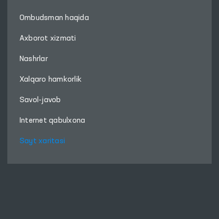
Ombudsman haqida
Axborot xizmati
Nashrlar
Xalqaro hamkorlik
Savol-javob
Internet qabulxona
Sayt xaritasi