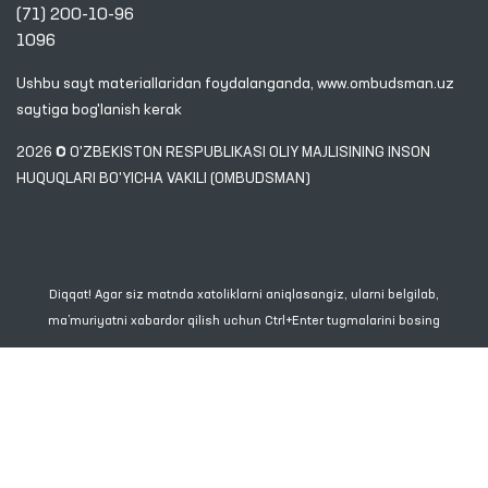
(71) 200-10-96
1096
Ushbu sayt materiallaridan foydalanganda,
www.ombudsman.uz
saytiga bog'lanish kerak
2026 © O'ZBEKISTON RESPUBLIKASI OLIY MAJLISINING INSON
HUQUQLARI BO'YICHA VAKILI (OMBUDSMAN)
Diqqat! Agar siz matnda xatoliklarni aniqlasangiz, ularni belgilab,
ma’muriyatni xabardor qilish uchun Ctrl+Enter tugmalarini bosing