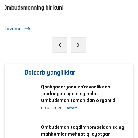
“Ombudsman soati”: inson huquqlari bo‘yicha
interaktiv darslar o‘tkazilmoqda
Davomi
‹
›
Dolzarb yangiliklar
Qashqadaryoda zo‘ravonlikdan
jabrlangan ayolning holati
Ombudsman tomonidan o‘rganildi
03.08.2026
|
Davomi
Ombudsman taqdimnomasidan so‘ng
mahkumlar mehnat qilayotgan