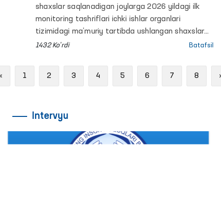
shaxslar saqlanadigan joylarga 2026 yildagi ilk
monitoring tashriflari ichki ishlar organlari
tizimidagi ma’muriy tartibda ushlangan shaxslar
saqlanadigan muassasalardan boshlandi.
1432 Ko'rdi
Batafsil
Previous
«
1
2
3
4
5
6
7
8
Intervyu