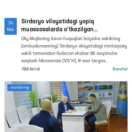
Sirdaryo viloyatidagi yopiq
24
muassasalarda o‘tkazilgan
Mar
monitoringlarda ayrim kamchiliklar
Oliy Majlisning Inson huquqlari bo‘yicha vakilining
aniqlandi - Ombudsman
(ombudsmanning) Sirdaryo viloyatidagi mintaqaviy
vakili tomonidan Guliston shahar IIB vaqtincha
saqlash hibsxonasi (VSʼH), 8-son tergov
hibsxonasi (TH), Respublika ixtisoslashtirilgan
786 Ko'rdi
Batafsil
ruhiy salomatlik ilmiy-amaliy tibbiyot markazining
psixiatriya bo‘yicha Sirdaryo viloyati filiali, Sirdaryo
monitoring
“Muruvvat” nogironligi bo‘lgan shaxslar uchun
ayollar internat uyi hamda Maʼmuriy qamoqqa
olingan shaxslarni qabul qilish va saqlash uchun
mo‘ljallangan maxsus qabulxonaga monitoring
tashriflari amalga oshirildi.