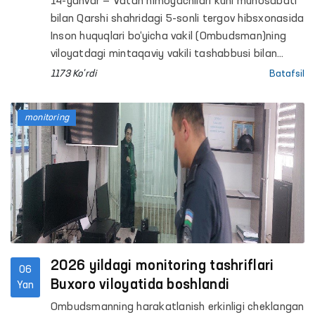
14-yanvar — Vatan himoyachilari kuni munosabati
bilan Qarshi shahridagi 5-sonli tergov hibsxonasida
Inson huquqlari bo‘yicha vakil (Ombudsman)ning
viloyatdagi mintaqaviy vakili tashabbusi bilan
huquqiy-ma’rifiy targ‘ibot tadbiri tashkil etildi.
1173 Ko'rdi
Batafsil
monitoring
2026 yildagi monitoring tashriflari
06
Buxoro viloyatida boshlandi
Yan
Ombudsmanning harakatlanish erkinligi cheklangan