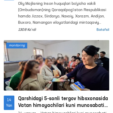
tashriflari amalga oshirildi
Oliy Majlisning Inson huquqlari bo‘yicha vakili
(Ombudsman)ning Qoraqalpog‘iston Respublikasi
hamda Jizzax, Sirdaryo, Navoiy, Xorazm, Andijon,
Buxoro, Namangan viloyatlaridagi mintaqaviy
vakillari tomonidan harakatlanish erkinligi
1308 Ko'rdi
Batafsil
cheklangan shaxslar saqlanadigan qator yopiq
muassasalarda monitoring tashriflari amalga
monitoring
oshirildi.
Qarshidagi 5-sonli tergov hibsxonasida
14
Vatan himoyachilari kuni munosabati
Yan
bilan tadbir o‘tkazildi