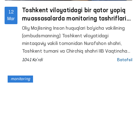
Toshkent viloyatidagi bir qator yopiq
12
muassasalarda monitoring tashriflari
Mar
o‘tkazildi
Oliy Majlisning Inson huquqlari bo‘yicha vakilining
(ombudsmanning) Toshkent viloyatidagi
mintaqaviy vakili tomonidan Nurafshon shahri,
Toshkent tumani va Chirchiq shahri IIB Vaqtincha
saqlash hibsxonasi (VSʼH), Toshkent, Chirchiq va
1041 Ko'rdi
Batafsil
Bo‘ka tumanlaridagi mastlik holatida bo‘lgan
shaxslarga tibbiy yordam ko‘rsatish tumanlararo
monitoring
punktlari (hushyorxona), Bo‘stonliq tumanidagi 7-
sonli jazoni ijro etish koloniyasi, Chirchiq shahridagi
13-sonli jazoni ijro etish muassasasi, Olmaliq,
Ohangaron shaharlari hamda Sergeli, Yangi Hayot,
Ohangaron, Yuqori-Chirchiq, Zangiota, Bo‘ka
tumanlaridagi 42-, 50-, 49-, 44-, 48-, 47-, 43 va 46-
son manzil-koloniyalari hamda shartnoma
obyektlari shuningdek, Zangiota tumanidagi 24-