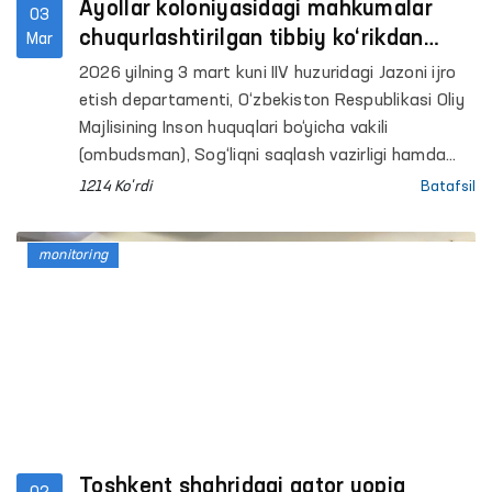
Ayollar koloniyasidagi mahkumalar
03
chuqurlashtirilgan tibbiy ko‘rikdan
Mar
o‘tkazildi
2026 yilning 3 mart kuni IIV huzuridagi Jazoni ijro
etish departamenti, O‘zbekiston Respublikasi Oliy
Majlisining Inson huquqlari bo‘yicha vakili
(ombudsman), Sog‘liqni saqlash vazirligi hamda
O‘zbekiston “Adolat” sotsial-demokratik partiyasi
1214 Ko'rdi
Batafsil
hamkorligida 21-sonli jazoni ijro etish koloniyasida
jazo muddatini o‘tayotgan mahkumalar uchun
monitoring
tibbiy ko‘rik tashkil etildi.
Toshkent shahridagi qator yopiq