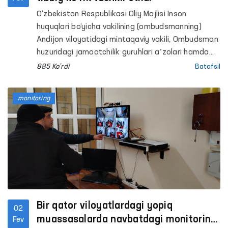
O‘zbekiston Respublikasi Oliy Majlisi Inson
huquqlari bo‘yicha vakilining (ombudsmanning)
Andijon viloyatidagi mintaqaviy vakili, Ombudsman
huzuridagi jamoatchilik guruhlari aʼzolari hamda
Xalq deputatlari Andijon viloyati Kengashi
885 Ko'rdi
Batafsil
deputatlari tomonidan 3-son tergov hibsxonasiga
monitoring tashrifi amalga oshirildi.
monitoring
Bir qator viloyatlardagi yopiq
02
muassasalarda navbatdagi monitoring
Fev