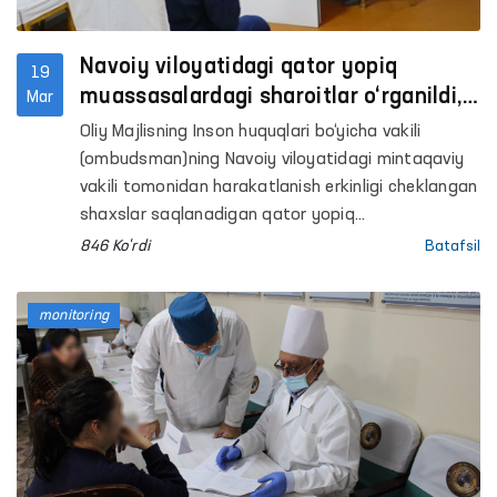
Navoiy viloyatidagi qator yopiq
19
muassasalardagi sharoitlar o‘rganildi,
Mar
murojaatlar qabul qilindi
Oliy Majlisning Inson huquqlari bo‘yicha vakili
(ombudsman)ning Navoiy viloyatidagi mintaqaviy
vakili tomonidan harakatlanish erkinligi cheklangan
shaxslar saqlanadigan qator yopiq
muassasalarda monitoring tashriflari amalga
846 Ko'rdi
Batafsil
oshirildi.
monitoring