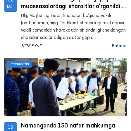
02
muassasalardagi sharoitlar o‘rganildi,
Mar
murojaatlar qabul qilindi
Oliy Majlisning Inson huquqlari bo‘yicha vakili
(ombudsman)ning Toshkent shahridagi mintaqaviy
vakili tomonidan harakatlanish erkinligi cheklangan
shaxslar saqlanadigan qator yopiq
muassasalarda monitoring tashriflari amalga
1228 Ko'rdi
Batafsil
oshirildi.
monitoring
Namanganda 150 nafar mahkumga
18