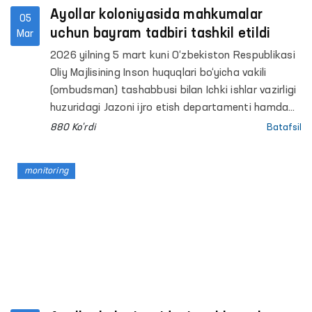
son tarbiya koloniyasi, Nurafshon shahrida
Ayollar koloniyasida mahkumalar
05
joylashgan muayyan yashash joyiga ega
uchun bayram tadbiri tashkil etildi
Mar
bo‘lmagan shaxslarni reabilitatsiya qilish
2026 yilning 5 mart kuni O‘zbekiston Respublikasi
markaziga, Maʼmuriy qamoqqa olingan shaxslarni
Oliy Majlisining Inson huquqlari bo‘yicha vakili
saqlash uchun mo‘ljallangan Maxsus qabulxonaga
(ombudsman) tashabbusi bilan Ichki ishlar vazirligi
monitoring tashriflari amalga oshirildi.
huzuridagi Jazoni ijro etish departamenti hamda
O‘zbekiston Nogironlar jamiyati hamkorligida 8
880 Ko'rdi
Batafsil
mart — Xalqaro xotin-qizlar bayrami munosabati
bilan Toshkent viloyatidagi 21-sonli jazoni ijro
monitoring
etish koloniyasida jazo muddatini o‘tayotgan
mahkumalar uchun bayram tadbiri tashkil etildi.