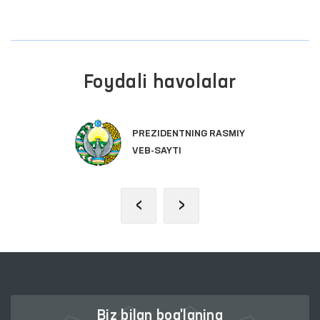
Foydali havolalar
PREZIDENTNING RASMIY
VEB-SAYTI
‹
›
Biz bilan bog'laning