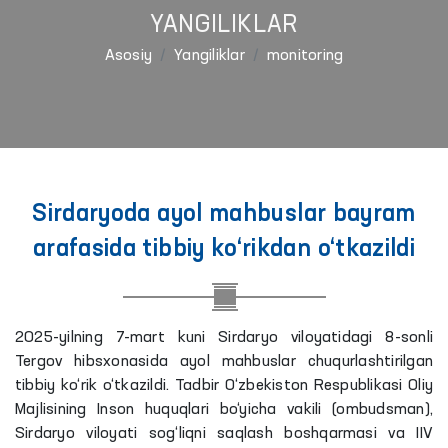
YANGILIKLAR
Asosiy
Yangiliklar
monitoring
Sirdaryoda ayol mahbuslar bayram
arafasida tibbiy ko‘rikdan o‘tkazildi
2025-yilning 7-mart kuni Sirdaryo viloyatidagi 8-sonli
Tergov hibsxonasida ayol mahbuslar chuqurlashtirilgan
tibbiy ko‘rik o‘tkazildi. Tadbir O‘zbekiston Respublikasi Oliy
Majlisining Inson huquqlari bo‘yicha vakili (ombudsman),
Sirdaryo viloyati sog‘liqni saqlash boshqarmasi va IIV