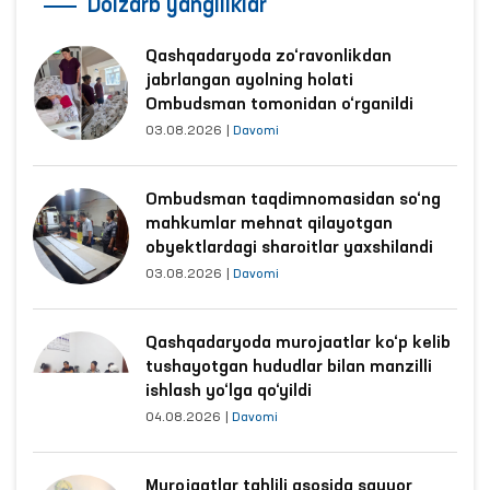
Dolzarb yangiliklar
Qashqadaryoda zo‘ravonlikdan
jabrlangan ayolning holati
Ombudsman tomonidan o‘rganildi
03.08.2026
|
Davomi
Ombudsman taqdimnomasidan so‘ng
mahkumlar mehnat qilayotgan
obyektlardagi sharoitlar yaxshilandi
03.08.2026
|
Davomi
Qashqadaryoda murojaatlar ko‘p kelib
tushayotgan hududlar bilan manzilli
ishlash yo‘lga qo‘yildi
04.08.2026
|
Davomi
Murojaatlar tahlili asosida sayyor