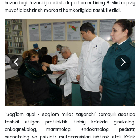
huzuridagi Jazoni ijro etish departamentining 3-Mintaqaviy
muvofiqlashtirish markazi hamkorligida tashkil etildi.
“Sog‘lom ayol – sog‘lom millat tayanchi” tamoyili asosida
tashkil etilgan profilaktik tibbiy ko‘rikda ginekolog,
onkoginekolog, mammolog, endokrinolog, pediatr,
neonatolog va psixiatr mutaxassislari ishtirok etdi. Ko‘rik