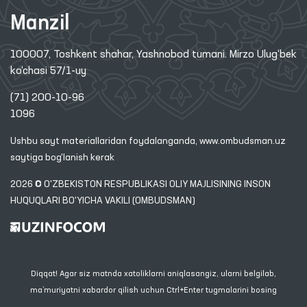
Manzil
100007, Toshkent shahar, Yashnobod tumani. Mirzo Ulug‘bek
ko‘chasi 57/1-uy
(71) 200-10-96
1096
Ushbu sayt materiallaridan foydalanganda,
www.ombudsman.uz
saytiga bog'lanish kerak
2026 © O'ZBEKISTON RESPUBLIKASI OLIY MAJLISINING INSON
HUQUQLARI BO'YICHA VAKILI (OMBUDSMAN)
Diqqat! Agar siz matnda xatoliklarni aniqlasangiz, ularni belgilab,
ma’muriyatni xabardor qilish uchun Ctrl+Enter tugmalarini bosing