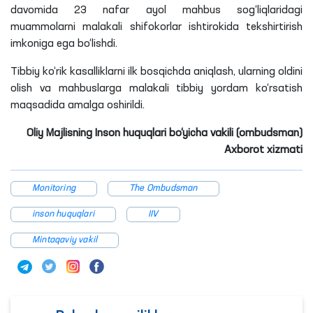
davomida 23 nafar ayol mahbus sog‘liqlaridagi
muammolarni malakali shifokorlar ishtirokida tekshirtirish
imkoniga ega bo‘lishdi.
Tibbiy ko‘rik kasalliklarni ilk bosqichda aniqlash, ularning oldini
olish va mahbuslarga malakali tibbiy yordam ko‘rsatish
maqsadida amalga oshirildi.
Oliy Majlisning Inson huquqlari bo‘yicha vakili (ombudsman)
Axborot xizmati
Monitoring
The Ombudsman
inson huquqlari
IIV
Mintaqaviy vakil