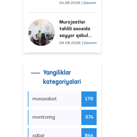
tushayotgan
04.08.2026
|
Davomi
hududlar bilan
manzilli ishlash
Murojaatlar
yo‘lga qo‘yildi
tahlili asosida
sayyor qabul
o‘tkaziladigan
06.08.2026
|
Davomi
mahallalar
tanlanmoqda
Yangiliklar
kategoriyalari
munosabat
176
monitoring
374
xabar
844