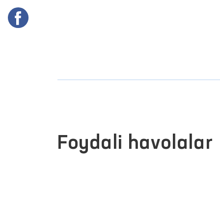
Foydali havolalar
INTERAKTIV DAVLAT XIZMATLARI
YAGONA PORTALI