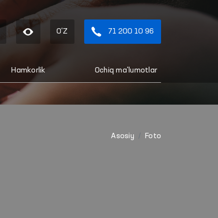
O'Z
71 200 10 96
Hamkorlik
Ochiq ma'lumotlar
Asosiy
Foto