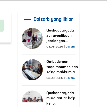
Dolzarb yangiliklar
Qashqadaryoda
zo‘ravonlikdan
jabrlangan
ayolning holati
03.08.2026
|
Davomi
Ombudsman
tomonidan
Ombudsman
o‘rganildi
taqdimnomasidan
so‘ng mahkumlar
mehnat
03.08.2026
|
Davomi
qilayotgan
obyektlardagi
Qashqadaryoda
sharoitlar
murojaatlar ko‘p
yaxshilandi
kelib