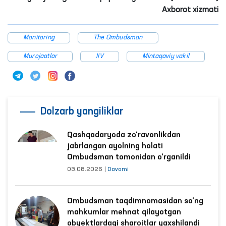
Axborot xizmati
Monitoring
The Ombudsman
Murojaatlar
IIV
Mintaqaviy vakil
Dolzarb yangiliklar
Qashqadaryoda zo‘ravonlikdan
jabrlangan ayolning holati
Ombudsman tomonidan o‘rganildi
03.08.2026
|
Davomi
Ombudsman taqdimnomasidan so‘ng
mahkumlar mehnat qilayotgan
obyektlardagi sharoitlar yaxshilandi