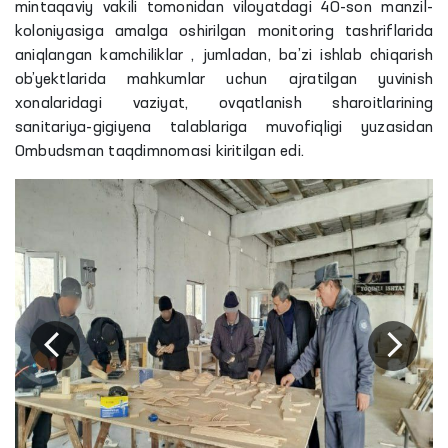
mintaqaviy vakili tomonidan viloyatdagi 40-son manzil-
koloniyasiga amalga oshirilgan monitoring tashriflarida
aniqlangan kamchiliklar , jumladan, ba’zi ishlab chiqarish
ob’yektlarida mahkumlar uchun ajratilgan yuvinish
xonalaridagi vaziyat, ovqatlanish sharoitlarining
sanitariya-gigiyena talablariga muvofiqligi yuzasidan
Ombudsman taqdimnomasi kiritilgan edi.