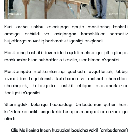
Kuni kecha ushbu koloniyaga qayta monitoring tashrifi
amalga oshirildi va aniqlangan kamchiliklar normativ
hujjatlarga muvofiq bartaraf etilganligi aniqlandi.
Monitoring tashrifi davomida foydali mehnatga jalb qilingan
mahkumlar bilan suhbatlar o‘tkazilib, ular fikrlari o‘rganildi.
Monitoringda mahkumlarning yashash, ovqatlanish, tibbiy
xizmatdan foydalanish, kutubxona va mehnat sharoitlari,
shuningdek, koloniyada tashkil etilgan monomarkazlar
faoliyati o‘rganildi.
Shuningdek, koloniya hududidagi "Ombudsman qutisi" ham
ko‘zdan kechirilib, unga kelib tushgan murojaatlar nazoratga
olindi.
Oliy Majlisning Inson huquqlari bo‘yicha vakili (ombudsman)