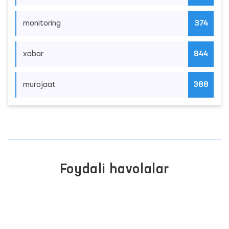
monitoring
374
xabar
844
murojaat
388
Foydali havolalar
OLIY MAJLIS QONUNCHILIK
PALATASI