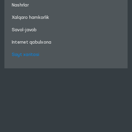
Nashrlar
Xalqaro hamkorlik
Savol-javob
Internet qabulxona
Sayt xaritasi