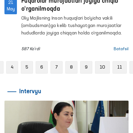
Fuqarolar murojaatlari joyiga chiqib
21
o‘rganilmoqda
May
Oliy Majlisning Inson huquqlari bo‘yicha vakili
(ombudsman)ga kelib tushayotgan murojaatlar
hududlarda joyiga chiqqan holda o‘rganilmoqda.
587 Ko'rdi
Batafsil
Previous
4
5
6
7
8
9
10
11
Intervyu