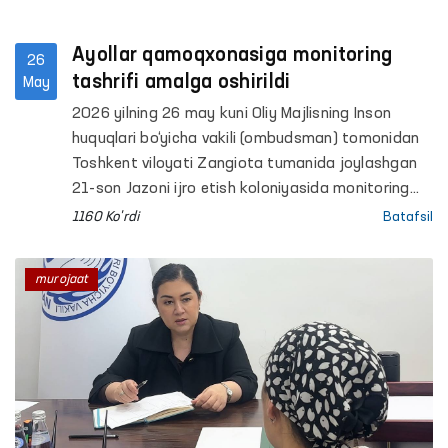
Ayollar qamoqxonasiga monitoring
26
tashrifi amalga oshirildi
May
2026 yilning 26 may kuni Oliy Majlisning Inson
huquqlari bo‘yicha vakili (ombudsman) tomonidan
Toshkent viloyati Zangiota tumanida joylashgan
21-son Jazoni ijro etish koloniyasida monitoring
tashrifi o‘tkazildi.
1160 Ko'rdi
Batafsil
murojaat