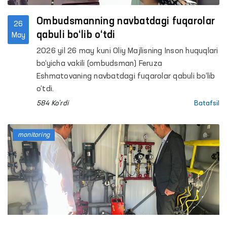
Ombudsmanning navbatdagi fuqarolar
26
qabuli bo‘lib o‘tdi
May
2026 yil 26 may kuni Oliy Majlisning Inson huquqlari
bo‘yicha vakili (ombudsman) Feruza
Eshmatovaning navbatdagi fuqarolar qabuli bo‘lib
o‘tdi.
584 Ko'rdi
Batafsil
monitoring