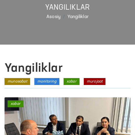
YANGILIKLAR
Asosiy
Yangiliklar
Yangiliklar
munosabat
monitoring
xabar
murojaat
xabar