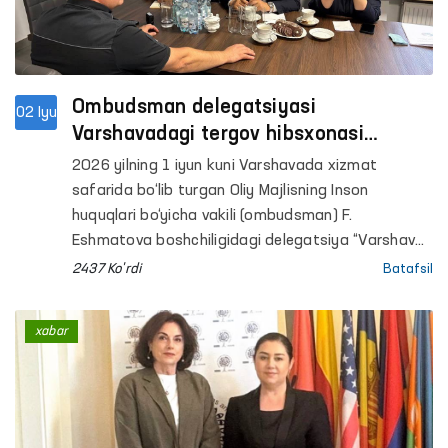
Ombudsman delegatsiyasi
02 Iyu
Varshavadagi tergov hibsxonasi
faoliyati bilan tanishdi
2026 yilning 1 iyun kuni Varshavada xizmat
safarida bo‘lib turgan Oliy Majlisning Inson
huquqlari bo‘yicha vakili (ombudsman) F.
Eshmatova boshchiligidagi delegatsiya “Varshava-
Byalolenka” tergov hibsxonasi faoliyati bilan
2437 Ko'rdi
Batafsil
tanishdi.
xabar