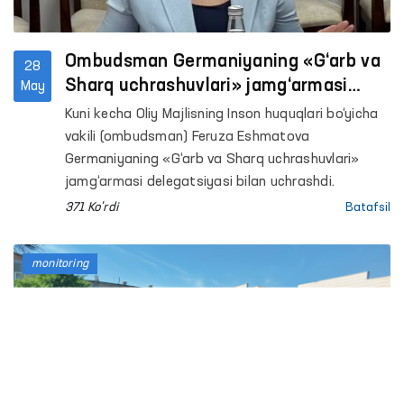
Ombudsman Germaniyaning «G‘arb va
28
Sharq uchrashuvlari» jamg‘armasi
May
delegatsiyasi bilan hamkorlik
Kuni kecha Oliy Majlisning Inson huquqlari bo‘yicha
istiqbollarini muhokama qildi
vakili (ombudsman) Feruza Eshmatova
Germaniyaning «G‘arb va Sharq uchrashuvlari»
jamg‘armasi delegatsiyasi bilan uchrashdi.
371 Ko'rdi
Batafsil
monitoring