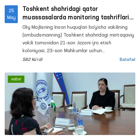
Toshkent shahridagi qator
25
muassasalarda monitoring tashriflari
May
amalga oshirildi
Oliy Majlisning Inson huquqlari bo‘yicha vakilining
(ombudsmanning) Toshkent shahridagi mintaqaviy
vakili tomonidan 21-son Jazoni ijro etish
koloniyasi, 23-son Mahkumlar uchun
ixtisoslashgan kasalxona, 51-son Manzil-koloniya
582 Ko'rdi
Batafsil
va uning ishlab chiqarish obyektlari, 1- va 2-sonli
“Muruvvat” nogironligi bo‘lgan bolalar uchun
xabar
internat uylari, Toshkent shahar majburiy davolash
narkologiya shifoxonasi, Respublika kuzatuv
kuchaytirilgan ruhiy kasalliklar va Ruhiy kasalliklar
klinik shifoxonalariga monitoring tashriflari
amalga oshirildi.