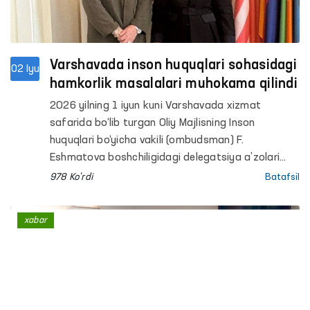
Varshavada inson huquqlari sohasidagi
02 Iyu
hamkorlik masalalari muhokama qilindi
2026 yilning 1 iyun kuni Varshavada xizmat
safarida bo‘lib turgan Oliy Majlisning Inson
huquqlari bo‘yicha vakili (ombudsman) F.
Eshmatova boshchiligidagi delegatsiya a’zolari
Yevropada xavfsizlik va hamkorlik tashkilotining
978 Ko'rdi
Batafsil
(YEXHT) Demokratik institutlar va inson huquqlari
bo‘yicha byurosi (DIIHB) direktori Mariya Telalian
xabar
bilan uchrashishdi.