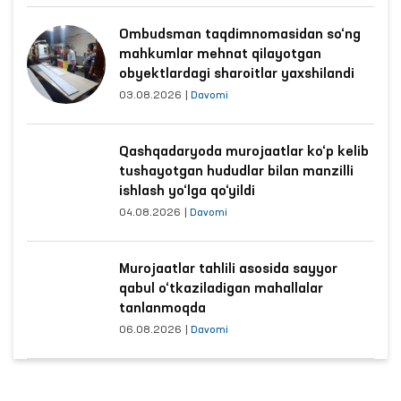
Ombudsman taqdimnomasidan so‘ng
mahkumlar mehnat qilayotgan
obyektlardagi sharoitlar yaxshilandi
03.08.2026
|
Davomi
Qashqadaryoda murojaatlar ko‘p kelib
tushayotgan hududlar bilan manzilli
ishlash yo‘lga qo‘yildi
04.08.2026
|
Davomi
Murojaatlar tahlili asosida sayyor
qabul o‘tkaziladigan mahallalar
tanlanmoqda
06.08.2026
|
Davomi