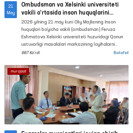
Ombudsman va Xelsinki universiteti
21
vakili o‘rtasida inson huquqlarini
May
himoya qilish sohasidagi hamkorlik
2026 yilning 21 may kuni Oliy Majlisning Inson
masalalari muhokama qilindi
huquqlari bo‘yicha vakili (ombudsman) Feruza
Eshmatova Xelsinki universiteti huzuridagi Qonun
ustuvorligi masalalari markazining loyihalarni
rejalashtirish bo‘yicha mutaxassisi Iida
667 Ko'rdi
Batafsil
Kalmanlexto bilan uchrashdi.
murojaat