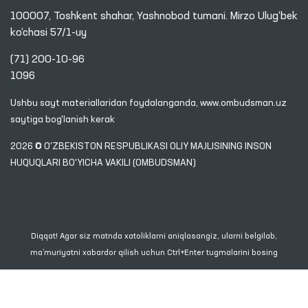
100007, Toshkent shahar, Yashnobod tumani. Mirzo Ulug‘bek
ko‘chasi 57/1-uy
(71) 200-10-96
1096
Ushbu sayt materiallaridan foydalanganda,
www.ombudsman.uz
saytiga bog'lanish kerak
2026 © O'ZBEKISTON RESPUBLIKASI OLIY MAJLISINING INSON
HUQUQLARI BO'YICHA VAKILI (OMBUDSMAN)
Diqqat! Agar siz matnda xatoliklarni aniqlasangiz, ularni belgilab,
ma’muriyatni xabardor qilish uchun Ctrl+Enter tugmalarini bosing