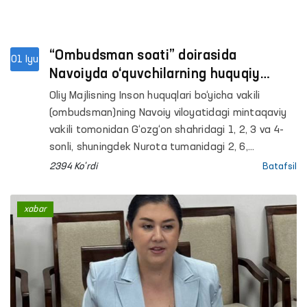
“Ombudsman soati” doirasida
01 Iyu
Navoiyda o‘quvchilarning huquqiy
xabardorligi oshirilmoqda
Oliy Majlisning Inson huquqlari bo‘yicha vakili
(ombudsman)ning Navoiy viloyatidagi mintaqaviy
vakili tomonidan G‘ozg‘on shahridagi 1, 2, 3 va 4-
sonli, shuningdek Nurota tumanidagi 2, 6,
27 va 34-sonli umumiy o‘rta taʼlim
2394 Ko'rdi
Batafsil
maktablarida interaktiv mashg‘ulotlar tashkil
etildi. Ularda jami 280 nafardan ortiq o‘quvchi
xabar
ishtirok etdi.