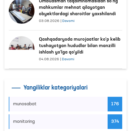
Ombudsman taqdimnomasidan so‘ng
mahkumlar mehnat qilayotgan
obyektlardagi sharoitlar yaxshilandi
03.08.2026
|
Davomi
Qashqadaryoda murojaatlar ko‘p kelib
tushayotgan hududlar bilan manzilli
ishlash yo‘lga qo‘yildi
04.08.2026
|
Davomi
Yangiliklar kategoriyalari
munosabat
176
monitoring
374