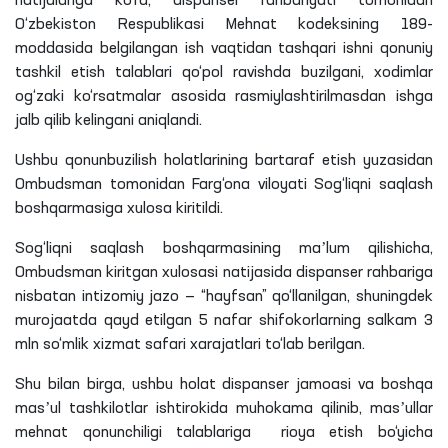
natijalariga ko‘ra, dispanser rahbariyati tomonidan
O‘zbekiston Respublikasi Mehnat kodeksining 189-
moddasida belgilangan ish vaqtidan tashqari ishni qonuniy
tashkil etish talablari qo‘pol ravishda buzilgani, xodimlar
og‘zaki ko‘rsatmalar asosida rasmiylashtirilmasdan ishga
jalb qilib kelingani aniqlandi.
Ushbu
qonunbuzilish
holatlarining bartaraf etish yuzasidan
Ombudsman tomonidan Farg‘ona viloyati Sog‘liqni saqlash
boshqarmasiga xulosa kiritildi.
Sog‘liqni saqlash boshqarmasining maʼlum
qilishicha
,
Ombudsman kiritgan xulosasi natijasida dispanser rahbariga
nisbatan intizomiy jazo — “hayfsan” qo‘llanilgan, shuningdek
murojaatda qayd etilgan 5 nafar shifokorlarning salkam 3
mln
so‘mlik xizmat safari xarajatlari to‘lab berilgan.
Shu bilan birga, ushbu holat dispanser jamoasi va boshqa
masʼul tashkilotlar ishtirokida muhokama qilinib, masʼullar
mehnat qonunchiligi talablariga rioya etish bo‘yicha