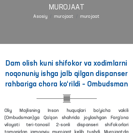
MUROJAAT
Asosiy
murojaat
murojaat
Dam olish kuni shifokor va xodimlarni
noqonuniy ishga jalb qilgan dispanser
rahbariga chora ko‘rildi – Ombudsman
Oliy Majlisning Inson huquqlari bo‘yicha vakili
(Ombudsman)ga Qo‘qon shahrida joylashgan Farg‘ona
viloyati teri-tanosil 2-sonli dispanseri shifokorlari
tomonidan jamoaviy murojaat kelib tushdi. Murojaatda