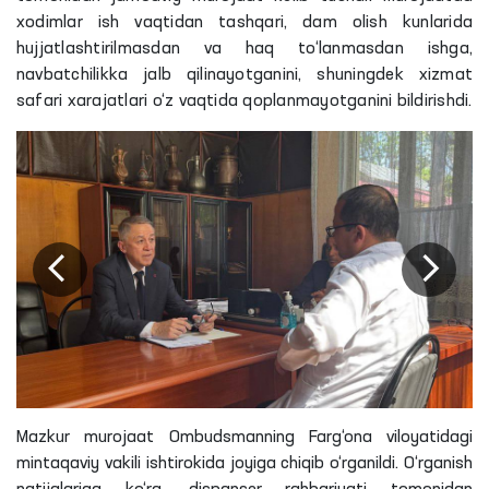
xodimlar ish vaqtidan tashqari, dam olish kunlarida
hujjatlashtirilmasdan va haq to‘lanmasdan ishga,
navbatchilikka jalb qilinayotganini, shuningdek xizmat
safari xarajatlari o‘z vaqtida qoplanmayotganini bildirishdi.
Mazkur murojaat Ombudsmanning Farg‘ona viloyatidagi
mintaqaviy vakili ishtirokida joyiga chiqib o‘rganildi. O‘rganish