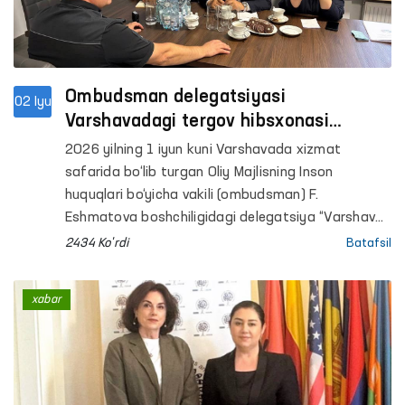
Ombudsman delegatsiyasi
02 Iyu
Varshavadagi tergov hibsxonasi
faoliyati bilan tanishdi
2026 yilning 1 iyun kuni Varshavada xizmat
safarida bo‘lib turgan Oliy Majlisning Inson
huquqlari bo‘yicha vakili (ombudsman) F.
Eshmatova boshchiligidagi delegatsiya “Varshava-
Byalolenka” tergov hibsxonasi faoliyati bilan
2434 Ko'rdi
Batafsil
tanishdi.
xabar