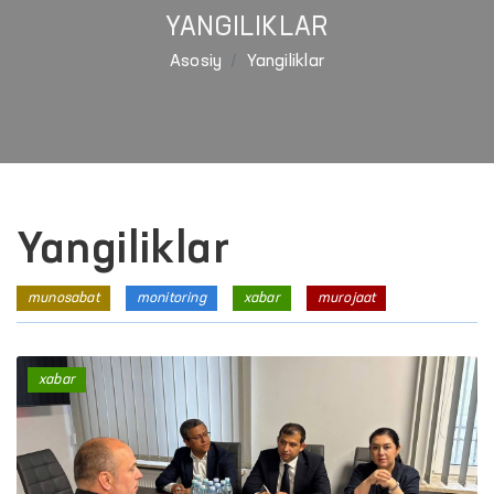
YANGILIKLAR
Asosiy
Yangiliklar
Yangiliklar
munosabat
monitoring
xabar
murojaat
xabar