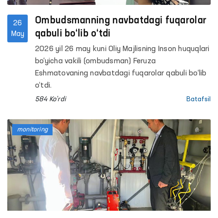
Ombudsmanning navbatdagi fuqarolar
26
qabuli bo‘lib o‘tdi
May
2026 yil 26 may kuni Oliy Majlisning Inson huquqlari
bo‘yicha vakili (ombudsman) Feruza
Eshmatovaning navbatdagi fuqarolar qabuli bo‘lib
o‘tdi.
584 Ko'rdi
Batafsil
monitoring