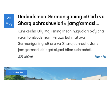
Ombudsman Germaniyaning «G‘arb va
28
Sharq uchrashuvlari» jamg‘armasi
May
delegatsiyasi bilan hamkorlik
Kuni kecha Oliy Majlisning Inson huquqlari bo‘yicha
istiqbollarini muhokama qildi
vakili (ombudsman) Feruza Eshmatova
Germaniyaning «G‘arb va Sharq uchrashuvlari»
jamg‘armasi delegatsiyasi bilan uchrashdi.
371 Ko'rdi
Batafsil
monitoring