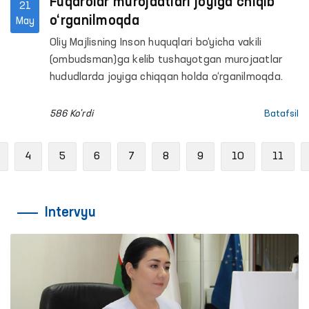
Fuqarolar murojaatlari joyiga chiqib
21
o‘rganilmoqda
May
Oliy Majlisning Inson huquqlari bo‘yicha vakili
(ombudsman)ga kelib tushayotgan murojaatlar
hududlarda joyiga chiqqan holda o‘rganilmoqda.
586 Ko'rdi
Batafsil
Previous
4
5
6
7
8
9
10
11
Intervyu