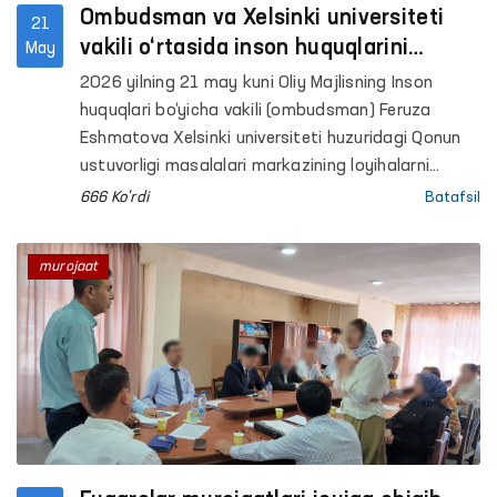
Ombudsman va Xelsinki universiteti
21
vakili o‘rtasida inson huquqlarini
May
himoya qilish sohasidagi hamkorlik
2026 yilning 21 may kuni Oliy Majlisning Inson
masalalari muhokama qilindi
huquqlari bo‘yicha vakili (ombudsman) Feruza
Eshmatova Xelsinki universiteti huzuridagi Qonun
ustuvorligi masalalari markazining loyihalarni
rejalashtirish bo‘yicha mutaxassisi Iida
666 Ko'rdi
Batafsil
Kalmanlexto bilan uchrashdi.
murojaat