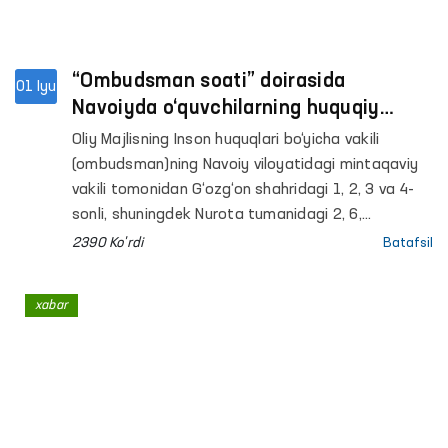
“Ombudsman soati” doirasida
01 Iyu
Navoiyda o‘quvchilarning huquqiy
xabardorligi oshirilmoqda
Oliy Majlisning Inson huquqlari bo‘yicha vakili
(ombudsman)ning Navoiy viloyatidagi mintaqaviy
vakili tomonidan G‘ozg‘on shahridagi 1, 2, 3 va 4-
sonli, shuningdek Nurota tumanidagi 2, 6,
27 va 34-sonli umumiy o‘rta taʼlim
2390 Ko'rdi
Batafsil
maktablarida interaktiv mashg‘ulotlar tashkil
etildi. Ularda jami 280 nafardan ortiq o‘quvchi
xabar
ishtirok etdi.