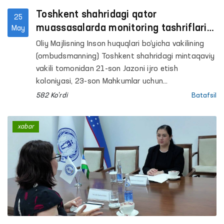
Toshkent shahridagi qator
25
muassasalarda monitoring tashriflari
May
amalga oshirildi
Oliy Majlisning Inson huquqlari bo‘yicha vakilining
(ombudsmanning) Toshkent shahridagi mintaqaviy
vakili tomonidan 21-son Jazoni ijro etish
koloniyasi, 23-son Mahkumlar uchun
ixtisoslashgan kasalxona, 51-son Manzil-koloniya
582 Ko'rdi
Batafsil
va uning ishlab chiqarish obyektlari, 1- va 2-sonli
“Muruvvat” nogironligi bo‘lgan bolalar uchun
xabar
internat uylari, Toshkent shahar majburiy davolash
narkologiya shifoxonasi, Respublika kuzatuv
kuchaytirilgan ruhiy kasalliklar va Ruhiy kasalliklar
klinik shifoxonalariga monitoring tashriflari
amalga oshirildi.