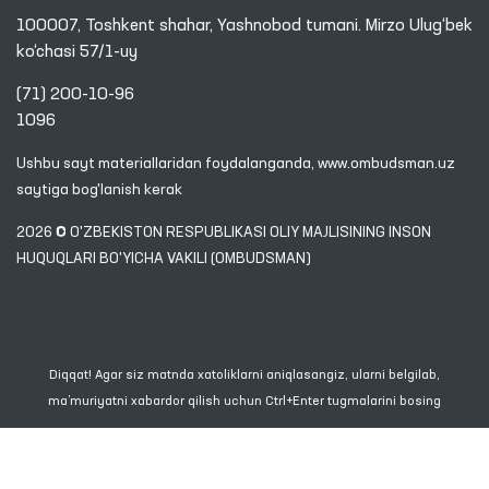
100007, Toshkent shahar, Yashnobod tumani. Mirzo Ulug‘bek
ko‘chasi 57/1-uy
(71) 200-10-96
1096
Ushbu sayt materiallaridan foydalanganda,
www.ombudsman.uz
saytiga bog'lanish kerak
2026 © O'ZBEKISTON RESPUBLIKASI OLIY MAJLISINING INSON
HUQUQLARI BO'YICHA VAKILI (OMBUDSMAN)
Diqqat! Agar siz matnda xatoliklarni aniqlasangiz, ularni belgilab,
ma’muriyatni xabardor qilish uchun Ctrl+Enter tugmalarini bosing