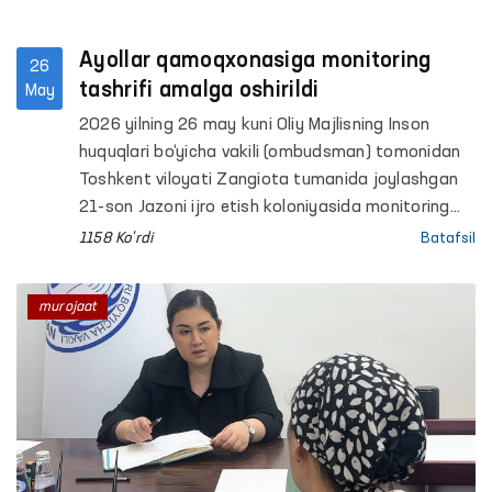
Ayollar qamoqxonasiga monitoring
26
tashrifi amalga oshirildi
May
2026 yilning 26 may kuni Oliy Majlisning Inson
huquqlari bo‘yicha vakili (ombudsman) tomonidan
Toshkent viloyati Zangiota tumanida joylashgan
21-son Jazoni ijro etish koloniyasida monitoring
tashrifi o‘tkazildi.
1158 Ko'rdi
Batafsil
murojaat