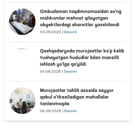
Ombudsman taqdimnomasidan so‘ng
mahkumlar mehnat qilayotgan
obyektlardagi sharoitlar yaxshilandi
03.08.2026
|
Davomi
Qashqadaryoda murojaatlar ko‘p kelib
tushayotgan hududlar bilan manzilli
ishlash yo‘lga qo‘yildi
04.08.2026
|
Davomi
Murojaatlar tahlili asosida sayyor
qabul o‘tkaziladigan mahallalar
tanlanmoqda
06.08.2026
|
Davomi