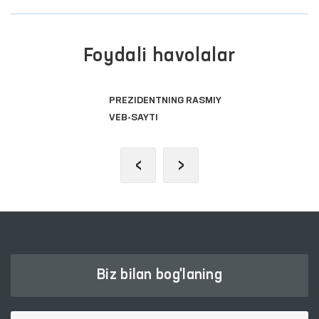
Foydali havolalar
PREZIDENTNING RASMIY
O
VEB-SAYTI
P
‹
›
Biz bilan bog'laning