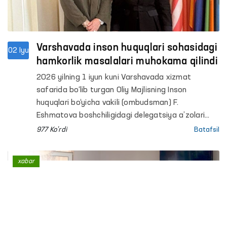
Varshavada inson huquqlari sohasidagi
02 Iyu
hamkorlik masalalari muhokama qilindi
2026 yilning 1 iyun kuni Varshavada xizmat
safarida bo‘lib turgan Oliy Majlisning Inson
huquqlari bo‘yicha vakili (ombudsman) F.
Eshmatova boshchiligidagi delegatsiya a’zolari
Yevropada xavfsizlik va hamkorlik tashkilotining
977 Ko'rdi
Batafsil
(YEXHT) Demokratik institutlar va inson huquqlari
bo‘yicha byurosi (DIIHB) direktori Mariya Telalian
xabar
bilan uchrashishdi.