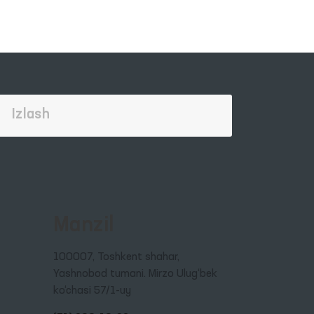
Manzil
100007, Toshkent shahar,
Yashnobod tumani. Mirzo Ulug‘bek
ko‘chasi 57/1-uy