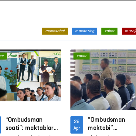
munosabat
monitoring
xabar
muroj
bar
xabar
“Ombudsman
“Ombudsman
28
soati”: maktablarda
maktabi”
Apr