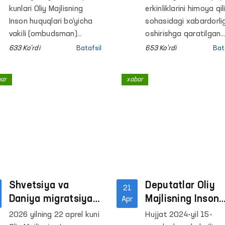
Respublikasidagi
yuborilgan
kunlari Oliy Majlisning
erkinliklarini himoya qil
qator yopiq
murojaatlarda
Inson huquqlari bo‘yicha
sohasidagi xabardorlig
muassasalarga
vakili (ombudsman)
qanday masalala
oshirishga qaratilgan
hamda Ombudsman
navbatdagi “Ombuds
monitoring
ko‘tarilgan?
633 Ko'rdi
Batafsil
653 Ko'rdi
Bat
huzuridagi qiynoq
maktabi” platformasi
tashriflari amalga
holatlarini aniqlash va
doirasidagi tadbir
oshirildi
bar
xabar
ularning oldini olish
Qoraqalpog‘iston
bo‘yicha jamoatchilik
Respublikasida tashki
guruhlari tomonidan
etilmoqda.
Qoraqalpog‘iston
Respublikasidagi qator
harakatlanish erkinligi
cheklangan shaxslar
saqlanadigan yopiq
muassasalarga
Shvetsiya va
Deputatlar Oliy
21
monitoring tashriflari
Daniya migratsiya
Majlisning Inson
Apr
amalga oshirildi.
idoralari vakillari
huquqlari bo‘yich
2026 yilning 22 aprel kuni
Hujjat 2024-yil 15-
Jarayonlarda ommaviy