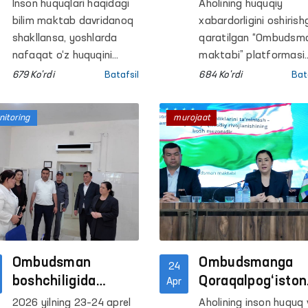
huquq va
platformasi
Inson huquqlari haqidagi
Aholining huquqiy
masʼuliyat haqida
harakatlanish
bilim maktab davridanoq
xabardorligini oshirish
ochiq muloqotlar
erkinligi cheklan
shakllansa, yoshlarda
qaratilgan “Ombudsm
o‘tkazilmoqda
nafaqat o‘z huquqini
shaxslar
maktabi” platformasi
bilish, balki boshqalar
endilikda harakatlanis
saqlanadigan yop
679 Ko'rdi
Batafsil
684 Ko'rdi
Bat
huquqini hurmat qilish
erkinligi cheklangan
muassasalarda
madaniyati ham
shaxslar saqlanadiga
o‘tkazilmoqda
itoring
murojaat
mustahkamlanadi. Shu
yopiq muassasalarda
maqsadda respublika
ham tashkil etilmoqda
bo‘ylab umumtaʼlim
maktablari o‘quvchilari
uchun “Ombudsman
soati” darslari tashkil
etilmoqda.
Ombudsman
Ombudsmanga
24
boshchiligida
Qoraqalpog‘iston
Apr
Qoraqalpog‘iston
Respublikasidan
2026 yilning 23–24 aprel
Aholining inson huquq 