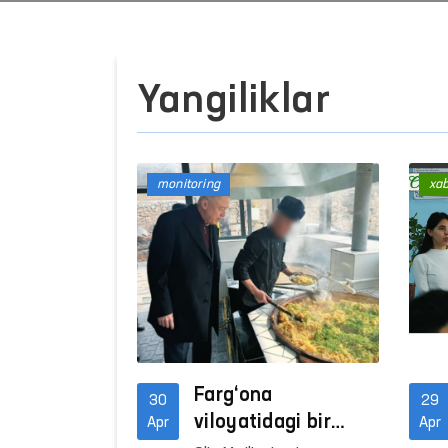
Yangiliklar
monitoring
xa
Farg‘ona
30
29
viloyatidagi bir
Apr
Apr