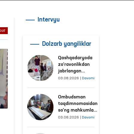
Intervyu
aat
Dolzarb yangiliklar
Qashqadaryoda
zo‘ravonlikdan
jabrlangan
ayolning holati
03.08.2026
|
Davomi
Ombudsman
tomonidan
Ombudsman
o‘rganildi
taqdimnomasidan
so‘ng mahkumlar
mehnat
03.08.2026
|
Davomi
qilayotgan
obyektlardagi