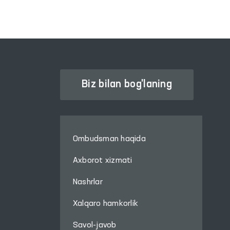
tashriflari amalga
oshirildi.
Biz bilan bog'laning
Ombudsman haqida
Axborot xizmati
Nashrlar
Xalqaro hamkorlik
Savol-javob