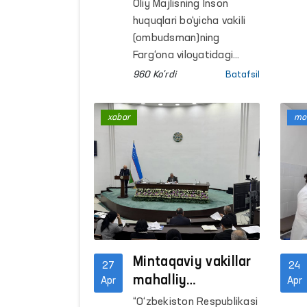
qator yopiq
Oliy Majlisning Inson
muassasalarda
huquqlari bo‘yicha vakili
o‘tkazilgan
(ombudsman)ning
monitoring
Farg‘ona viloyatidagi
mintaqaviy vakili
tashriflarida qator
960 Ko'rdi
Batafsil
tomonidan Farg‘ona
kamchiliklar
viloyati IIB Voyaga
aniqlandi —
xabar
mon
yetmaganlarga ijtimoiy-
Ombudsman
huquqiy yordam
ko‘rsatish, shuningdek
Muayyan yashash joyiga
ega bo‘lmagan shaxslarni
reabilitatsiya qilish
markazlari (viloyat IIB
REM) hamda Maʼmuriy
qamoqqa olingan
Mintaqaviy vakillar
27
24
shaxslarni qabul qilish va
mahalliy
Apr
Apr
saqlash uchun
Kengashlarga inson
“O‘zbekiston Respublikasi