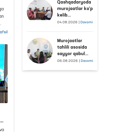
Qashqadaryoda
sharoitlar
murojaatlar ko‘p
ga
yaxshilandi
kelib
gan
an
tushayotgan
04.08.2026
|
Davomi
hududlar bilan
h
iq
afsil
manzilli ishlash
Murojaatlar
yo‘lga qo‘yildi
n
tahlili asosida
sayyor qabul
o‘tkaziladigan
.
06.08.2026
|
Davomi
mahallalar
tanlanmoqda
va