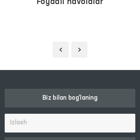
Foydali havolalar
OLIY MAJLIS QONUNCHILIK
PALATASI
‹
›
Biz bilan bog'laning