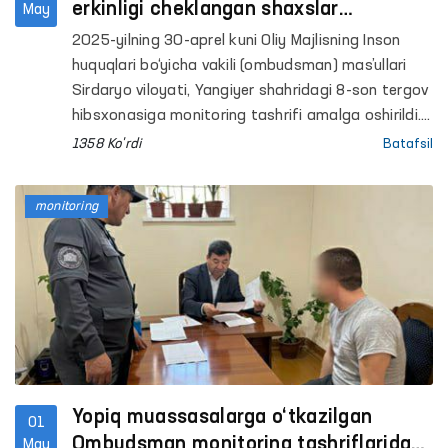
erkinligi cheklangan shaxslar
May
saqlanadigan yopiq muassasalardagi
2025-yilning 30-aprel kuni Oliy Majlisning Inson
sharoitlar o‘rganildi
huquqlari bo‘yicha vakili (ombudsman) mas’ullari
Sirdaryo viloyati, Yangiyer shahridagi 8-son tergov
hibsxonasiga monitoring tashrifi amalga oshirildi.
Tashrif davomida mahkum va mahbuslarga
1358 Ko'rdi
Batafsil
yaratilgan sharoitlar, jumladan, oshxona, oziq-
ovqat mahsulotlarini saqlash va tibbiy xizmatdan
monitoring
foydalanish holatlari hamda xo‘jalik ishlariga jalb
etilgan mahkumlarning mehnat sharoitlari
o‘rganildi.
Yopiq muassasalarga o‘tkazilgan
01
Ombudsman monitoring tashriflarida
May