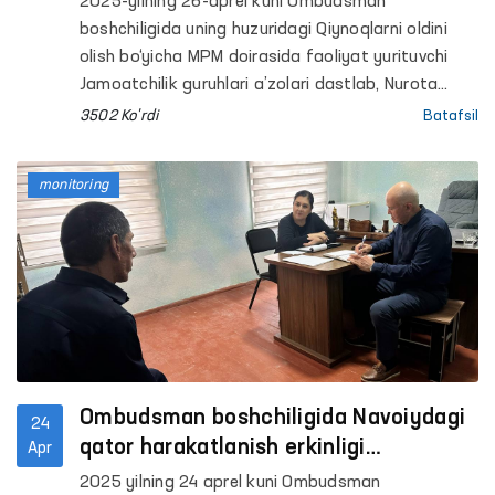
2025-yilning 26-aprel kuni Ombudsman
boshchiligida uning huzuridagi Qiynoqlarni oldini
olish bo‘yicha MPM doirasida faoliyat yurituvchi
Jamoatchilik guruhlari a’zolari dastlab, Nurota
“Muruvvat” nogironligi bo‘lgan shaxslar uchun
3502 Ko'rdi
Batafsil
erkaklar internat uyiga monitoring tashrifini
amalga oshirishdi. Unda shuningdek, Oliy Majlis
monitoring
Senati a’zosi, tuman va viloyat kengashi
deputatlari va OAV vakillari ham ishtirok etishdi.
Ombudsman boshchiligida Navoiydagi
24
qator harakatlanish erkinligi
Apr
cheklangan shaxslar saqlanadigan
2025 yilning 24 aprel kuni Ombudsman