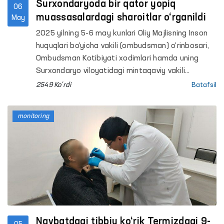
Surxondaryoda bir qator yopiq
06
muassasalardagi sharoitlar o‘rganildi
May
2025 yilning 5-6 may kunlari Oliy Majlisning Inson
huquqlari bo‘yicha vakili (ombudsman) o‘rinbosari,
Ombudsman Kotibiyati xodimlari hamda uning
Surxondaryo viloyatidagi mintaqaviy vakili
tomonidan Surxondaryo viloyatidagi bir qator
2549 Ko'rdi
Batafsil
penitensiar muassasalariga monitoring tashriflari
amalga oshirildi.
monitoring
Navbatdagi tibbiy ko‘rik Termizdagi 9-