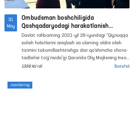
Ombudsman boshchiligida
31
Qashqadaryodagi harakatlanish
May
erkinligi cheklangan yopiq
Davlat rahbarining 2021-yil 26-iyundagi “Qiynoqqa
muassasalardagi sharoitlar o‘rganildi
solish holatlarini aniqlash va ularning oldini olish
tizimini takomillashtirishga doir qo‘shimcha chora-
tadbirlar to‘g‘risida”gi Qarorida Oliy Majlisning Inson
huquqlari bo‘yicha vakili (ombudsman)
1336 Ko'rdi
Batafsil
qiynoqlarning oldini olish maqsadida Jamoatchilik
vakillari bilan birgalikda harakatlanish erkinligi
monitoring
cheklangan shaxslar saqlanadigan joylarga
monitoring tashriflari tizimini yo‘lga qo‘yish
belgilangan.