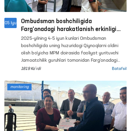
Ombudsman boshchiligida
05 Iyu
Farg‘onadagi harakatlanish erkinligi
cheklangan shaxslar saqlanadigan
2025-yilning 4-5 iyun kunlari Ombudsman
yopiq muassasalardagi sharoitlar
boshchiligida uning huzuridagi Qiynoqlarni oldini
o‘rganildi
olish bo‘yicha MPM doirasida faoliyat yurituvchi
Jamoatchilik guruhlari tomonidan Farg‘onadagi
qator penitensiar muassasalarga monitoring
1819 Ko'rdi
Batafsil
tashriflari amalga oshirildi.
monitoring