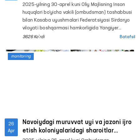
o‘rganildi
2025-yilning 30-aprel kuni Oliy Majlisning Inson
huquqlari bo‘yicha vakili (ombudsman) tashabbusi
bilan Kasaba uyushmalari Federatsiyasi Sirdaryo
viloyati boshqarmasi hamkorligida Yangiyer
shahridagi “Muruvvat” nogironligi bo‘lgan ayollar
3626 Ko'rdi
Batafsil
uchun internat uyiga monitoring tashrifi amalga
oshirildi. Ushbu tashrifdan ko‘zlangan asosiy
monitoring
maqsad ushbu muassasada yashayotgan
ayollarga yaratilgan sharoitlar bilan tanishish bilan
birga ularni holidan xabar olish, ko‘nglini ko‘tarish,
doim davlat himoyasi va eʼtiborida ekanliklarini his
qilishiga hissa qo‘shishdan iborat.
Navoiydagi muruvvat uyi va jazoni ijro
26
etish koloniyalaridagi sharoitlar
Apr
o‘rganildi