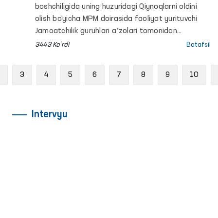
yopiq muassasalardagi sharoitlar
boshchiligida uning huzuridagi Qiynoqlarni oldini
o‘rganildi
olish bo‘yicha MPM doirasida faoliyat yurituvchi
Jamoatchilik guruhlari aʼzolari tomonidan
Navoiydagi qator penitensiar muassasalarga
3443 Ko'rdi
Batafsil
monitoring tashriflari amalga oshirildi.
Jarayonlarda OAV vakillari ham ishtirok etishdi.
Previous
3
4
5
6
7
8
9
10
Intervyu