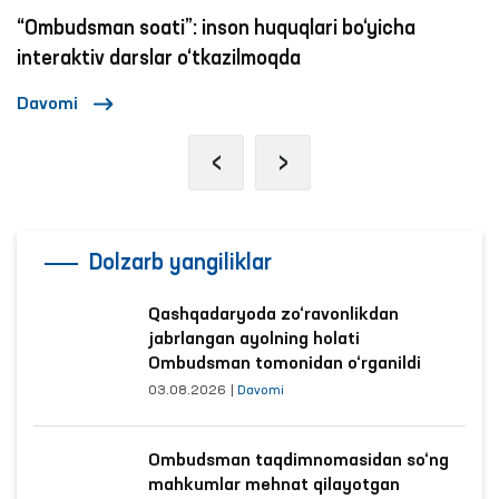
“Ombudsman soati”: inson huquqlari bo‘yicha
interaktiv darslar o‘tkazilmoqda
Davomi
‹
›
Dolzarb yangiliklar
Qashqadaryoda zo‘ravonlikdan
jabrlangan ayolning holati
Ombudsman tomonidan o‘rganildi
03.08.2026
|
Davomi
Ombudsman taqdimnomasidan so‘ng
mahkumlar mehnat qilayotgan