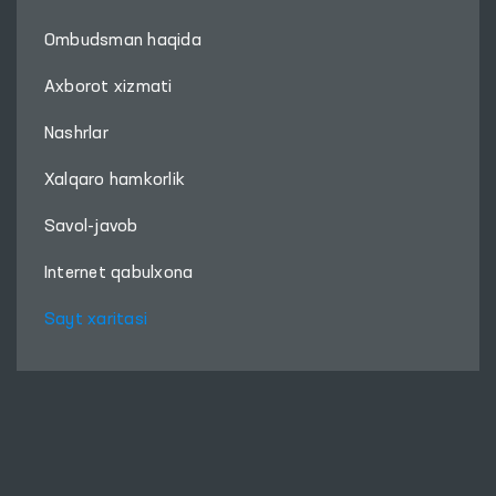
Ombudsman haqida
Axborot xizmati
Nashrlar
Xalqaro hamkorlik
Savol-javob
Internet qabulxona
Sayt xaritasi