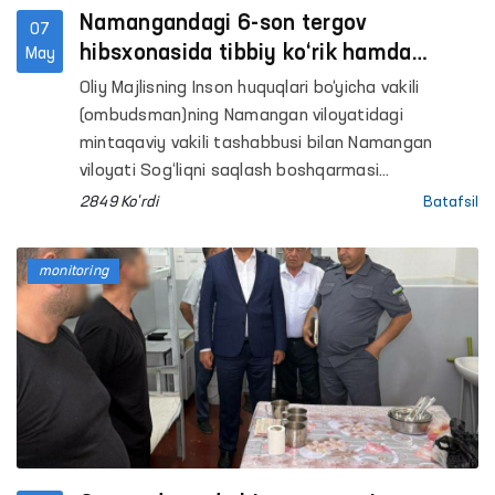
Namangandagi 6-son tergov
07
hibsxonasida tibbiy ko‘rik hamda
May
sayyor qabul tashkil etildi
Oliy Majlisning Inson huquqlari bo‘yicha vakili
(ombudsman)ning Namangan viloyatidagi
mintaqaviy vakili tashabbusi bilan Namangan
viloyati Sog‘liqni saqlash boshqarmasi
hamkorligida Uychi tumanidagi 6-son tergov
2849 Ko'rdi
Batafsil
hibsxonasida saqlanayotgan shaxslar uchun
chuqurlashtirilgan tibbiy ko‘rik o‘tkazildi.
monitoring