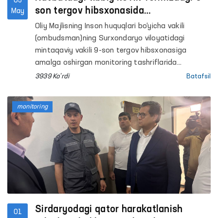
05
son tergov hibsxonasida
May
saqlanayotgan shaxslar uchun tashkil
Oliy Majlisning Inson huquqlari bo‘yicha vakili
etildi
(ombudsman)ning Surxondaryo viloyatidagi
mintaqaviy vakili 9-son tergov hibsxonasiga
amalga oshirgan monitoring tashriflarida
mahbuslardan sog‘ligi yuzasidan murojaatlar kelib
3939 Ko'rdi
Batafsil
tushgan edi.
monitoring
Sirdaryodagi qator harakatlanish
01