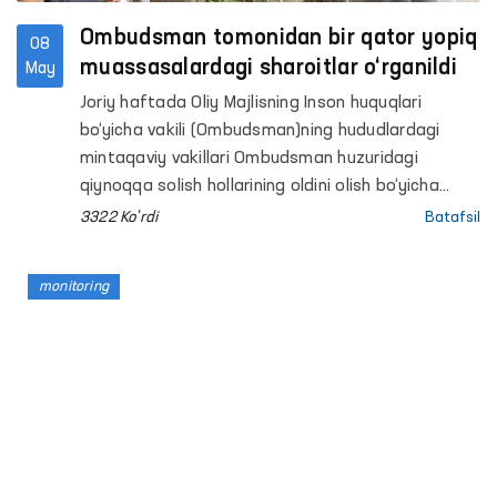
Ombudsman tomonidan bir qator yopiq
08
muassasalardagi sharoitlar o‘rganildi
May
Joriy haftada Oliy Majlisning Inson huquqlari
bo‘yicha vakili (Ombudsman)ning hududlardagi
mintaqaviy vakillari Ombudsman huzuridagi
qiynoqqa solish hollarining oldini olish bo‘yicha
Jamoatchilik guruhlari bilan Buxoro, Samarqand,
3322 Ko'rdi
Batafsil
Surxondaryo, Andijon, Xorazm viloyatlari va
Toshkent shahrida joylashgan bir qator
monitoring
harakatlanish erkinligi cheklangan shaxslar
saqlanadigan yopiq muassasalarga monitoring
tashriflarini amalga oshirishdi.