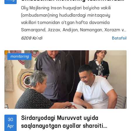
qanday kamchiliklar aniqlandi?
Oliy Majlisning Inson huquqlari bo‘yicha vakili
(ombudsman)ning hududlardagi mintaqaviy
vakillari tomonidan o‘tgan hafta davomida
Samarqand, Jizzax, Andijon, Namangan, Xorazm va
Toshkent viloyatlari hamda Toshkent shahrida
6208 Ko'rdi
Batafsil
joylashgan majburiy davolash hamda qator
penetensiar muassasalarga monitoring tashriflari
monitoring
amalga oshirildi.
Sirdaryodagi Muruvvat uyida
30
saqlanayotgan ayollar sharoiti
Apr