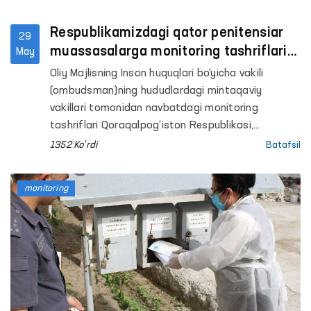
Respublikamizdagi qator penitensiar
29
muassasalarga monitoring tashriflari
May
davom etmoqda
Oliy Majlisning Inson huquqlari bo‘yicha vakili
(ombudsman)ning hududlardagi mintaqaviy
vakillari tomonidan navbatdagi monitoring
tashriflari Qoraqalpog‘iston Respublikasi,
Samarqand, Sirdaryo, Xorazm va Buxoro
1352 Ko'rdi
Batafsil
viloyatlarida joylashgan internat uylari hamda bir
qator penitensiar muassasalarida o‘tkazildi.
monitoring