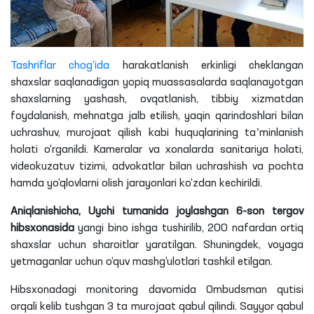
Tashriflar chog‘ida
harakatlanish erkinligi cheklangan
shaxslar saqlanadigan yopiq muassasalarda saqlanayotgan
shaxslarning yashash, ovqatlanish, tibbiy xizmatdan
foydalanish, mehnatga jalb etilish, yaqin qarindoshlari bilan
uchrashuv, murojaat qilish kabi huquqlarining taʼminlanish
holati o‘rganildi. Kameralar va xonalarda sanitariya holati,
videokuzatuv tizimi, advokatlar bilan uchrashish va pochta
hamda yo‘qlovlarni olish jarayonlari ko‘zdan kechirildi.
Aniqlanishicha
, Uychi tumanida joylashgan 6-son tergov
hibsxonasida
yangi bino ishga tushirilib, 200 nafardan ortiq
shaxslar uchun sharoitlar yaratilgan. Shuningdek,
voyaga
yetmaganlar uchun o‘quv mashg‘ulotlari tashkil etilgan.
Hibsxonadagi monitoring davomida Ombudsman qutisi
orqali kelib tushgan 3
ta
murojaat qabul qilindi. Sayyor qabul