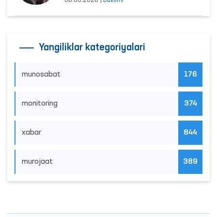
06.08.2026
|
Davomi
Yangiliklar kategoriyalari
munosabat
176
monitoring
374
xabar
844
murojaat
389