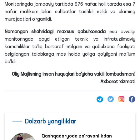
Monitoringda jamoaviy tartibda 876 nafar, holi tarzda esa 7
nafar mahkum bilan suhbatlar tashkil etildi va ularning
murojaatlari o‘rganildi.
Namangan
shahridagi
maxsus qabulxonada
esa avvalgi
monitoringda qayd etilgan texnik va infratuzilmaviy
kamchiliklar to‘liq bartaraf etilgani va qabulxona faoliyati
belgilangan talablarga mos holda yo‘lga qo‘yilgani maʼlum
bo‘ldi.
Oliy Majlisning Inson huquqlari bo‘yicha vakili (ombudsman)
Axborot xizmati
Dolzarb yangiliklar
Qashqadaryoda zo‘ravonlikdan