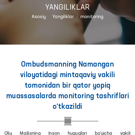
YANGILIKLAR
Asosiy
Yangiliklar
monitoring
Ombudsmanning Namangan
viloyatidagi mintaqaviy vakili
tomonidan bir qator yopiq
muassasalarda monitoring tashriflari
o‘tkazildi
Oliy Majlisning Inson huquqlari bo‘yicha vakili