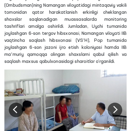
(Ombudsman)ning Namangan viloyatidagi mintaqaviy vakili
tomonidan qator harakatlanish erkinligi cheklangan
shaxslar saqlanadigan muassasalarda monitoring
tashriflari amalga oshirildi. Jumladan, Uychi tumanida
joylashgan 6-son tergov hibsxonasi, Namangan viloyati IIB
vaqtincha saqlash hibsxonasi (VSʼH), Pop tumanida
joylashgan 6-son jazoni ijro etish koloniyasi hamda IIB
maʼmuriy qamoqqa olingan shaxslarni qabul qilish va
saqlash maxsus qabulxonasidagi sharoitlar o‘rganildi.