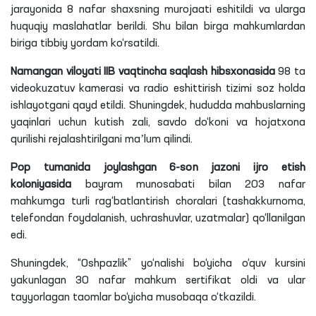
jarayonida 8 nafar shaxsning murojaati eshitildi va ularga
huquqiy maslahatlar berildi. Shu bilan birga mahkumlardan
biriga tibbiy yordam ko‘rsatildi.
Namangan viloyati IIB vaqtincha saqlash hibsxonasida
98
ta
videokuzatuv kamerasi va radio eshittirish tizimi soz holda
ishlayotgani
qayd etildi. Shuningdek, hududda mahbuslarning
yaqinlari uchun kutish zali, savdo do‘koni va hojatxona
qurilishi rejalashtirilgani maʼlum qilindi.
Pop tumanida joylashgan 6-son jazoni ijro etish
koloniyasida
bayram munosabati bilan 203 nafar
mahkumga turli rag‘batlantirish choralari (tashakkurnoma,
telefondan foydalanish, uchrashuvlar, uzatmalar) qo‘llanilgan
edi.
Shuningdek, “Oshpazlik” yo‘nalishi bo‘yicha o‘quv kursini
yakunlagan 30 nafar mahkum sertifikat oldi va ular
tayyorlagan taomlar bo‘yicha musobaqa o‘tkazildi.