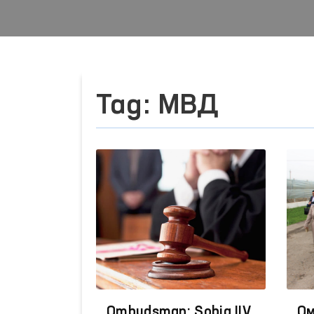
Tag: МВД
Ombudsman: Sobiq IIV
Ом