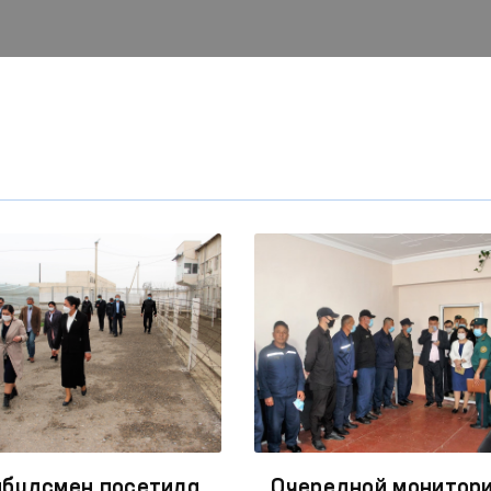
будсмен посетила
Очередной монитор