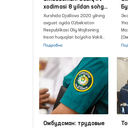
xodimasi 8 yildan so`ng
Бу
lavozimiga tiklandi
чт
Xurshida Djalilova 2020 yilning
Экс
со
avgust oyida O`zbekiston
Уп
че
Respublikasi Oliy Majlisining
Ма
Inson huquqlari bo`yicha Vakili
(О
(ombudsman)ga murojaat qilib,
Бу
Подробно
По
nohaq ishdan bo`shatilganini
ма
bildirgan edi.
из
по
Уп
че
Пр
та
пра
Сл
со
Омбудсман: трудовые
пр
To