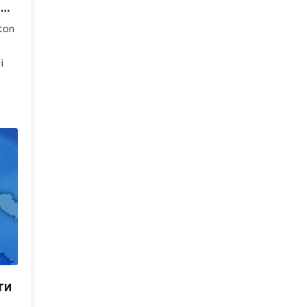
iy
i
yil
,
dagi
iy
i
ти
лий