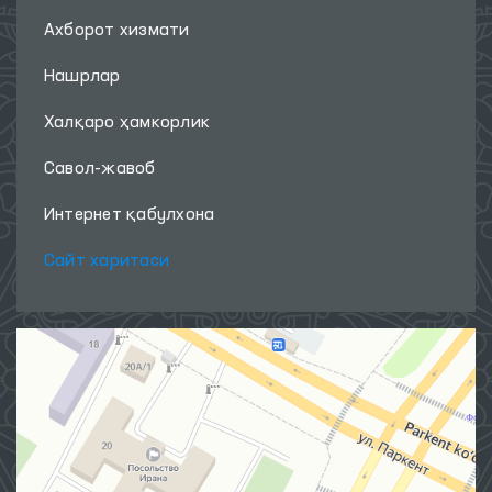
Ахборот хизмати
Нашрлар
Халқаро ҳамкорлик
Савол-жавоб
Интернет қабулхона
Сайт харитаси