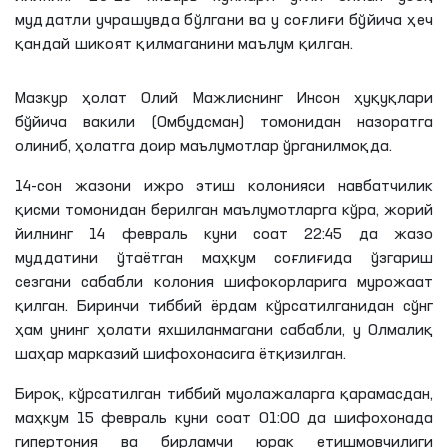
муддатли учрашувда бўлгани ва у соғлиғи бўйича ҳеч
қандай шикоят қилмаганини маълум қилган.
Мазкур ҳолат Олий Мажлиснинг Инсон ҳуқуқлари
бўйича вакили (Омбудсман) томонидан назоратга
олиниб, ҳолатга доир маълумотлар ўрганилмоқда.
14-сон жазони ижро этиш колонияси навбатчилик
қисми томонидан берилган маълумотларга кўра, жорий
йилнинг 14 февраль куни соат 22:45
да
жазо
муддатини ўтаётган маҳкум соғлиғида ўзгариш
сезгани сабабли колония шифокорларига мурожаат
қилган. Биринчи тиббий ёрдам кўрсатилганидан сўнг
ҳам унинг ҳолати яхшиланмагани сабабли, у Олмалиқ
шаҳар марказий шифохонасига ётқизилган.
Бироқ, кўрсатилган тиббий муолажаларга қарамасдан,
маҳкум 15 февраль куни соат 01:00
да
шифохонада
гипертония ва бирламчи юрак етишмовчилиги