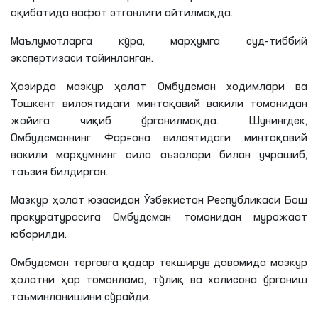
оқибатида вафот этганлиги айтилмоқда.
Маълумотларга кўра, марҳумга суд-тиббий
экспертизаси тайинланган.
Ҳозирда мазкур ҳолат Омбудсман ходимлари ва
Тошкент вилоятидаги минтақавий вакили томонидан
жойига чиқиб ўрганилмоқда. Шунингдек,
Омбудсманнинг Фарғона вилоятидаги минтақавий
вакили марҳумнинг оила аъзолари билан учрашиб,
таъзия билдирган.
Мазкур ҳолат юзасидан Ўзбекистон Республикаси Бош
прокуратурасига Омбудсман томонидан мурожаат
юборилди.
Омбудсман терговга қадар текширув давомида мазкур
ҳолатни ҳар томонлама, тўлиқ ва холисона ўрганиш
таъминланишини сўрайди.