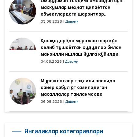
Омбудсман тақдимномасидан сўнг
маҳкумлар меҳнат қилаётган
объектлардаги шароитлар
яхшиланди
03.08.2026
|
Давоми
Қашқадарёда мурожаатлар кўп
келиб тушаётган ҳудудлар билан
манзилли ишлаш йўлга қўйилди
04.08.2026
|
Давоми
Мурожаатлар таҳлили асосида
сайёр қабул ўтказиладиган
маҳаллалар танланмоқда
06.08.2026
|
Давоми
Янгиликлар категориялари