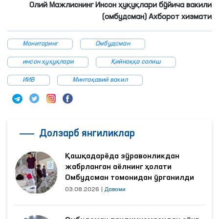
Олий Мажлиснинг Инсон ҳуқуқлари бўйича вакили
(омбудсман) Ахборот хизмати
Мониторинг
Омбудсман
инсон ҳуқуқлари
Қийноққа солиш
ИИВ
Минтақавий вакил
Долзарб янгиликлар
Қашқадарёда зўравонликдан
жабрланган аёлнинг ҳолати
Омбудсман томонидан ўрганилди
03.08.2026
|
Давоми