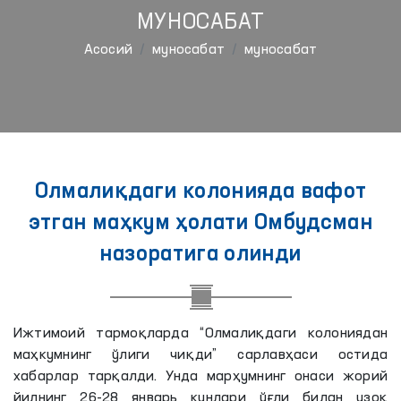
МУНОСАБАТ
Aсосий
муносабат
муносабат
Олмалиқдаги колонияда вафот
этган маҳкум ҳолати Омбудсман
назоратига олинди
Ижтимоий тармоқларда “Олмалиқдаги колониядан
маҳкумнинг ўлиги чиқди” сарлавҳаси остида
хабарлар тарқалди. Унда марҳумнинг онаси жорий
йилнинг 26-28 январь кунлари ўғли билан узоқ