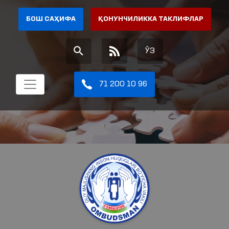
БОШ САҲИФА
ҚОНУНЧИЛИККА ТАКЛИФЛАР
ЎЗ
71 200 10 96