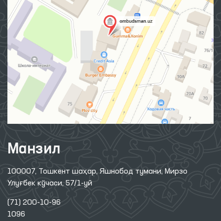
Манзил
100007, Тошкент шаҳар, Яшнобод тумани, Мирзо
Улуғбек кўчаси, 57/1-уй
(71) 200-10-96
1096