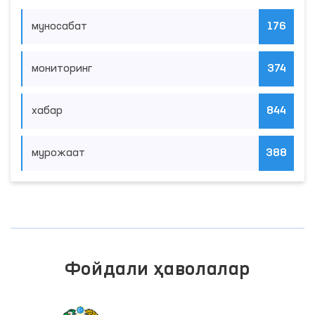
муносабат
176
мониторинг
374
хабар
844
мурожаат
388
Фойдали ҳаволалар