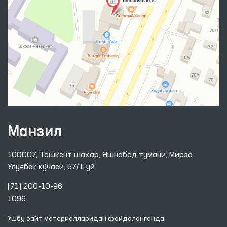
Манзил
100007, Тошкент шаҳар, Яшнобод тумани, Мирзо
Улуғбек кўчаси, 57/1-уй
(71) 200-10-96
1096
Ушбу сайт материалларидан фойдаланганда,