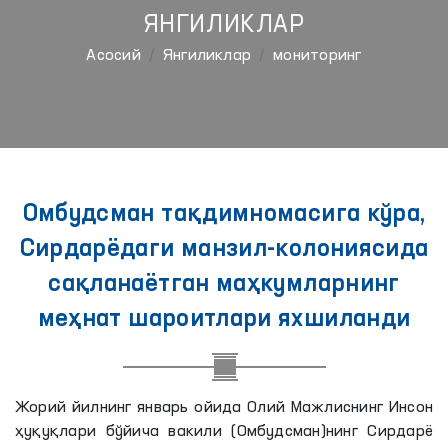
ЯНГИЛИКЛАР
Aсосий
Янгиликлар
мониторинг
Омбудсман тақдимномасига кўра,
Сирдарёдаги манзил-колониясида
сақланаётган маҳкумларнинг
меҳнат шароитлари яхшиланди
Жорий йилнинг январь ойида Олий Мажлиснинг Инсон
ҳуқуқлари бўйича вакили (Омбудсман)нинг Сирдарё