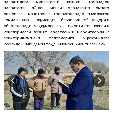
вилоятидаги минтақавий вакили томонидан
вилоятдаги 40-сон манзил-колониясига амалга
оширилган мониторинг ташрифларида аниқланган
камчиликлар , жумладан, баъзи ишлаб чиқариш
объектларида маҳкумлар учун ажратилган ювиниш
хоналаридаги вазият, овқатланиш шароитларининг
санитария-гигиена талабларига мувофиқлиги
юзасидан Омбудсман тақдимномаси киритилган эди.