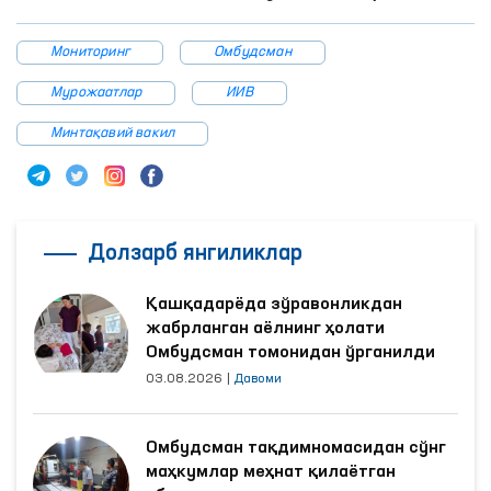
Мониторинг
Омбудсман
Мурожаатлар
ИИВ
Минтақавий вакил
Долзарб янгиликлар
Қашқадарёда зўравонликдан
жабрланган аёлнинг ҳолати
Омбудсман томонидан ўрганилди
03.08.2026
|
Давоми
Омбудсман тақдимномасидан сўнг
маҳкумлар меҳнат қилаётган