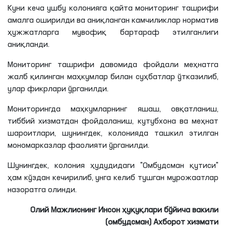
Куни кеча ушбу колонияга қайта мониторинг ташрифи
амалга оширилди ва аниқланган камчиликлар норматив
ҳужжатларга мувофиқ бартараф этилганлиги
аниқланди.
Мониторинг ташрифи давомида фойдали меҳнатга
жалб қилинган маҳкумлар билан суҳбатлар ўтказилиб,
улар фикрлари ўрганилди.
Мониторингда маҳкумларнинг яшаш, овқатланиш,
тиббий хизматдан фойдаланиш, кутубхона ва меҳнат
шароитлари, шунингдек, колонияда ташкил этилган
мономарказлар фаолияти ўрганилди.
Шунингдек, колония ҳудудидаги "Омбудсман қутиси"
ҳам кўздан кечирилиб, унга келиб тушган мурожаатлар
назоратга олинди.
Олий Мажлиснинг Инсон ҳуқуқлари бўйича вакили
(омбудсман) Ахборот хизмати