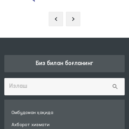
‹
›
Биз билан боғланинг
Омбудсман ҳақида
Ахборот хизмати