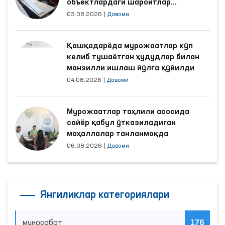
объектлардаги шароитлар
яхшиланди
03.08.2026
|
Давоми
Қашқадарёда мурожаатлар кўп
келиб тушаётган ҳудудлар билан
манзилли ишлаш йўлга қўйилди
04.08.2026
|
Давоми
Мурожаатлар таҳлили асосида
сайёр қабул ўтказиладиган
маҳаллалар танланмоқда
06.08.2026
|
Давоми
Янгиликлар категориялари
муносабат
176