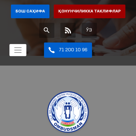
БОШ САҲИФА
ҚОНУНЧИЛИККА ТАКЛИФЛАР
ЎЗ
71 200 10 96