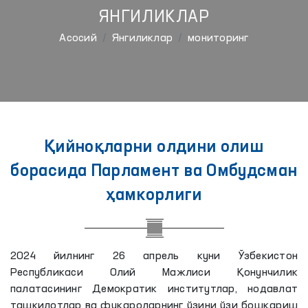
ЯНГИЛИКЛАР
Aсосий
Янгиликлар
мониторинг
Қийноқларни олдини олиш
борасида Парламент ва Омбудсман
ҳамкорлиги
2024 йилнинг 26 апрель куни Ўзбекистон
Республикаси Олий Мажлиси Қонунчилик
палатасининг Демократик институтлар, нодавлат
ташкилотлар ва фуқароларнинг ўзини ўзи бошқариш