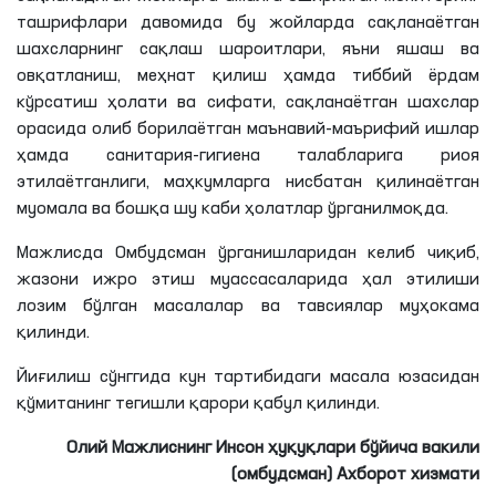
ташрифлари давомида бу жойларда сақланаётган
шахсларнинг сақлаш шароитлари, яъни яшаш ва
овқатланиш, меҳнат қилиш ҳамда тиббий ёрдам
кўрсатиш ҳолати ва сифати, сақланаётган шахслар
орасида олиб борилаётган маънавий-маърифий ишлар
ҳамда санитария-гигиена талабларига риоя
этилаётганлиги, маҳкумларга нисбатан қилинаётган
муомала ва бошқа шу каби ҳолатлар ўрганилмоқда.
Мажлисда Омбудсман ўрганишларидан келиб чиқиб,
жазони ижро этиш муассасаларида ҳал этилиши
лозим бўлган масалалар ва тавсиялар муҳокама
қилинди.
Йиғилиш сўнггида кун тартибидаги масала юзасидан
қўмитанинг тегишли қарори қабул қилинди.
Олий Мажлиснинг Инсон ҳуқуқлари бўйича вакили
(омбудсман) Ахборот хизмати