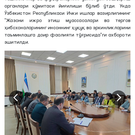
органлари қўмитаси йиғилиши бўлиб ўтди. Унда
Ўзбекистон Республикаси Ички ишлар вазирлигининг
"Жазони ижро этиш муассасалари ва тергов
ҳибсхоналарининг инсоннинг ҳуқуқ ва эркинликларини
таъминлашга доир фаолияти тўғрисида"ги ахбороти
эшитилди.