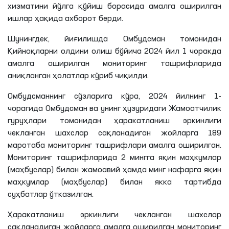
хизматини йўлга қўйиш борасида амалга оширилган
ишлар ҳақида ахборот берди.
Шунингдек, йиғилишда Омбудсман томонидан
Қийноқларни олдини олиш бўйича 2024 йил 1 чоракда
амалга оширилган мониторинг ташрифларида
аниқланган ҳолатлар кўриб чиқилди.
Омбудсманнинг сўзларига кўра, 2024 йилнинг 1-
чорагида Омбудсман ва унинг ҳузуридаги Жамоатчилик
гуруҳлари томонидан ҳаракатланиш эркинлиги
чекланган шахслар сақланадиган жойларга 189
маротаба мониторинг ташрифлари амалга оширилган.
Мониторинг ташрифларида 2 мингга яқин маҳкумлар
(маҳбуслар) билан жамоавий ҳамда минг нафарга яқин
маҳкумлар (маҳбуслар) билан якка тартибда
суҳбатлар ўтказилган.
Ҳаракатланиш эркинлиги чекланган шахслар
сақланадиган жойларга амалга оширилган мониторинг