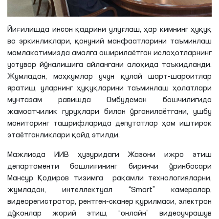
Йиғилишда инсон қадрини улуғлаш, ҳар кимнинг ҳуқуқ
ва эркинликлари, қонуний манфаатларини таъминлаш
мамлакатимизда амалга оширилаётган ислоҳотларнинг
устувор йўналишига айлангани алоҳида таъкидланди.
Жумладан, маҳкумлар учун қулай шарт-шароитлар
яратиш, уларнинг ҳуқуқларини таъминлаш ҳолатлари
мунтазам равишда Омбудсман бошчилигида
жамоатчилик гуруҳлари билан ўрганилаётгани, ушбу
мониторинг ташрифларида депутатлар ҳам иштирок
этаётганликлари қайд этилди.
Мажлисда ИИВ ҳузуридаги Жазони ижро этиш
департаменти бошлиғининг биринчи ўринбосари
Мансур Қодиров тизимга рақамли технологияларни,
жумладан, интеллектуал “Smart” камералар,
видеорегистратор, рентген-сканер қурилмаси, электрон
дўконлар жорий этиш, “онлайн” видеоучрашув