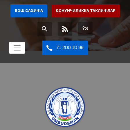
БОШ САҲИФА
ҚОНУНЧИЛИККА ТАКЛИФЛАР
ЎЗ
71 200 10 96