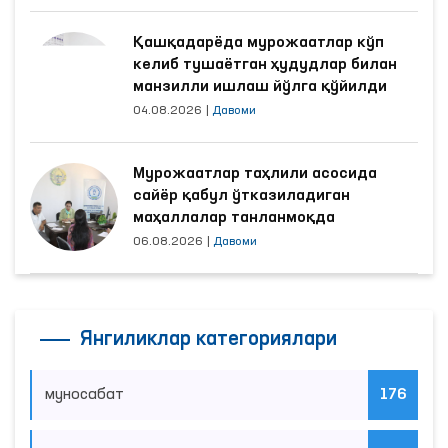
Қашқадарёда мурожаатлар кўп
келиб тушаётган ҳудудлар билан
манзилли ишлаш йўлга қўйилди
04.08.2026
|
Давоми
Мурожаатлар таҳлили асосида
сайёр қабул ўтказиладиган
маҳаллалар танланмоқда
06.08.2026
|
Давоми
Янгиликлар категориялари
муносабат
176