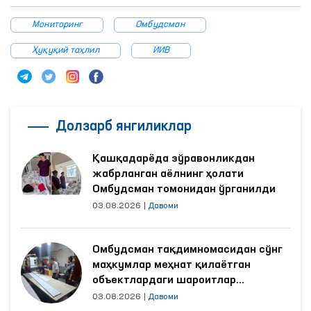
Мониторинг
Омбудсман
Ҳуқуқий таҳлил
ИИВ
Долзарб янгиликлар
Қашқадарёда зўравонликдан
жабрланган аёлнинг ҳолати
Омбудсман томонидан ўрганилди
03.08.2026
|
Давоми
Омбудсман тақдимномасидан сўнг
маҳкумлар меҳнат қилаётган
объектлардаги шароитлар
яхшиланди
03.08.2026
|
Давоми