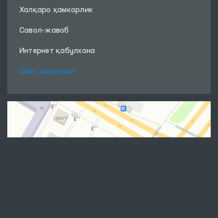
Халқаро ҳамкорлик
Савол-жавоб
Интернет қабулхона
Сайт харитаси