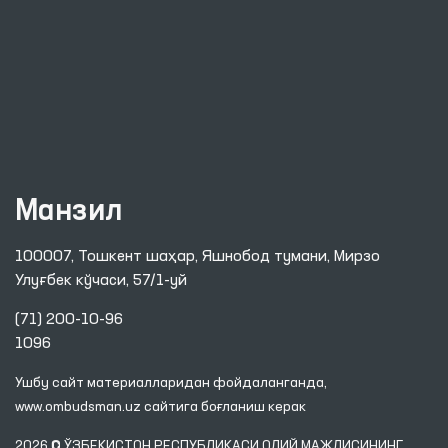
Манзил
100007, Тошкент шаҳар, Яшнобод тумани, Мирзо
Улуғбек кўчаси, 57/1-уй
(71) 200-10-96
1096
Ушбу сайт материалларидан фойдаланганда,
www.ombudsman.uz
сайтига боғланиш керак
2026 © ЎЗБЕКИСТОН РЕСПУБЛИКАСИ ОЛИЙ МАЖЛИСИНИНГ