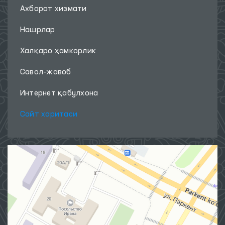
Ахборот хизмати
Нашрлар
Халқаро ҳамкорлик
Савол-жавоб
Интернет қабулхона
Сайт харитаси