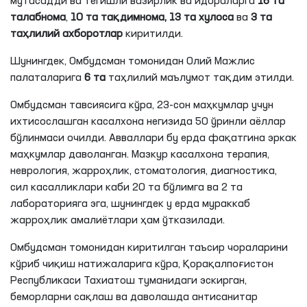
мутасадди ва тегишли вазирлик ва идораларга
16
та
талабнома
,
10
та
тақдимнома, 13
та
хулоса
ва
3
та
таҳлилий ахборотлар
киритилди.
Шунингдек, Омбудсман томонидан Олий Мажлис
палаталарига
6
та
таҳлилий маълумот
тақдим этилди.
Омбудсман тавсиясига кўра, 23-сон маҳкумлар учун
ихтисослашган касалхона негизида 50 ўринли аёллар
бўлинмаси очилди. Авваллари бу ерда фақатгина эркак
маҳкумлар даволанган. Мазкур касалхона терапия,
неврология, жарроҳлик, стоматология, диагностика,
сил касалликлари каби 20
та
бўлимга ва 2
та
лабораторияга эга, шунингдек у ерда мураккаб
жарроҳлик амалиётлари ҳам ўтказилади.
Омбудсман томонидан киритилган таъсир чораларини
кўриб чиқиш натижаларига кўра, Қорақалпоғистон
Республикаси
Тахиатош
туманидаги эскирган,
беморларни сақлаш ва даволашда антисанитар