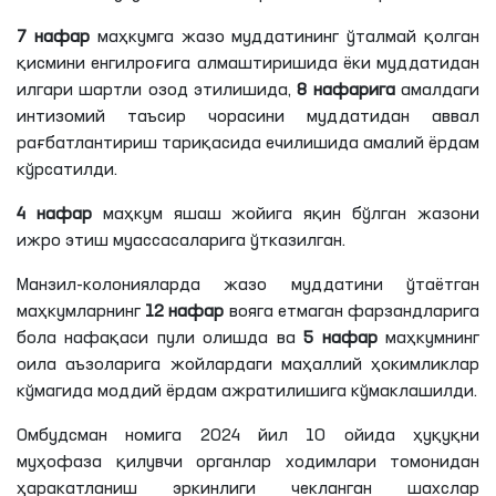
7 нафар
маҳкумга жазо муддатининг ўталмай қолган
қисмини енгилроғига алмаштиришида ёки муддатидан
илгари шартли озод этилишида,
8 нафарига
амалдаги
интизомий таъсир чорасини муддатидан аввал
рағбатлантириш тариқасида ечилишида амалий ёрдам
кўрсатилди.
4 нафар
маҳкум яшаш жойига яқин бўлган жазони
ижро этиш муассасаларига ўтказилган.
Манзил-колонияларда жазо муддатини ўтаётган
маҳкумларнинг
12 нафар
вояга етмаган фарзандларига
бола нафақаси пули олишда ва
5 нафар
маҳкумнинг
оила аъзоларига жойлардаги маҳаллий ҳокимликлар
кўмагида моддий ёрдам ажратилишига кўмаклашилди.
Омбудсман номига 2024 йил 10 ойида ҳуқуқни
муҳофаза қилувчи органлар ходимлари томонидан
ҳаракатланиш эркинлиги чекланган шахслар