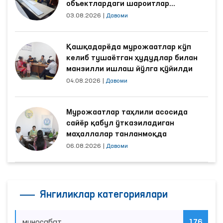
объектлардаги шароитлар
яхшиланди
03.08.2026
|
Давоми
Қашқадарёда мурожаатлар кўп
келиб тушаётган ҳудудлар билан
манзилли ишлаш йўлга қўйилди
04.08.2026
|
Давоми
Мурожаатлар таҳлили асосида
сайёр қабул ўтказиладиган
маҳаллалар танланмоқда
06.08.2026
|
Давоми
Янгиликлар категориялари
муносабат
176