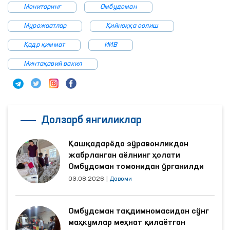
Мониторинг
Омбудсман
Мурожаатлар
Қийноққа солиш
Қадр қиммат
ИИВ
Минтақавий вакил
Долзарб янгиликлар
Қашқадарёда зўравонликдан
жабрланган аёлнинг ҳолати
Омбудсман томонидан ўрганилди
03.08.2026
|
Давоми
Омбудсман тақдимномасидан сўнг
маҳкумлар меҳнат қилаётган