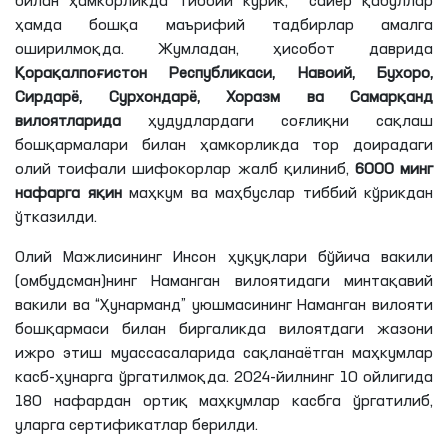
билан ҳамкорликда тиббий кўрик, сайёр қабуллар
ҳамда бошқа маърифий тадбирлар амалга
оширилмоқда. Жумладан, ҳисобот даврида
Қорақалпоғистон Республикаси, Навоий, Бухоро,
Сирдарё, Сурхондарё, Хоразм ва Самарқанд
вилоятларида
ҳудудлардаги соғлиқни сақлаш
бошқармалари билан ҳамкорликда тор доирадаги
олий тоифали шифокорлар жалб қилиниб,
6000 минг
нафарга яқин
маҳкум ва маҳбуслар тиббий кўрикдан
ўтказилди.
Олий Мажлисининг Инсон ҳуқуқлари бўйича вакили
(омбудсман)нинг Наманган вилоятидаги минтақавий
вакили ва “Ҳунарманд” уюшмасининг Наманган вилояти
бошқармаси билан биргаликда вилоятдаги жазони
ижро этиш муассасаларида сақланаётган маҳкумлар
касб-ҳунарга ўргатилмоқда. 2024-йилнинг 10 ойлигида
180
нафардан ортиқ маҳкумлар касбга ўргатилиб,
уларга сертификатлар берилди.