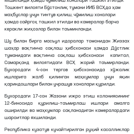
яхшиланди ҳамда чўмилиш хоналари ташкил этилди.
Тошкент вилояти
Бўстонлиқ
тумани ИИБ
ВСҲда
ҳам
маҳбуслар учун тинтув қилиш, чўмилиш хоналари
ҳамда сайргоҳ ташкил этилди ва камералар барча
керакли жиҳозлар билан таъминланди.
Шу билан бирга масъул идоралар томонидан Жиззах
шаҳар вақтинча сақлаш ҳибсхонаси ҳамда Дўстлик
туманидаги вақтинча сақлаш ҳибсхонаси капитал,
Самарқанд вилоятидаги ВСҲ жорий таъмирланди.
Бухородаги 4-сон тергов ҳибсхонасида хўжалик
ишларига жалб қилинган маҳкумлар учун яқин
қариндошлари билан учрашув хоналари қурилди.
Бухородаги 17-сон Жазони ижро этиш колониясининг
12-биносида қурилиш-таъмирлаш ишлари амалга
оширилди ва маҳкумлар сақланадиган камералардаги
шароитлар яхшиланди.
Республика кузатув кучайтирилган руҳий касалликлар