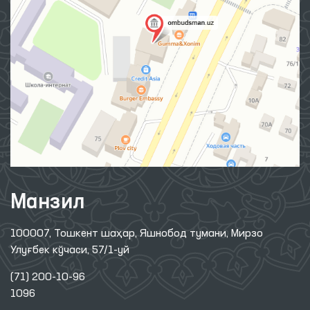
Манзил
100007, Тошкент шаҳар, Яшнобод тумани, Мирзо
Улуғбек кўчаси, 57/1-уй
(71) 200-10-96
1096