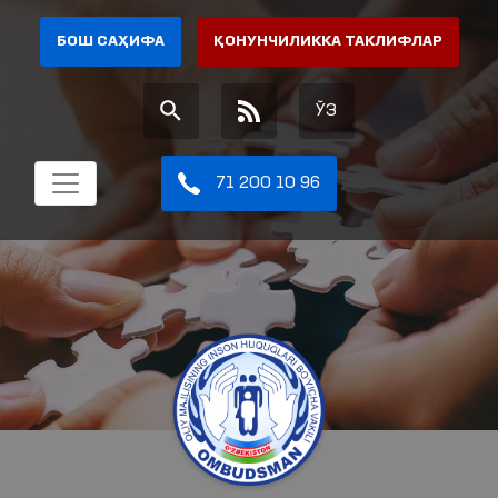
БОШ САҲИФА
ҚОНУНЧИЛИККА ТАКЛИФЛАР
ЎЗ
71 200 10 96