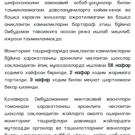
шифохонасини замонавий асбоб-ускуналар билан
таъминланмагани, даволанувчиларга кийим-кечак ва
бошқа керакли жиҳозлар ажратилмагани ва бошқа
аниқланган камчиликларни бартараф этиш бўйича
Омбудсман тавсиясига асосан режа ишлаб чиқилиб,
ижроси таъминланмоқда.
Мониторинг ташрифларида аниқланган камчиликларни
бўйича ҳаракатланиш эркинлиги чекланган шахслар
сақланадиган ёпиқ муассасаларда ишловчи
56 нафар
ходимга хайфсан берилди,
2 нафар
ходим жаримага
тортилди,
3 нафар
ходим билан меҳнат шартномаси
бекор қилинди.
Қолаверса, Омбудсманнинг минтақавий вакиллари
томонидан ҳаракатланиш эркинлиги чекланган
шахслар сақланадиган жойларга амалга оширилган
мониторинг ташрифлари давомида жойлардаги
мутасадди органлар ва ташкилотларнинг вакиллари