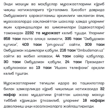
Энди маҳкум ва маҳбуслар мурожаатларини кўриб
чиқиш натижаларига тўхталамиз. Ҳисобот даврида
Омбудсманга ҳаракатланиш эркинлиги чекланган ёпиқ
муассасаларда сақланаётган шахслар ҳамда уларнинг
яқин қариндошлари ва ҳимоячилари (адвокатлари)
томонидан
2232 та мурожаат
келиб тушди. Уларнинг
858
таси
почта алоқа хизмати,
335 таси
“Омбудсман
қутиси”,
403 таси
“pm.gov.uz” сайти,
309 таси
Омбудсман ходимлари қабули,
216 таси
“Ombudsman.uz”
сайти ва мобил иловаси,
44 таси
сайёр қабуллар,
30 таси
Омбудсман қабули,
24 таси
Президент
қабулхонаси ва
13 таси
“Ишонч телефони” орқали
келиб тушган.
Мурожаатларнинг тегишли идора ва ташкилотлар
билан ҳамкорликда кўриб чиқилиши натижасида
32
нафар
жазо муддатини ўтаётган шахслар махсус
тиббий кўрикдан ўтказилиб, уларнинг
18 нафари
даволаниш учун касалхоналарга жойлаштирилди.