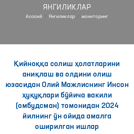
ЯНГИЛИКЛАР
Aсосий
Янгиликлар
мониторинг
Қийноққа солиш ҳолатларини
аниқлаш ва олдини олиш
юзасидан Олий Мажлиснинг Инсон
ҳуқуқлари бўйича вакили
(омбудсман) томонидан 2024
йилнинг ўн ойида амалга
оширилган ишлар