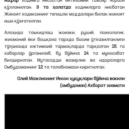
нафар
ходимга нисбатан интизомий таъсир чораси
қўлланилган.
3 та ҳолатда
ходимларга нисбатан
Жиноят кодексининг тегишли моддалари билан жиноят
иши қўзғатилган.
Алоҳида таъкидлаш жоизки, руҳий, психологик,
жисмоний ёки бошқача тарзда босим ўтказилганлиги
тўғрисида ижтимоий тармоқларда тарқалган
15
та
хабарлар ўрганилиб, бу бўйича
14
та муносабат
билдирилган. Мутасадди вазирлик ва идораларга
Омбудсманнинг
12
та талабномаси киритилган.
Олий Мажлиснинг Инсон ҳуқуқлари бўйича вакили
(омбудсман) Ахборот хизмати