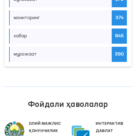
мониторинг
374
хабар
845
мурожаат
390
Фойдали ҳаволалар
Г
ОЛИЙ МАЖЛИС
ИНТЕРАКТИВ
ҚОНУНЧИЛИК
ДАВЛАТ