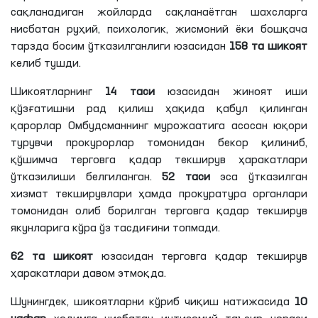
сақланадиган жойларда сақланаётган шахсларга
нисбатан руҳий, психологик, жисмоний ёки бошқача
тарзда босим ўтказилганлиги юзасидан
158 та шикоят
келиб тушди.
Шикоятларнинг
14 таси
юзасидан жиноят иши
қўзғатишни рад қилиш ҳақида қабул қилинган
қарорлар Омбудсманнинг мурожаатига асосан юқори
турувчи прокурорлар томонидан бекор қилиниб,
қўшимча терговга қадар текширув ҳаракатлари
ўтказилиши белгиланган.
52 таси
эса ўтказилган
хизмат текширувлари ҳамда прокуратура органлари
томонидан олиб борилган терговга қадар текширув
якунларига кўра ўз тасдиғини топмади.
62 та шикоят
юзасидан терговга қадар текширув
ҳаракатлари давом этмоқда.
Шунингдек, шикоятларни кўриб чиқиш натижасида
10