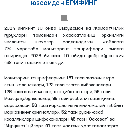
юзасидан БРИФИНГ
2024 йилнинг 10 ойда Омбудсман ва Жамоатчилик
гуруҳлари томонидан ҳаракатланиш эркинлиги
чекланган шахслар сақланадиган жойларга
774 маротаба мониторинг ташрифлари амалга
оширилди. 2023 йилнинг 10 ойида ушбу кўрсаткич
468 тани ташкил этган эди.
Мониторинг ташрифларнинг
181
таси
жазони ижро
этиш колониялари,
122
таси
тергов ҳибсхоналари,
128
таси
вақтинча сақлаш ҳибсхоналари,
59
таси
Махсус қабулхоналар,
39
таси
реабилитация қилиш
марказлари,
56
таси
наркология илмий-амалий тиббиёт
марказининг филиаллари,
52
таси
руҳий-асаб
касалликлари шифохоналари,
46
таси
“Саҳоват” ва
“Мурувват” уйлари,
91
таси
мастлик
ҳолатидагиларга