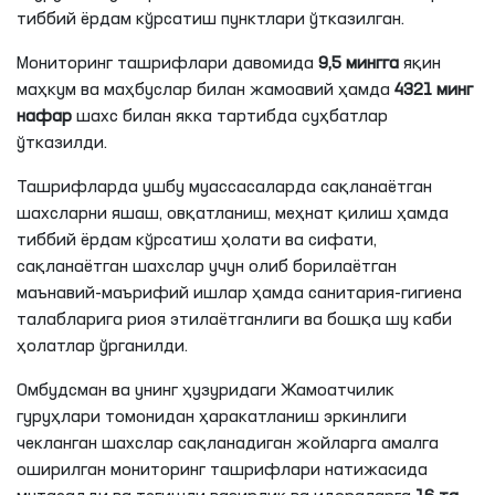
тиббий ёрдам кўрсатиш пунктлари ўтказилган.
Мониторинг ташрифлари давомида
9,5 мингга
яқин
маҳкум ва маҳбуслар билан жамоавий ҳамда
4321 минг
нафар
шахс билан якка тартибда суҳбатлар
ўтказилди.
Ташрифларда ушбу муассасаларда сақланаётган
шахсларни яшаш, овқатланиш, меҳнат қилиш ҳамда
тиббий ёрдам кўрсатиш ҳолати ва сифати,
сақланаётган шахслар учун олиб борилаётган
маънавий-маърифий ишлар ҳамда санитария-гигиена
талабларига риоя
этилаётганлиги
ва бошқа шу каби
ҳолатлар ўрганилди.
Омбудсман ва унинг ҳузуридаги Жамоатчилик
гуруҳлари томонидан ҳаракатланиш эркинлиги
чекланган шахслар сақланадиган жойларга амалга
оширилган мониторинг ташрифлари натижасида