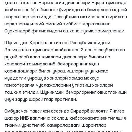
ҳолатга келган Наркология диспансери Нукус туманида
жойлашган бўш бинога кўчирилди ва беморларга қулай
шароитлар яратилди. Республика ихтисослаштирилган
наркология илмий-амалий тиббиёт марказининг
Сурхондарё филиалидаги ошхона тўлиқ таъмирланди.
Шунингдек, Қорақалпоғистон Республикасидаги
Элликқалъа
туманида жойлашган 2-сон республика ва
руҳий асаб касалликлари диспансери биноси ва
хоналари таъмирланиб, беморларнинг яқин
қариндошлари билан учрашишлари учун қисқа
муддатли учрашув хоналари ҳамда махсус
психотерапия муолажаларини ўтказиш хоналари
ташкил этилди. Шунингдек, беморларнинг овқатланиши
учун зарур шароитлар яратилди.
Омбудсман тавсияси асосида Сирдарё вилояти Янгиер
шаҳар ИИБ вақтинча сақлаш ҳибсхонасига вентиляция
тизими ўрнатилиб, камералардаги шароитлар