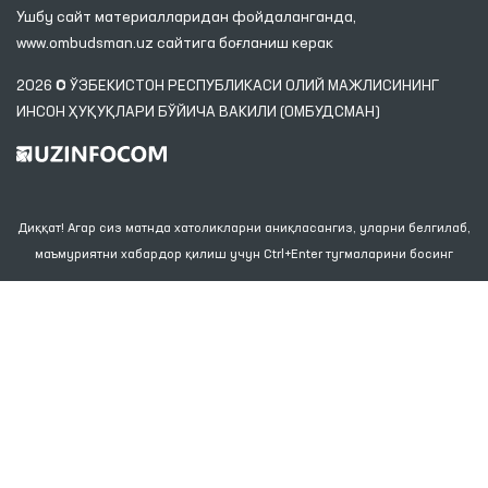
Ушбу сайт материалларидан фойдаланганда,
www.ombudsman.uz
сайтига боғланиш керак
2026 © ЎЗБЕКИСТОН РЕСПУБЛИКАСИ ОЛИЙ МАЖЛИСИНИНГ
ИНСОН ҲУҚУҚЛАРИ БЎЙИЧА ВАКИЛИ (ОМБУДСМАН)
Диққат! Агар сиз матнда хатоликларни аниқласангиз, уларни белгилаб,
маъмуриятни хабардор қилиш учун Ctrl+Enter тугмаларини босинг