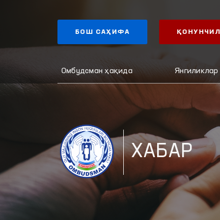
БОШ САҲИФА
ҚОНУНЧИЛ
Омбудсман ҳақида
Янгиликлар
ХАБАР