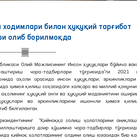
 ходимлари билан ҳуқуқий тарғибот
и олиб борилмоқда
убликаси Олий Мажлисининг Инсон ҳуқуқлари бўйича вак
лаштириш чора-тадбирлари тўғрисида”ги 2021 
онида аҳоли орасида инсон ҳуқуқлари, эркинликлари
да ҳимоя қилиш соҳасидаги халқаро ва миллий қонунчи
 аҳолининг ҳуқуқий онги ва ҳуқуқий маданиятини ошир
ҳуқуқлари ва эркинликларини ишончли ҳимоя қили
иб белгиланган.
 Президентининг “Қийноққа солиш ҳолатларини аниқлаш
миллаштиришга доир қўшимча чора-тадбирлар тўғрисида
рида қийноқ ҳолатларининг олдини олиш юзасидан бир қ