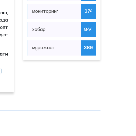
мониторинг
374
лаш,
зда
ноят
хабар
844
ун-
мурожаат
389
мати