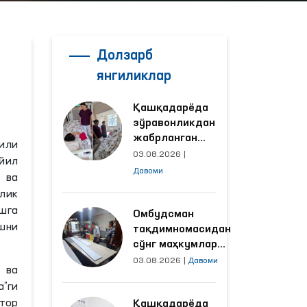
Долзарб
янгиликлар
Қашқадарёда
зўравонликдан
жабрланган
или
аёлнинг ҳолати
03.08.2026
|
йил
Омбудсман
Давоми
 ва
томонидан
лик
ўрганилди
ишга
Омбудсман
шни
тақдимномасидан
сўнг маҳкумлар
меҳнат қилаётган
03.08.2026
|
Давоми
 ва
объектлардаги
”ги
шароитлар
атор
Қашқадарёда
яхшиланди