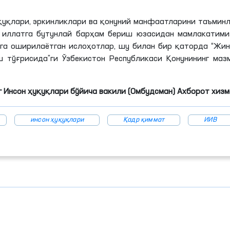
қуқлари, эркинликлари ва қонуний манфаатларини таъмин
у иллатга бутунлай барҳам бериш юзасидан мамлакатими
а оширилаётган ислоҳотлар, шу билан бир қаторда “Жи
тўғрисида”ги Ўзбекистон Республикаси Қонунининг мазм
 Инсон ҳуқуқлари бўйича вакили (Омбудсман) Ахборот хиз
инсон ҳуқуқлари
Қадр қиммат
ИИВ