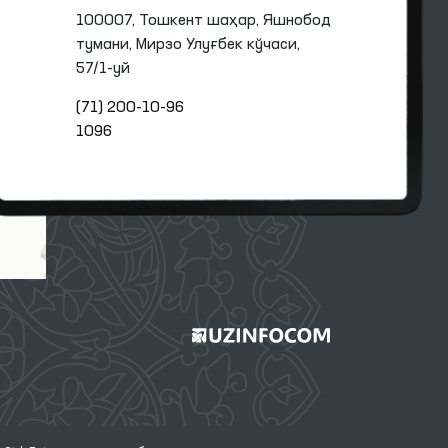
100007, Тошкент шаҳар, Яшнобод
тумани, Мирзо Улуғбек кўчаси,
57/1-уй
(71) 200-10-96
1096