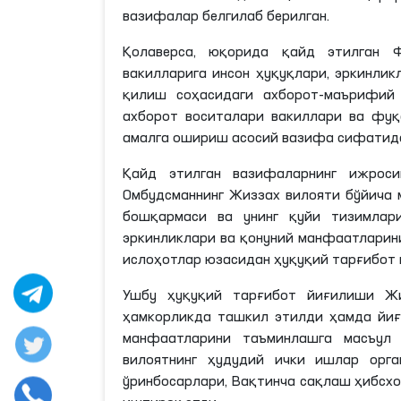
вазифалар белгилаб берилган.
Қолаверса, юқорида қайд этилган 
вакилларига инсон ҳуқуқлари, эркинли
қилиш соҳасидаги ахборот-маърифий 
ахборот воситалари вакиллари ва фуқ
амалга ошириш асосий вазифа сифатида
Қайд этилган вазифаларнинг ижрос
Омбудсманнинг Жиззах вилояти бўйича 
бошқармаси ва унинг қуйи тизимлари
эркинликлари ва қонуний манфаатларин
ислоҳотлар юзасидан ҳуқуқий тарғибот 
Ушбу ҳуқуқий тарғибот йиғилиши Ж
ҳамкорликда ташкил этилди ҳамда йиғи
манфаатларини таъминлашга масъул 
вилоятнинг ҳудудий ички ишлар орг
ўринбосарлари, Вақтинча сақлаш ҳибсх