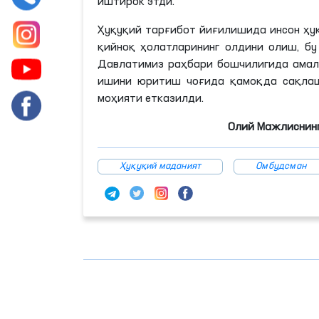
иштирок этди.
Ҳуқуқий тарғибот йиғилишида инсон ҳу
қийноқ ҳолатларининг олдини олиш, б
Давлатимиз раҳбари бошчилигида амалг
ишини юритиш чоғида қамоқда сақлаш 
моҳияти етказилди.
Олий Мажлиснинг
Ҳуқуқий маданият
Омбудсман