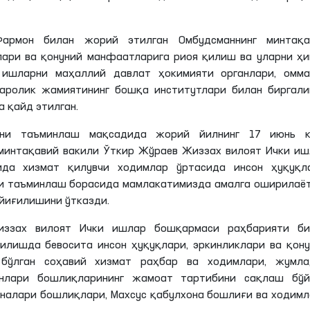
Фармон билан жорий этилган Омбудсманнинг минтақа
клари ва қонуний манфаатларига риоя қилиш ва уларни ҳ
ишларни маҳаллий давлат ҳокимияти органлари, омма
аролик жамиятининг бошқа институтлари билан биргали
 қайд этилган.
ини таъминлаш мақсадида жорий йилнинг 17 июнь к
минтақавий вакили Ўткир Жўраев Жиззах вилоят Ички и
да хизмат қилувчи ходимлар ўртасида инсон ҳуқуқла
и таъминлаш борасида мамлакатимизда амалга оширилаё
йиғилишини ўтказди.
иззах вилоят Ички ишлар бошқармаси раҳбарияти би
лишда бевосита инсон ҳуқуқлари, эркинликлари ва қон
бўлган соҳавий хизмат раҳбар ва ходимлари, жумла
анлари бошлиқларининг жамоат тартибини сақлаш бўй
оналари бошлиқлари, Махсус қабулхона бошлиғи ва ходим