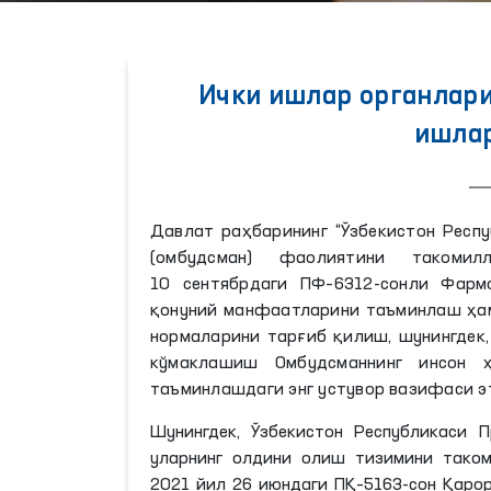
Ички ишлар органлари
ишлар
Давлат раҳбарининг “Ўзбекистон Респ
(омбудсман) фаолиятини такомил
10 сентябрдаги ПФ–6312-сонли Фарм
қонуний манфаатларини таъминлаш ҳам
нормаларини тарғиб қилиш, шунингдек,
кўмаклашиш Омбудсманнинг инсон 
таъминлашдаги энг устувор вазифаси эт
Шунингдек, Ўзбекистон Республикаси
уларнинг олдини олиш тизимини тако
2021 йил 26 июндаги ПҚ–5163-сон Қаро