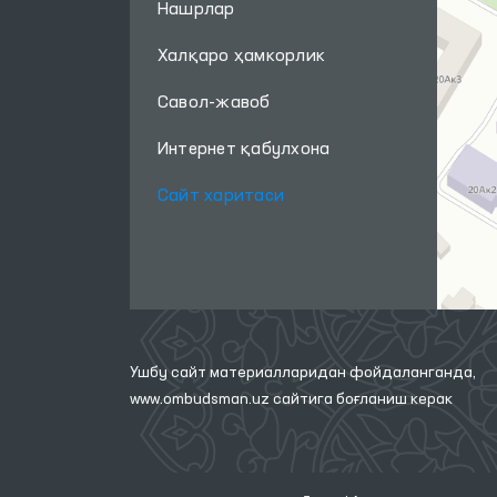
Нашрлар
Халқаро ҳамкорлик
Савол-жавоб
Интернет қабулхона
Сайт харитаси
Ушбу сайт материалларидан фойдаланганда,
www.ombudsman.uz
сайтига боғланиш керак