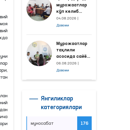
мурожаатлар
кўп келиб
вий
тушаётган
04.08.2026
|
имоя
ҳудудлар
Давоми
билан
вий
манзилли
кда
ишлаш йўлга
Мурожаатлар
қўйилди
таҳлили
уни
асосида сайёр
қабул
шлар
06.08.2026
|
ўтказиладиган
ри,
Давоми
маҳаллалар
тган
танланмоқда
лан
Янгиликлар
уний
категориялари
дан
ича
муносабат
176
лари