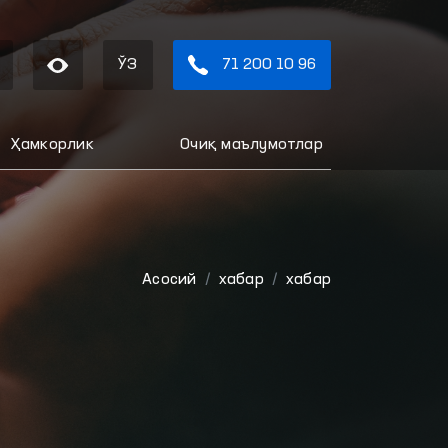
ЎЗ
71 200 10 96
Ҳамкорлик
Очиқ маълумотлар
Aсосий
хабар
хабар