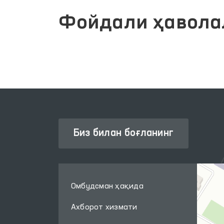
Фойдали ҳавола
Биз билан боғланинг
Омбудсман ҳақида
Ахборот хизмати