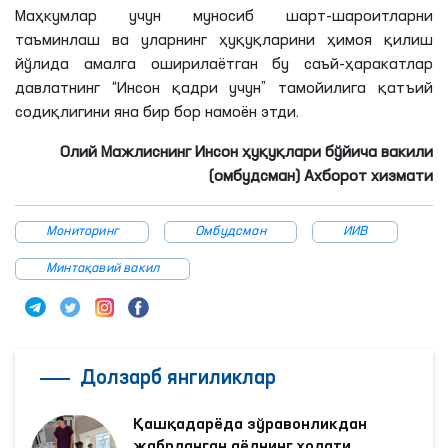
Маҳкумлар учун муносиб шарт-шароитларни
таъминлаш ва уларнинг ҳуқуқларини ҳимоя қилиш
йўлида амалга оширилаётган бу саъй-ҳаракатлар
давлатнинг “Инсон қадри учун” тамойилига қатъий
содиқлигини яна бир бор намоён этди.
Олий Мажлиснинг Инсон ҳуқуқлари бўйича вакили
(омбудсман) Ахборот хизмати
Мониторинг
Омбудсман
ИИВ
Минтақавий вакил
Долзарб янгиликлар
Қашқадарёда зўравонликдан
жабрланган аёлнинг ҳолати