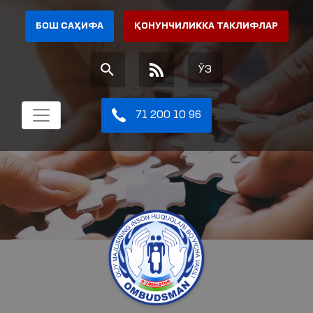
БОШ САҲИФА
ҚОНУНЧИЛИККА ТАКЛИФЛАР
ЎЗ
71 200 10 96