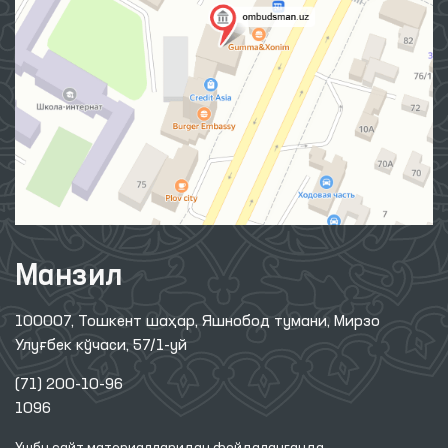
Манзил
100007, Тошкент шаҳар, Яшнобод тумани, Мирзо
Улуғбек кўчаси, 57/1-уй
(71) 200-10-96
1096