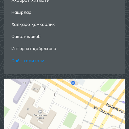
Ахборот хизмати
Нашрлар
Халқаро ҳамкорлик
Савол-жавоб
Интернет қабулхона
Сайт харитаси