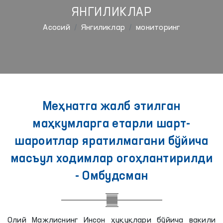
ЯНГИЛИКЛАР
Aсосий
Янгиликлар
мониторинг
Меҳнатга жалб этилган
маҳкумларга етарли шарт-
шароитлар яратилмагани бўйича
масъул ходимлар огоҳлантирилди
- Омбудсман
Олий Мажлиснинг Инсон ҳуқуқлари бўйича вакили