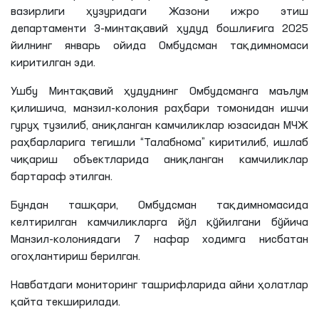
вазирлиги ҳузуридаги Жазони ижро этиш
департаменти 3-минтақавий ҳудуд бошлиғига 2025
йилнинг январь ойида Омбудсман тақдимномаси
киритилган эди.
Ушбу Минтақавий ҳудуднинг Омбудсманга маълум
қилишича
, манзил-колония раҳбари томонидан ишчи
гуруҳ тузилиб, аниқланган камчиликлар юзасидан
МЧЖ
раҳбарларига тегишли “Талабнома” киритилиб, ишлаб
чиқариш объектларида аниқланган камчиликлар
бартараф этилган.
Бундан ташқари, Омбудсман тақдимномасида
келтирилган камчиликларга йўл қўйилгани бўйича
Манзил-колониядаги 7 нафар ходимга нисбатан
огоҳлантириш берилган.
Навбатдаги мониторинг ташрифларида айни ҳолатлар
қайта текширилади.