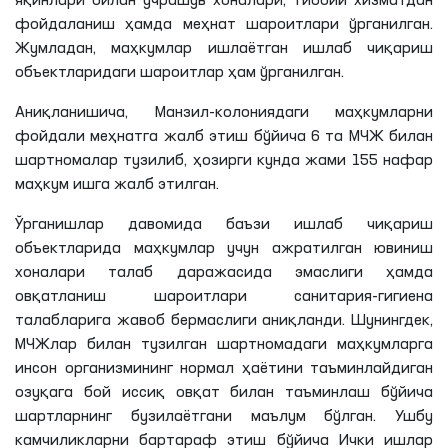
яқинлари билан учрашув хоналари, тиббий хизматдан
фойдаланиш ҳамда меҳнат шароитлари ўрганилган.
Жумладан, маҳкумлар ишлаётган ишлаб чиқариш
объектларидаги шароитлар ҳам ўрганилган.
Аниқланишича
, Манзил-колониядаги маҳкумларни
фойдали меҳнатга жалб этиш бўйича 6
та
МЧЖ
билан
шартномалар тузилиб, ҳозирги кунда жами 155 нафар
маҳкум ишга жалб этилган.
Ўрганишлар давомида баъзи ишлаб чиқариш
объектларида маҳкумлар учун ажратилган ювиниш
хоналари талаб даражасида эмаслиги ҳамда
овқатланиш шароитлари санитария-гигиена
талабларига жавоб бермаслиги аниқланди. Шунингдек,
МЧЖлар
билан тузилган шартномадаги маҳкумларга
инсон организмининг нормал ҳаётини таъминлайдиган
озуқага бой иссиқ овқат билан таъминлаш бўйича
шартларнинг
бузилаётгани
маълум бўлган. Ушбу
камчиликларни бартараф этиш бўйича Ички ишлар