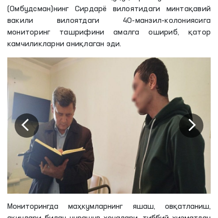
(Омбудсман)нинг Сирдарё вилоятидаги минтақавий
вакили вилоятдаги 40-манзил-колониясига
мониторинг ташрифини амалга ошириб, қатор
камчиликларни аниқлаган эди.
Мониторингда маҳкумларнинг яшаш, овқатланиш,