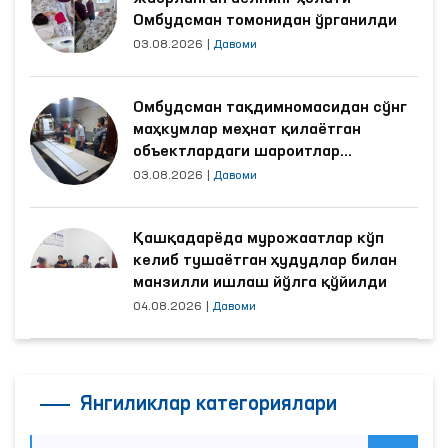
Омбудсман томонидан ўрганилди
03.08.2026
|
Давоми
Омбудсман тақдимномасидан сўнг
маҳкумлар меҳнат қилаётган
объектлардаги шароитлар
яхшиланди
03.08.2026
|
Давоми
Қашқадарёда мурожаатлар кўп
келиб тушаётган ҳудудлар билан
манзилли ишлаш йўлга қўйилди
04.08.2026
|
Давоми
Янгиликлар категориялари