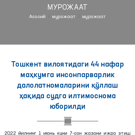
МУРОЖААТ
Aсосий
мурожаат
мурожаат
Тошкент вилоятидаги 44 нафар
маҳкумга инсонпарварлик
далолатномаларини қўллаш
ҳақида судга илтимоснома
юборилди
2022 йилнинг 1 июнь куни 7-сон жазони ижро этиш