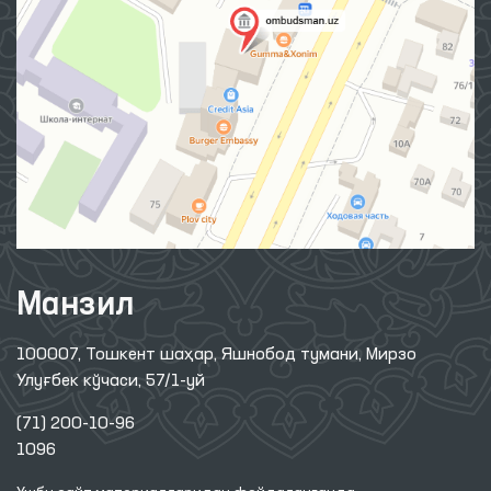
Манзил
100007, Тошкент шаҳар, Яшнобод тумани, Мирзо
Улуғбек кўчаси, 57/1-уй
(71) 200-10-96
1096