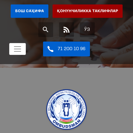
БОШ САҲИФА
ҚОНУНЧИЛИККА ТАКЛИФЛАР
ЎЗ
71 200 10 96