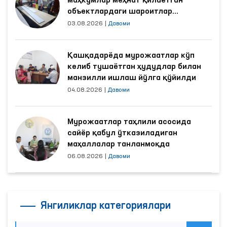
маҳкумлар меҳнат қилаётган
объектлардаги шароитлар
яхшиланди
03.08.2026
|
Давоми
Қашқадарёда мурожаатлар кўп
келиб тушаётган ҳудудлар билан
манзилли ишлаш йўлга қўйилди
04.08.2026
|
Давоми
Мурожаатлар таҳлили асосида
сайёр қабул ўтказиладиган
маҳаллалар танланмоқда
06.08.2026
|
Давоми
Янгиликлар категориялари