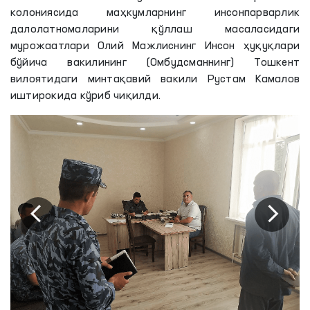
колониясида маҳкумларнинг инсонпарварлик
далолатномаларини қўллаш масаласидаги
мурожаатлари Олий Мажлиснинг Инсон ҳуқуқлари
бўйича вакилининг (Омбудсманнинг) Тошкент
вилоятидаги минтақавий вакили Рустам Камалов
иштирокида кўриб чиқилди.