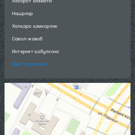
Ахборот хизмати
Нашрлар
Халқаро ҳамкорлик
Савол-жавоб
Интернет қабулхона
Сайт харитаси