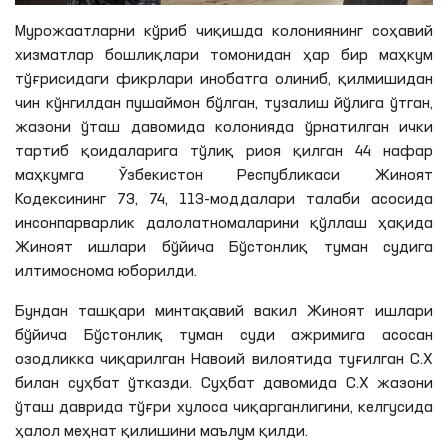
Мурожаатларни кўриб чиқишда колониянинг соҳавий
хизматлар бошлиқлари томонидан ҳар бир маҳкум
тўғрисидаги фикрлари инобатга олиниб, қилмишидан
чин кўнгилдан пушаймон бўлган, тузалиш йўлига ўтган,
жазони ўташ давомида колонияда ўрнатилган ички
тартиб қоидаларига тўлиқ риоя қилган 44 нафар
маҳкумга Ўзбекистон Республикаси Жиноят
Кодексининг 73, 74, 113-моддалари талаби асосида
инсонпарварлик далолатномаларини қўллаш ҳақида
Жиноят ишлари бўйича
Бўстонлиқ
туман судига
илтимоснома юборилди.
Бундан ташқари минтақавий вакил Жиноят ишлари
бўйича
Бўстонлиқ
туман суди ажримига асосан
озодликка чиқарилган Навоий вилоятида туғилган
С
.
Х
билан суҳбат ўтказди. Суҳбат давомида
С
.
Х
жазони
ўташ даврида тўғри хулоса чиқарганлигини, келгусида
ҳалол меҳнат қилишини маълум қилди.