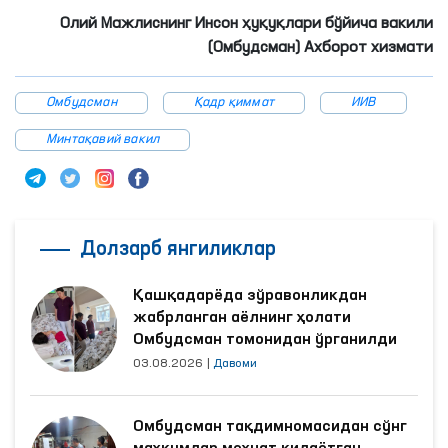
Олий Мажлиснинг Инсон ҳуқуқлари бўйича вакили
(Омбудсман) Ахборот хизмати
Омбудсман
Қадр қиммат
ИИВ
Минтақавий вакил
Долзарб янгиликлар
Қашқадарёда зўравонликдан
жабрланган аёлнинг ҳолати
Омбудсман томонидан ўрганилди
03.08.2026
|
Давоми
Омбудсман тақдимномасидан сўнг