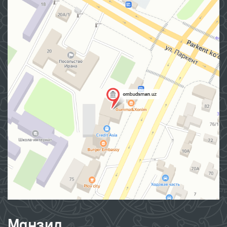
Манзил