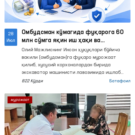
Омбудсман кўмагида фуқарога 60
28
млн сўмга яқин иш ҳақи ва
Июл
компенсация ундирилди
Олий Мажлиснинг Инсон ҳуқуқлари бўйича
вакили (омбудсман)га фуқаро мурожаат
қилиб, хусусий корхоналардан бирида
экскаватор машинисти лавозимида ишлаб
келгани, бироқ 2025 йил январь–май ойлари
822 Кўрди
Батафсил
учун иш ҳақи ва меҳнат шартномаси бекор
қилинганда тўланиши лозим бўлган ҳисоб-
мурожаат
китоб маблағлари тўлаб берилмаётганидан
норози бўлди.