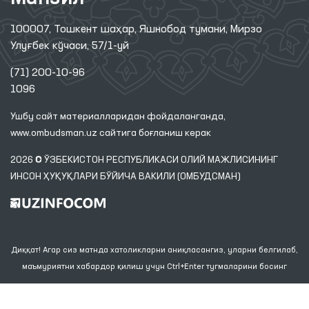
100007, Тошкент шаҳар, Яшнобод тумани, Мирзо
Улуғбек кўчаси, 57/1-уй
(71) 200-10-96
1096
Ушбу сайт материалларидан фойдаланганда,
www.ombudsman.uz
сайтига боғланиш керак
2026 © ЎЗБЕКИСТОН РЕСПУБЛИКАСИ ОЛИЙ МАЖЛИСИНИНГ
ИНСОН ҲУҚУҚЛАРИ БЎЙИЧА ВАКИЛИ (ОМБУДСМАН)
Диққат! Агар сиз матнда хатоликларни аниқласангиз, уларни белгилаб,
маъмуриятни хабардор қилиш учун Ctrl+Enter тугмаларини босинг