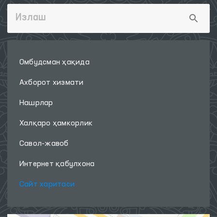
Омбудсман ҳақида
Ахборот хизмати
Нашрлар
Халқаро ҳамкорлик
Савол-жавоб
Интернет қабулхона
Сайт харитаси