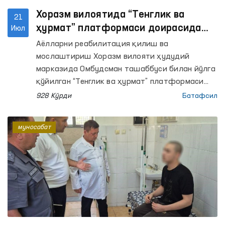
Хоразм вилоятида “Тенглик ва
21
ҳурмат” платформаси доирасида
Июл
аёллар мурожаатлари ўрганилди ва
Аёлларни реабилитация қилиш ва
ҳал этилди
мослаштириш Хоразм вилояти ҳудудий
марказида Омбудсман ташаббуси билан йўлга
қўйилган “Тенглик ва ҳурмат” платформаси
доирасида Ҳуқуқий ёрдам автобуси тадбири
928 Кўрди
Батафсил
ўтказилди.
муносабат