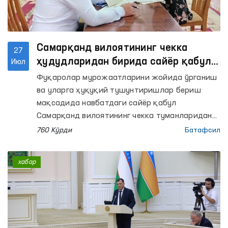
Самарқанд вилоятининг чекка
27
ҳудудларидан бирида сайёр қабул
Июл
ўтказилди
Фуқаролар мурожаатларини жойида ўрганиш
ва уларга ҳуқуқий тушунтиришлар бериш
мақсадида навбатдаги сайёр қабул
Самарқанд вилоятининг чекка туманларидан
бири — Пахтачи туманида ўтказилди.
760 Кўрди
Батафсил
хабар