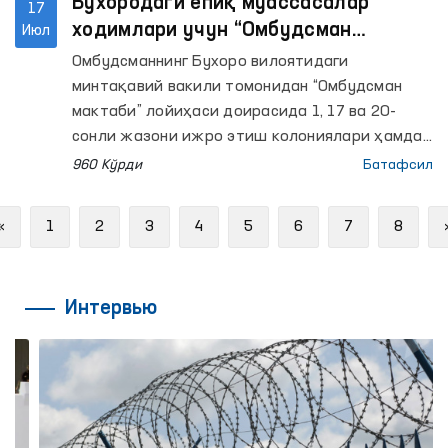
Бухородаги ёпиқ муассасалар
17
ходимлари учун “Омбудсман
Июл
мактаби” тадбирлари ўтказилди
Омбудсманнинг Бухоро вилоятидаги
минтақавий вакили томонидан “Омбудсман
мактаби” лойиҳаси доирасида 1, 17 ва 20-
сонли жазони ижро этиш колониялари ҳамда
4-сонли тергов ҳибсхонаси маъмурияти
960 Кўрди
Батафсил
ходимлари учун қатор тадбирлар ташкил
этилди. Тадбирларда Халқ депутатлари
Previous
«
1
2
3
4
5
6
7
8
Бухоро вилояти Кенгаши депутати Д.Ахмедова
ҳамда “Юксалиш” ҳаракати Бухоро вилояти
ҳудудий бўлинмаси раҳбари Ҳ.Бобожоновлар
Интервью
ҳам иштирок этишди.