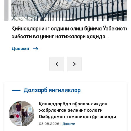
Қийноқларнинг олдини олиш бўйича Ўзбекистон
сиёсати ва унинг натижалари ҳақида
экспертлар қандай фикрда?
Давоми
‹
›
Долзарб янгиликлар
Қашқадарёда зўравонликдан
жабрланган аёлнинг ҳолати
Омбудсман томонидан ўрганилди
03.08.2026
|
Давоми