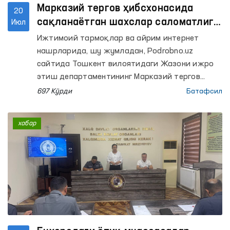
Марказий тергов ҳибсхонасида
20
сақланаётган шахслар саломатлиги
Июл
билан боғлиқ хабарлар ўрганилди
Ижтимоий тармоқлар ва айрим интернет
нашрларида, шу жумладан, Podrobno.uz
сайтида Тошкент вилоятидаги Жазони ижро
этиш департаментининг Марказий тергов
ҳибсхонасида сақланаётган шахсларнинг
697 Кўрди
Батафсил
саломатлиги билан боғлиқ ҳолатлар ҳақида
тарқалган ҳамда Омбудсман томонидан
хабар
ҳолатни ўрганиш сўралган хабарлар юзасидан
қуйидагилар маълум қилинади.