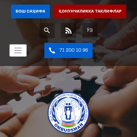
БОШ САҲИФА
ҚОНУНЧИЛИККА ТАКЛИФЛАР
ЎЗ
71 200 10 96