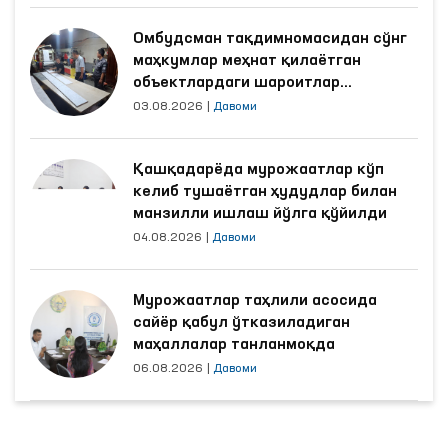
Омбудсман тақдимномасидан сўнг
маҳкумлар меҳнат қилаётган
объектлардаги шароитлар
яхшиланди
03.08.2026
|
Давоми
Қашқадарёда мурожаатлар кўп
келиб тушаётган ҳудудлар билан
манзилли ишлаш йўлга қўйилди
04.08.2026
|
Давоми
Мурожаатлар таҳлили асосида
сайёр қабул ўтказиладиган
маҳаллалар танланмоқда
06.08.2026
|
Давоми