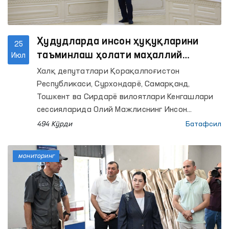
Ҳудудларда инсон ҳуқуқларини
25
таъминлаш ҳолати маҳаллий
Июл
Кенгашлар сессияларида муҳокама
Халқ депутатлари Қорақалпоғистон
қилинди
Республикаси, Сурхондарё, Самарқанд,
Тошкент ва Сирдарё вилоятлари Кенгашлари
сессияларида Олий Мажлиснинг Инсон
ҳуқуқлари бўйича вакили (омбудсман)нинг
494 Кўрди
Батафсил
тегишли минтақавий вакиллари томонидан
ҳудудларда инсон ҳуқуқлари, эркинликлари
мониторинг
ва қонуний манфаатларини ҳимоя қилиш
ҳолати юзасидан маърузалар тақдим этилди.