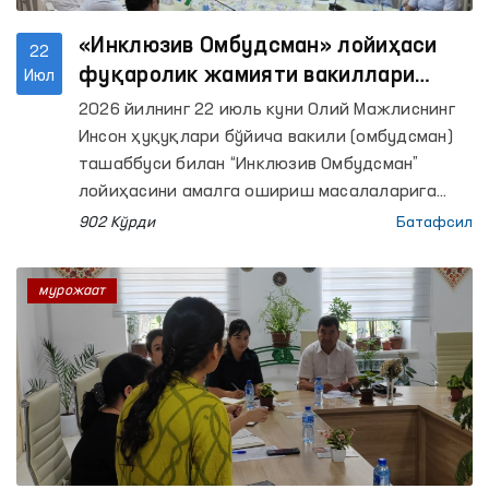
«Инклюзив Омбудсман» лойиҳаси
22
фуқаролик жамияти вакиллари
Июл
билан муҳокама қилинди
2026 йилнинг 22 июль куни Олий Мажлиснинг
Инсон ҳуқуқлари бўйича вакили (омбудсман)
ташаббуси билан “Инклюзив Омбудсман”
лойиҳасини амалга ошириш масалаларига
бағишланган очиқ мулоқот ўтказилди.
902 Кўрди
Батафсил
мурожаат