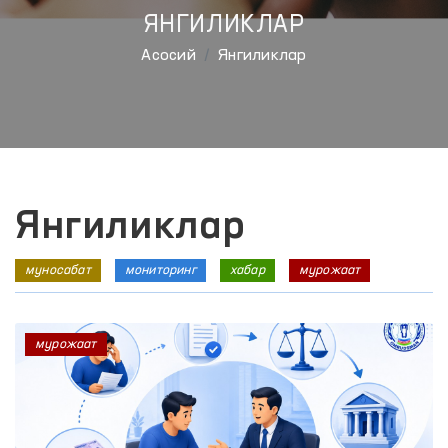
ЯНГИЛИКЛАР
Aсосий
Янгиликлар
Янгиликлар
муносабат
мониторинг
хабар
мурожаат
мурожаат