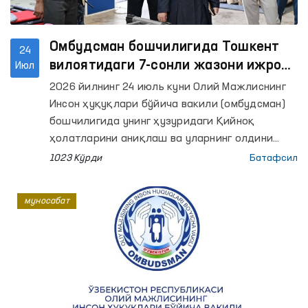
Омбудсман бошчилигида Тошкент
24
вилоятидаги 7-сонли жазони ижро
Июл
этиш колониясида мониторинг
2026 йилнинг 24 июль куни Олий Мажлиснинг
ўтказилди
Инсон ҳуқуқлари бўйича вакили (омбудсман)
бошчилигида унинг ҳузуридаги Қийноқ
ҳолатларини аниқлаш ва уларнинг олдини
олиш бўйича жамоатчилик гуруҳи аъзолари
1023 Кўрди
Батафсил
Тошкент вилоятидаги 7-сонли жазони ижро
этиш колониясига мониторинг ташрифини
муносабат
амалга оширди.