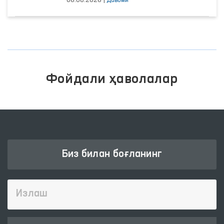
06.08.2026
|
Давоми
Фойдали ҳаволалар
Биз билан боғланинг