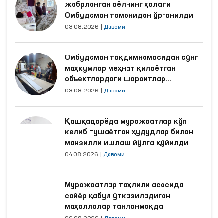
жабрланган аёлнинг ҳолати
Омбудсман томонидан ўрганилди
03.08.2026
|
Давоми
Омбудсман тақдимномасидан сўнг
маҳкумлар меҳнат қилаётган
объектлардаги шароитлар
яхшиланди
03.08.2026
|
Давоми
Қашқадарёда мурожаатлар кўп
келиб тушаётган ҳудудлар билан
манзилли ишлаш йўлга қўйилди
04.08.2026
|
Давоми
Мурожаатлар таҳлили асосида
сайёр қабул ўтказиладиган
маҳаллалар танланмоқда