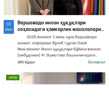
Варшавада инсон ҳуқуқлари
02
соҳасидаги ҳамкорлик масалалари
Июн
муҳокама қилинди
2026 йилнинг 1 июнь куни Варшавада
хизмат сафарида бўлиб турган Олий
Мажлиснинг Инсон ҳуқуқлари бўйича вакили
(омбудсман) Ф. Эшматова бошчилигидаги
делегация аъзолари Европада хавфсизлик ва
985 Кўрди
Батафсил
ҳамкорлик ташкилотининг (ЕХҲТ) Демократик
институтлар ва инсон ҳуқуқлари бўйича
хабар
бюроси (ДИИҲБ) директори Мария Телалиан
билан учрашишди.