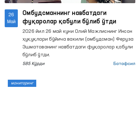
Омбудсманнинг навбатдаги
26
фуқаролар қабули бўлиб ўтди
Май
2026 йил 26 май куни Олий Мажлиснинг Инсон
ҳуқуқлари бўйича вакили (омбудсман) Феруза
Эшматованинг навбатдаги фуқаролар қабули
бўлиб ўтди.
585 Кўрди
Батафсил
мониторинг