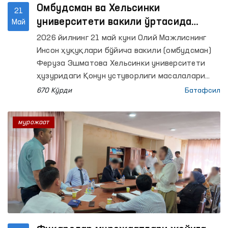
Омбудсман ва Хельсинки
21
университети вакили ўртасида
Май
инсон ҳуқуқларини ҳимоя қилиш
2026 йилнинг 21 май куни Олий Мажлиснинг
соҳасидаги ҳамкорлик масалалари
Инсон ҳуқуқлари бўйича вакили (омбудсман)
муҳокама қилинди
Феруза Эшматова Хельсинки университети
ҳузуридаги Қонун устуворлиги масалалари
марказининг лойиҳаларни режалаштириш
670 Кўрди
Батафсил
бўйича мутахассиси Иида Калманлехто билан
учрашди.
мурожаат