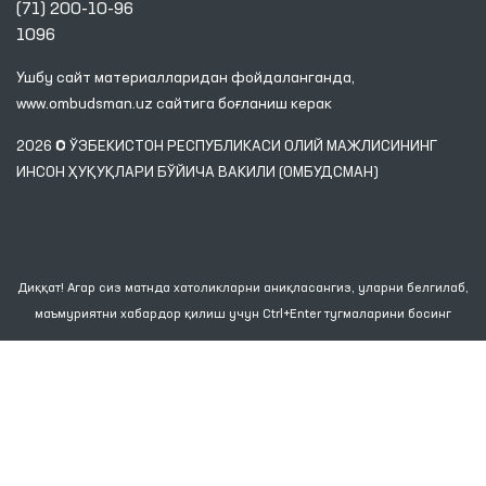
(71) 200-10-96
1096
Ушбу сайт материалларидан фойдаланганда,
www.ombudsman.uz
сайтига боғланиш керак
2026 © ЎЗБЕКИСТОН РЕСПУБЛИКАСИ ОЛИЙ МАЖЛИСИНИНГ
ИНСОН ҲУҚУҚЛАРИ БЎЙИЧА ВАКИЛИ (ОМБУДСМАН)
Диққат! Агар сиз матнда хатоликларни аниқласангиз, уларни белгилаб,
маъмуриятни хабардор қилиш учун Ctrl+Enter тугмаларини босинг