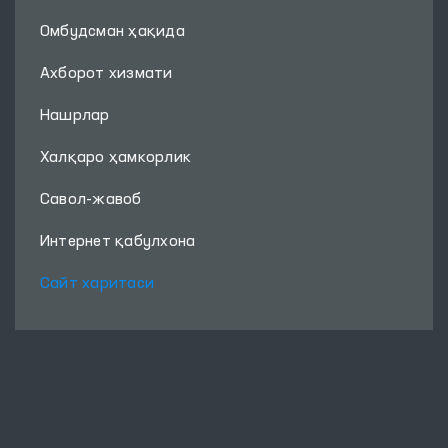
Омбудсман ҳақида
Ахборот хизмати
Нашрлар
Халқаро ҳамкорлик
Савол-жавоб
Интернет қабулхона
Сайт харитаси