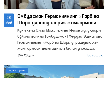
Омбудсман Германиянинг «Ғарб ва
28
Шарқ учрашувлари» жамғармаси
Май
делегацияси билан ҳамкорлик
Куни кеча Олий Мажлиснинг Инсон ҳуқуқлари
истиқболларини муҳокама қилди
бўйича вакили (омбудсман) Феруза Эшматова
Германиянинг «Ғарб ва Шарқ учрашувлари»
жамғармаси делегацияси билан учрашди.
374 Кўрди
Батафсил
мониторинг