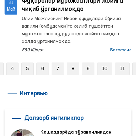
Фуқаролар мурожаатлари жойига
21
чиқиб ўрганилмоқда
Май
Олий Мажлиснинг Инсон ҳуқуқлари бўйича
вакили (омбудсман)га келиб тушаётган
мурожаатлар ҳудудларда жойига чиққан
ҳолда ўрганилмоқда.
589 Кўрди
Батафсил
Previous
4
5
6
7
8
9
10
11
Интервью
Долзарб янгиликлар
Қашқадарёда зўравонликдан