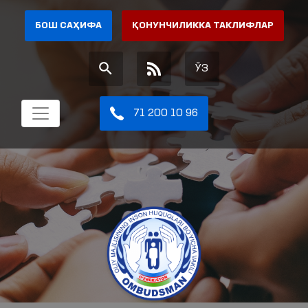
БОШ САҲИФА
ҚОНУНЧИЛИККА ТАКЛИФЛАР
ЎЗ
71 200 10 96