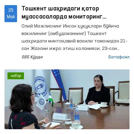
Тошкент шаҳридаги қатор
25
муассасаларда мониторинг
Май
ташрифлари амалга оширилди
Олий Мажлиснинг Инсон ҳуқуқлари бўйича
вакилининг (омбудсманнинг) Тошкент
шаҳридаги минтақавий вакили томонидан 21-
сон Жазони ижро этиш колонияси, 23-сон
Маҳкумлар учун ихтисослашган касалхона, 51-
585 Кўрди
Батафсил
сон Манзил-колония ва унинг ишлаб чиқариш
объектлари, 1- ва 2-сонли “Мурувват”
хабар
ногиронлиги бўлган болалар учун интернат
уйлари, Тошкент шаҳар мажбурий даволаш
наркология шифохонаси, Республика кузатув
кучайтирилган руҳий касалликлар ва Руҳий
касалликлар клиник шифохоналарига
мониторинг ташрифлари амалга оширилди.