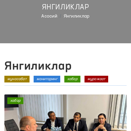
ЯНГИЛИКЛАР
Aсосий
Янгиликлар
Янгиликлар
муносабат
мониторинг
хабар
мурожаат
хабар