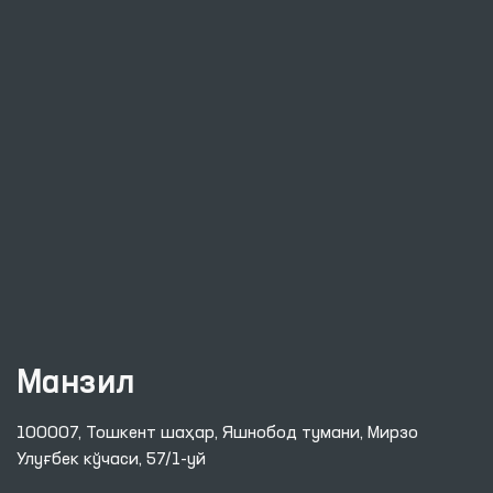
Манзил
100007, Тошкент шаҳар, Яшнобод тумани, Мирзо
Улуғбек кўчаси, 57/1-уй