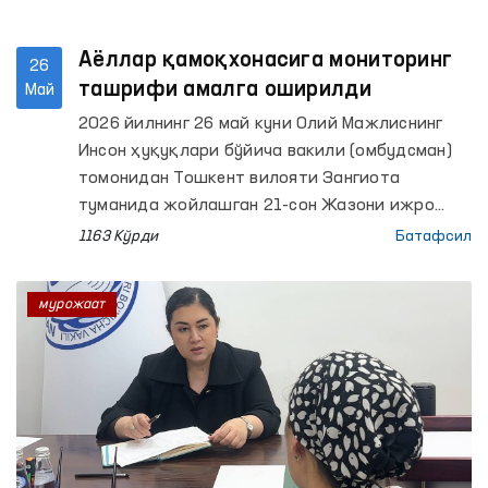
Аёллар қамоқхонасига мониторинг
26
ташрифи амалга оширилди
Май
2026 йилнинг 26 май куни Олий Мажлиснинг
Инсон ҳуқуқлари бўйича вакили (омбудсман)
томонидан Тошкент вилояти Зангиота
туманида жойлашган 21-сон Жазони ижро
этиш колониясида мониторинг ташрифи
1163 Кўрди
Батафсил
ўтказилди.
мурожаат