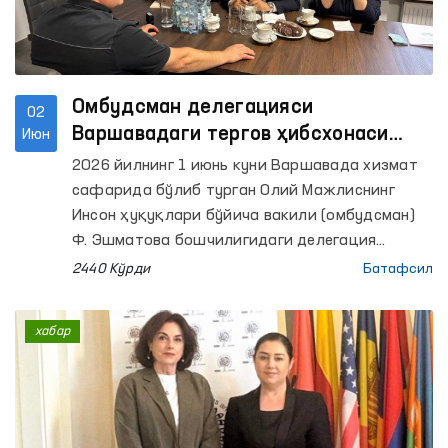
Омбудсман делегацияси
02
Варшавадаги тергов ҳибсхонаси
Июн
фаолияти билан танишди
2026 йилнинг 1 июнь куни Варшавада хизмат
сафарида бўлиб турган Олий Мажлиснинг
Инсон ҳуқуқлари бўйича вакили (омбудсман)
Ф. Эшматова бошчилигидаги делегация
“Варшава-Бялоленка” тергов ҳибсхонаси
2440 Кўрди
Батафсил
фаолияти билан танишди.
хабар