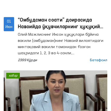
“Омбудсман соати” доирасида
01
Навоийда ўқувчиларнинг ҳуқуқий
Июн
хабардорлиги оширилмоқда
Олий Мажлиснинг Инсон ҳуқуқлари бўйича
вакили (омбудсман)нинг Навоий вилоятидаги
минтақавий вакили томонидан Ғозғон
шаҳридаги 1, 2, 3 ва 4-сонли,
шунингдек Нурота туманидаги 2, 6, 27 ва 34-
2399 Кўрди
Батафсил
сонли умумий ўрта таълим
мактабларида интерактив машғулотлар
хабар
ташкил этилди. Уларда жами 280 нафардан
ортиқ ўқувчи иштирок этди.