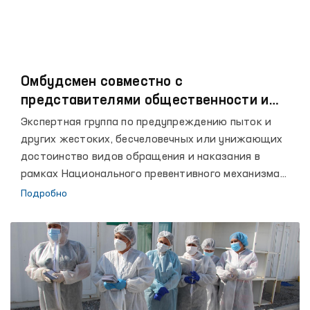
Омбудсмен совместно с
представителями общественности и
СМИ начал мониторинговые посещения
Экспертная группа по предупреждению пыток и
пенитенциарных учреждений для
других жестоких, бесчеловечных или унижающих
предотвращения пыток.
достоинство видов обращения и наказания в
рамках Национального превентивного механизма
при Уполномоченном Олий Мажлиса по правам
Подробно
человека (Омбудсмане) осуществляет мониторинги
с 2019 года. Благодаря этому устанавливается
парламентский и общественный контроль за
соблюдением прав человека в пенитенциарных
учреждениях, следственных изоляторах и других
закрытых учреждениях.