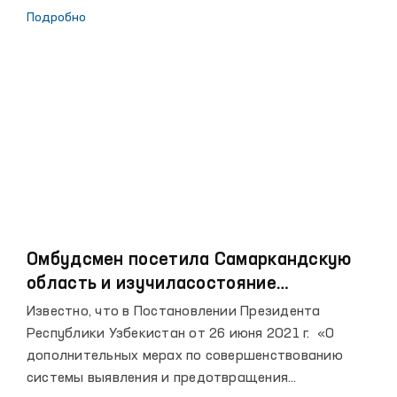
yilning 3avgust kuni Toshkent viloyatidagi 44-
Подробно
sonlimanzil-koloniyasida Ombudsman Kotibiyatining
Qiynoqqa solish holatlarining oldini olish sektorixodimlari
tomonidanmonitoring tashrifi o‘tkazildi.
Омбудсмен посетила Самаркандскую
область и изучиласостояние
соблюдения прав человека
Известно, что в Постановлении Президента
Республики Узбекистан от 26 июня 2021 г. «О
дополнительных мерах по совершенствованию
системы выявления и предотвращения