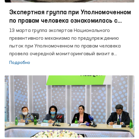
Экспертная группа при Уполномоченном
по правам человека ознакомилась с
условиями в исправительной колонии №
13 марта группа экспертов Национального
14.
превентивного механизма по предупреждению
пыток при Уполномоченном по правам человека
провела очередной мониторинговый визит в
исправительную колонию № 14 Ташкентской
Подробно
области.