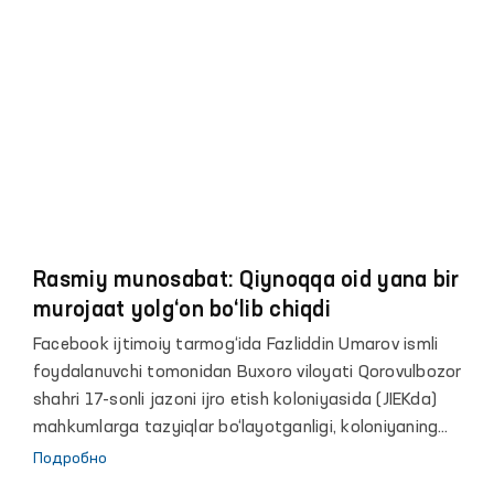
общественные группы для выявления и
предотвращения случаев пытокпри Уполномоченном
Олий Мажлиса по правам человека (Омбудсмене) и
вместе с этими общественными группами проводить
регулярные контрольные посещения мест
содержания лиц с ограниченными возможностями.
Rasmiy munosabat: Qiynoqqa oid yana bir
murojaat yolg‘on bo‘lib chiqdi
Facebook ijtimoiy tarmog‘ida Fazliddin Umarov ismli
foydalanuvchi tomonidan Buxoro viloyati Qorovulbozor
shahri 17-sonli jazoni ijro etish koloniyasida (JIEKda)
mahkumlarga tazyiqlar bo‘layotganligi, koloniyaning
maxsus bo‘limi tomonidan mahkumlarning murojaatlari
Подробно
qabul qilinmayotganligi hamda Mirzohid ismli mahkum