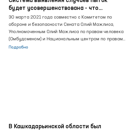
Система выявления случаев пыток
будет усовершенствована - что
отражено в проекте указа Президента?
30 марта 2021 года совместно с Комитетом по
обороне и безопасности Сената Олий Мажлиса,
Уполномоченным Олий Мажлиса по правам человека
(Омбудсменом) и Национальным центром по правам
человека Республики Узбекистан был проведен
Подробно
круглый стол для информирования широкой
общественности о содержании проекта
нормативно-правового документа. Следует
отметить, что данный проект был прописан в пункте
23 Государственной программы года поддержки
молодежи и общественного здоровья.
В Кашкадарьинской области был