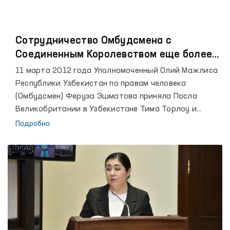
Сотрудничество Омбудсмена с
Соединенным Королевством еще более
укрепляется.
11 марта 2012 года Уполномоченный Олий Мажлиса
Республики Узбекистан по правам человека
(Омбудсмен) Феруза Эшматова приняла Посла
Великобритании в Узбекистане Тима Торлоу и
заместителя заведующего сектором по
Подробно
политическим вопросам и общественной
дипломатии Майкла Баума.