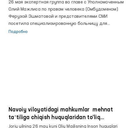
мониторинговый визит в
26 мая экспертная группа во главе с Уполномоченным
специализированную больницу для
Олий Мажлиса по правам человека (Омбудсменом)
заключенных
Ферузой Эшматовой и представителями СМИ
посетила специализированную больницу для
заключенных №23 в Ташкенте.
Подробно
Navoiy viloyatidagi mahkumlar mehnat
taʼtiliga chiqish huquqlaridan to‘liq
foydalanishmagan
Joriy yilning 26 may kuni Oliy Majlisning Inson huquqlari