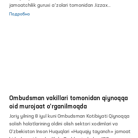
jamoatchilik guruxi aʼzolari tomonidan Jizzax
viloyatining Jizzax shahridagi 29-son, Zafarabod
Подробно
tumanidagi 30-31–son Manzil koloniyalari, Jizzax shahar
va Sharof Rashidov tumani IIO FMB Vaqtincha saqlash
hibsxonalari hamda Sirdaryo viloyatining Sardoba
tumanidagi 39-son, Guliston tumanidagi 40-son Manzil-
koloniyalariga, shuningdek, Xovos shahridagi 8-son
Tergov hibsxonasiga navbatdagi monitoring tashriflari
amalga oshirildi.
Ombudsman vakillari tomonidan qiynoqqa
oid murojaat o‘rganilmoqda
Joriy yilning 8 iyul kuni Ombudsman Kotibiyati Qiynoqqa
solish holatlarining oldini olish sektori xodimlari va
O‘zbekiston Inson Huquqlari «Huquqiy tayanch» jamoat