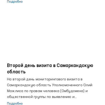
пыток»,отмечено, что необходимо создавать
Подробно
общественные группы для выявления и
предотвращения случаев пытокпри Уполномоченном
Олий Мажлиса по правам человека (Омбудсмене) и
вместе с этими общественными группами проводить
регулярные контрольные посещения мест
содержания лиц с ограниченными возможностями.
Второй день визита в Самаркандскую
область
На второй день мониторингового визита в
Самаркандскую область Уполномоченного Олий
Мажлиса по правам человека (Омбудсмена) и
общественной группы по выявлению и
предупреждению случаев пыток в рамках
Подробно