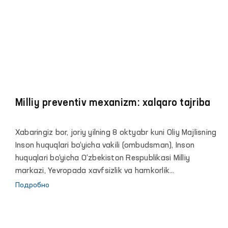
совместно с Национальным центром по правам
человека Республики Узбекистан, Координатором
проектов ОБСЕ в Узбекистане и Региональным
представителем Управления Верховного комиссара
ООН по правам человека в Центральной Азии.
Milliy preventiv mexanizm: xalqaro tajriba
Xabaringiz bor, joriy yilning 8 oktyabr kuni Oliy Majlisning
Inson huquqlari bo‘yicha vakili (ombudsman), Inson
huquqlari bo‘yicha O‘zbekiston Respublikasi Milliy
markazi, Yevropada xavfsizlik va hamkorlik
tashkilotining O‘zbekistondagi loyihalari
Подробно
muvofiqlashtiruvchisi hamda BMT Inson huquqlari
bo‘yicha Oliy komissari boshqarmasining Markaziy Osiyo
bo‘yicha mintaqaviy vakili bilan hamkorlikda