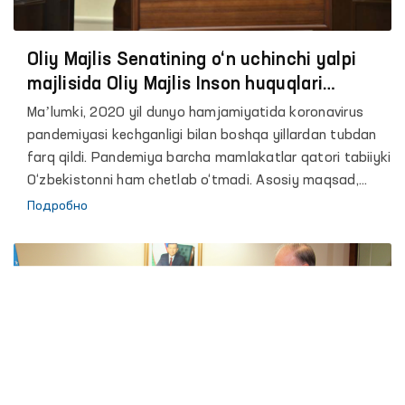
Oliy Majlis Senatining o‘n uchinchi yalpi
majlisida Oliy Majlis Inson huquqlari
bo‘yicha vakili (ombudsman) Feruza
Maʼlumki, 2020 yil dunyo hamjamiyatida koronavirus
Eshmatovaning 2020 yildagi faoliyati
pandemiyasi kechganligi bilan boshqa yillardan tubdan
to‘g‘risidagi hisoboti yuzasidan maʼruzasi
farq qildi. Pandemiya barcha mamlakatlar qatori tabiiyki
O‘zbekistonni ham chetlab o‘tmadi. Asosiy maqsad,
insonlarni hayotini saqlab qolish va mamlakat
Подробно
iqtisodiyotini qo‘llab quvvatlashdan iborat edi.
Pandemiya sharoitida joylardagi davlat va jamoatchilik
vakillari birgalikda ehtiyojmand, moddiy yordam va
ko‘makka muhtoj oilalar ro‘yxati, “temir daftar”lar tashkil
etildi. Yagona ijtimoiy reyestr yaratildi, eng muhtoj
qatlam vakillariga har tomonlama yordam ko‘rsatildi.