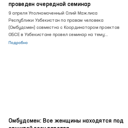
проведен очередной семинар
9 апреля Уполномоченный Олий Мажлиса
Республики Узбекистан по правам человека
(Омбудсмен) совместно с Координатором проектов
ОБСЕ в Узбекистане провел семинар на тему:
«Законодательство Республики Узбекистан и
Подробно
международно-правовые нормы в области защиты
прав и свобод заключенных и задержанных».
Омбудсмен: Все женщины находятся под