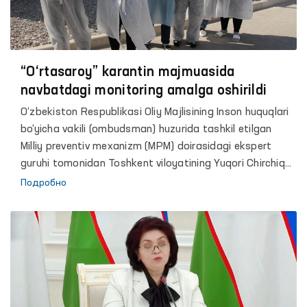
“O‘rtasaroy” karantin majmuasida
navbatdagi monitoring amalga oshirildi
O‘zbekiston Respublikasi Oliy Majlisining Inson huquqlari
bo‘yicha vakili (ombudsman) huzurida tashkil etilgan
Milliy preventiv mexanizm (MPM) doirasidagi ekspert
guruhi tomonidan Toshkent viloyatining Yuqori Chirchiq
tumanida joylashgan koronavirus infeksiyasini
Подробно
yuqtirganlikda gumon qilingan shaxslarni vaqtinchalik
karantinda saqlashga moslashtirilgan majmua, yaʼni
“O‘rtasaroy” karantin majmuasida joriy yilning 27 avgust
kuni monitoring amalga oshirilganligi haqida xabar
bergan edik. Mazkur monitoring davomida, karantinga
olingan shaxslarning yashash, ovqatlanish hamda ularga
tibbiy yordam ko‘rsatish holati o‘rganilib, ekspert guruhi