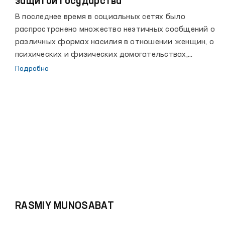
защитой государства
В последнее время в социальных сетях было
распространено множество неэтичных сообщений о
различных формах насилия в отношении женщин, о
психических и физических домогательствах,
доводящих их до совершения суицида. Очевидно
Подробно
одно, что случаев насилия в отношении женщин на
самом деле может быть гораздо больше. Мы не
можем этого отрицать. Потому что, как бы
узбекской женщине не было трудно, она не хочет
раскрывать это перед знакомыми и соседями, не
говоря уже о распространении посредством
социальных сетей.
RASMIY MUNOSABAT