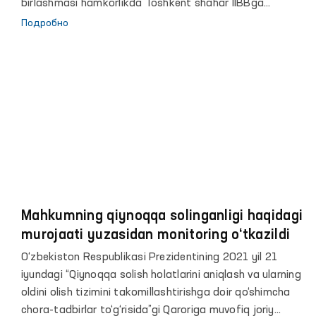
birlashmasi hamkorlikda Toshkent shahar IIBBga
qarashli Maʼmuriy qamoqqa olingan shaxslarni saqlash
Подробно
uchun mo‘ljallangan maxsus qabulxona va Vaqtincha
saqlash hibsxonasiga monitoring tashriflari amalga
oshirildi.
Mahkumning qiynoqqa solinganligi haqidagi
murojaati yuzasidan monitoring o‘tkazildi
O‘zbekiston Respublikasi Prezidentining 2021 yil 21
iyundagi “Qiynoqqa solish holatlarini aniqlash va ularning
oldini olish tizimini takomillashtirishga doir qo‘shimcha
chora-tadbirlar to‘g‘risida”gi Qaroriga muvofiq joriy