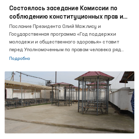
Состоялось заседание Комиссии по
соблюдению конституционных прав и
свобод при Уполномоченном Олий
Послание Президента Олий Мажлису и
Мажлиса по правам человека
Государственная программа «Год поддержки
(Омбудсмене)
молодежи и общественного здоровья» ставит
перед Уполномоченным по правам человека ряд
задач по предупреждению пыток, борьбе со всеми
Подробно
формами пыток, обеспечению полного соблюдения
прав человека в закрытых учреждениях,
организации работы по принципу неотвратимости
наказания, защите прав ребенка. 19 марта
состоялось заседание Комиссии по соблюдению
конституционных прав и свобод при
Уполномоченном Олий Мажлиса по правам человека
(Омбудсмене) для определения основных
направлений деятельности Омбудсмена на 2021 год.