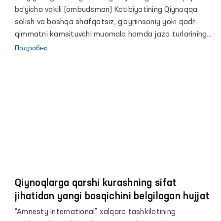
bo‘yicha vakili (ombudsman) Kotibiyatining Qiynoqqa
solish va boshqa shafqatsiz, g‘ayriinsoniy yoki qadr-
qimmatni kamsituvchi muomala hamda jazo turlarining
oldini olish sektori mudiri Temurbek Hayitov va
Подробно
Ombudsmanning Navoiy viloyatidagi mintaqaviy vakili
Baxodir Sobirovlar Parlament yuqori palatasining
Mudofaa va xavfsizlik masalalari qo‘mitasi tomonidan
tuzilgan ishchi guruh tarkibida, Navoiy viloyatida
joylashgan 4, 5 va 11-son jazoni ijro etish
muassasalarida bo‘lib, mahkumlar uchun yaratilgan
shart-sharoitlarni o‘rganishdi.
Qiynoqlarga qarshi kurashning sifat
jihatidan yangi bosqichini belgilagan hujjat
“Amnesty International” xalqaro tashkilotining