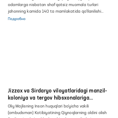
odamlarga nisbatan shafqatsiz muomala turlari
jahonning kamida 140 ta mamlakatida qo‘llanilishi
kuzatilmoqda.
Подробно
Jizzax va Sirdaryo viloyatlaridagi manzil-
koloniya va tergov hibsxonalariga
monitoring tashrifi amalga oshirildi
Oliy Majlisning Inson huquqlari bo‘yicha vakili
(ombudsman) Kotibiyatining Qiynoqlarning oldini olish