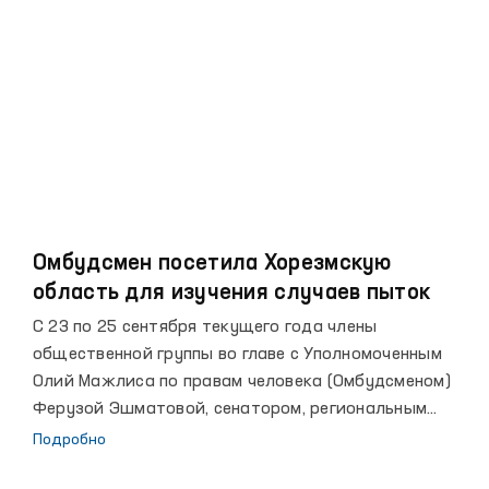
koloniya rahbarining birinchi o‘rinbosari tomonidan
kaltaklanib, tishlari sindirilganligi haqida xabar
joylashtirgan edi.
Омбудсмен посетила Хорезмскую
область для изучения случаев пыток
С 23 по 25 сентября текущего года члены
общественной группы во главе с Уполномоченным
Олий Мажлиса по правам человека (Омбудсменом)
Ферузой Эшматовой, сенатором, региональным
представителем Уполномоченного по правам
Подробно
человека совершили мониторинговый визит в