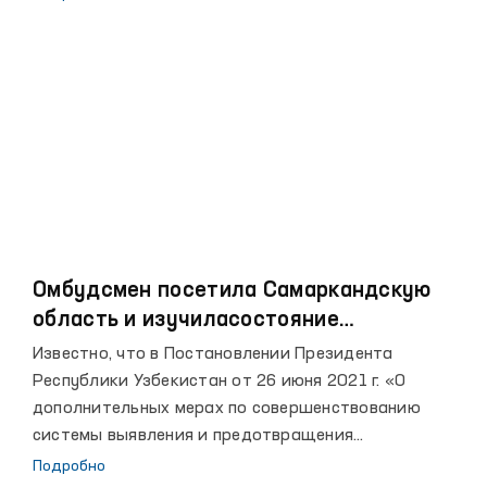
национального превентивного механизма, был
произведен осмотр СИЗО № 7.
Омбудсмен посетила Самаркандскую
область и изучиласостояние
соблюдения прав человека
Известно, что в Постановлении Президента
Республики Узбекистан от 26 июня 2021 г. «О
дополнительных мерах по совершенствованию
системы выявления и предотвращения
пыток»,отмечено, что необходимо создавать
Подробно