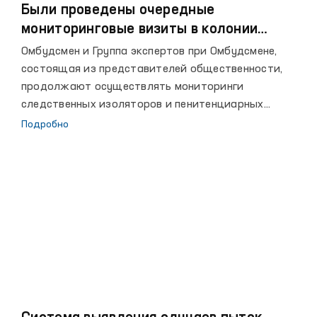
Были проведены очередные
мониторинговые визиты в колонии
Ташкентской области
Омбудсмен и Группа экспертов при Омбудсмене,
состоящая из представителей общественности,
продолжают осуществлять мониторинги
следственных изоляторов и пенитенциарных
учреждений в рамках Национального превентивного
Подробно
механизма по предупреждению пыток.