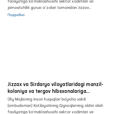
faoliyatiga ko‘maklashuvchi sektor xodimlari va
jamoatchilik guruxi aʼzolari tomonidan Jizzax
viloyatining Jizzax shahridagi 29-son, Zafarabod
Подробно
tumanidagi 30-31–son Manzil koloniyalari, Jizzax shahar
va Sharof Rashidov tumani IIO FMB Vaqtincha saqlash
hibsxonalari hamda Sirdaryo viloyatining Sardoba
tumanidagi 39-son, Guliston tumanidagi 40-son Manzil-
koloniyalariga, shuningdek, Xovos shahridagi 8-son
Tergov hibsxonasiga navbatdagi monitoring tashriflari
amalga oshirildi.
Jizzax va Sirdaryo viloyatlaridagi manzil-
koloniya va tergov hibsxonalariga
monitoring tashrifi amalga oshirildi
Oliy Majlisning Inson huquqlari bo‘yicha vakili
(ombudsman) Kotibiyatining Qiynoqlarning oldini olish
faoliyatiga ko‘maklashuvchi sektor xodimlari va