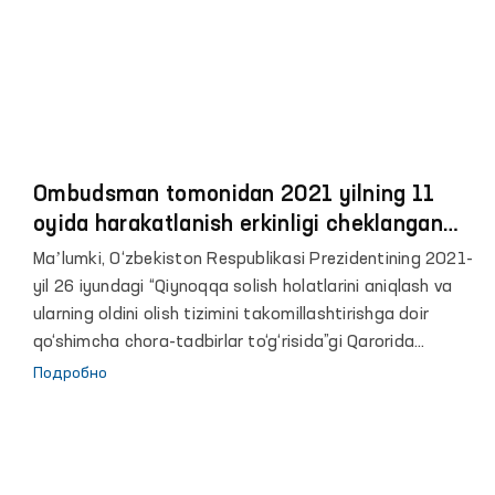
vakolatxonasi bilan hamkorlikda “Harakatlanish erkinligi
cheklangan muassasalarga monitoring uyushtirish va
hisobotlarni tayorlash: xalqaro amaliyot va standartlar”
mavzusidagi oʼquv seminari oʼtkazildi.
Ombudsman tomonidan 2021 yilning 11
oyida harakatlanish erkinligi cheklangan
shaxslar saqlanadigan yopiq
Maʼlumki, O‘zbekiston Respublikasi Prezidentining 2021-
muassasalarga amalga oshirilgan
yil 26 iyundagi “Qiynoqqa solish holatlarini aniqlash va
monitoring tashriflari bo‘yicha brifing
ularning oldini olish tizimini takomillashtirishga doir
qo‘shimcha chora-tadbirlar to‘g‘risida”gi Qarorida
Ombudsman hamda uning huzuridagi Qiynoq holatlarini
Подробно
aniqlash va ularning oldini olish bo‘yicha Jamoatchilik
guruhlari tomonidan gaupvaxta, maxsus qabulxona,
vaqtincha saqlash hibsxonasi, tergov hibsxonasi, jazoni
ijro etish muassasasi, intizomiy qism va majburiy