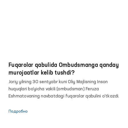
Хорезмскую область для расследования случаев
пыток в закрытых учреждениях.
Fuqarolar qabulida Ombudsmanga qanday
murojaatlar kelib tushdi?
Joriy yilning 30 sentyabr kuni Oliy Majlisning Inson
huquqlari bo‘yicha vakili (ombudsman) Feruza
Eshmatovaning navbatdagi fuqarolar qabulini o‘tkazdi.
Подробно