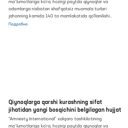
maʼlumotlariga ko‘ra, hozirgi paytda qiynoqlar va
odamlarga nisbatan shafqatsiz muomala turlari
jahonning kamida 140 ta mamlakatida qo‘llanilishi
kuzatilmoqda.
Подробно
Qiynoqlarga qarshi kurashning sifat
jihatidan yangi bosqichini belgilagan hujjat
“Amnesty International” xalqaro tashkilotining
maʼlumotlariga ko‘ra, hozirgi paytda qiynoqlar va