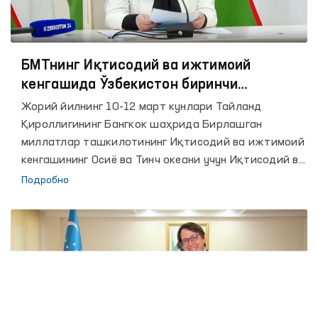
aʼzolari tomonidan karantinga olingan shaxslar bilan
uchrashuvlar o‘tkazilgan edi.
БМТнинг Иқтисодий ва ижтимоий
кенгашида Ўзбекистон биринчи
маротаба иштирок этди
Жорий йилнинг 10-12 март кунлари Тайланд
Қироллигининг Бангкок шаҳрида Бирлашган
миллатлар ташкилотининг Иқтисодий ва ижтимоий
кенгашининг Осиё ва Тинч океани учун Иқтисодий ва
ижтимоий комиссияси минтақада хавфсиз,
Подробно
тартибли ва мунтазам миграция бўйича глобал
шартномани амалга оширилишини кўриб чиқиш
мақсадида, пандемияни ҳисобга олган ҳолда
офлайн ва онлайн тарзда минтақавий йиғилиши
ўтказилмоқда.