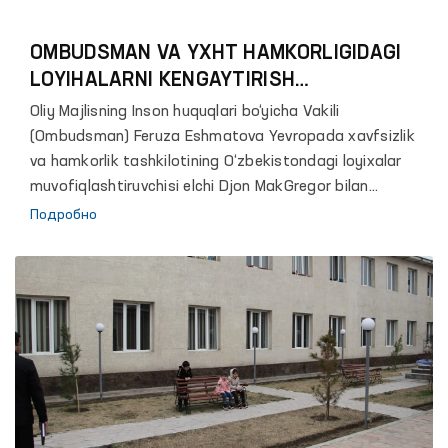
OMBUDSMAN VA YXHT HAMKORLIGIDAGI
LOYIHALARNI KENGAYTIRISH
REJALASHTIRILMOQDA
Oliy Majlisning Inson huquqlari bo‘yicha Vakili
(Ombudsman) Feruza Eshmatova Yevropada xavfsizlik
va hamkorlik tashkilotining O‘zbekistondagi loyixalar
muvofiqlashtiruvchisi elchi Djon MakGregor bilan
uchrashdi.
Подробно