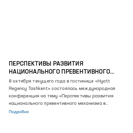
ПЕРСПЕКТИВЫ РАЗВИТИЯ
НАЦИОНАЛЬНОГО ПРЕВЕНТИВНОГО
МЕХАНИЗМА В УЗБЕКИСТАНЕ НА ОСНОВЕ
8 октября текущего года в гостинице «Hyatt
МЕЖДУНАРОДНЫХ СТАНДАРТОВ
Regency Tashkent» состоялась международная
конференция на тему «Перспективы развития
национального превентивного механизма в
Узбекистане на основе международных
Подробно
стандартов», организованная Уполномоченным Олий
Мажлиса по правам человека (омбудсманом)