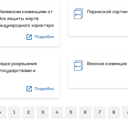
Женевским конвенциям от
Парижской хартии 
ийся защиты жертв
ждународного характера
Подробно
рядке разрешения
Венская конвенция
государствами и
Подробно
Previous
«
1
2
3
4
5
6
7
8