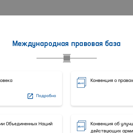
Международная правовая база
ловека
Конвенция о права
Подробно
ции Объединенных Наций
Конвенция об улуч
действующих арми