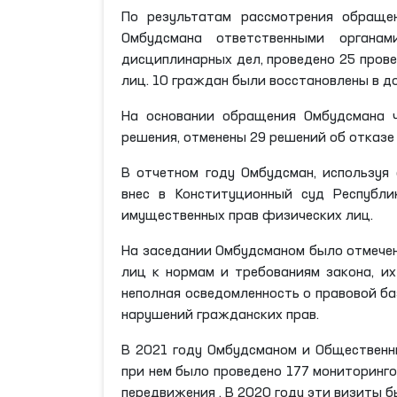
По результатам рассмотрения обраще
Омбудсмана ответственными органа
дисциплинарных дел, проведено 25 пров
лиц. 10 граждан были восстановлены в д
На основании обращения Омбудсмана ч
решения, отменены 29 решений об отказе
В отчетном году Омбудсман, используя 
внес в Конституционный суд Республи
имущественных прав физических лиц.
На заседании Омбудсманом было отмече
лиц к нормам и требованиям закона, и
неполная осведомленность о правовой ба
нарушений гражданских прав.
В 2021 году Омбудсманом и Общественн
при нем было проведено 177 мониторинг
передвижения . В 2020 году эти визиты б