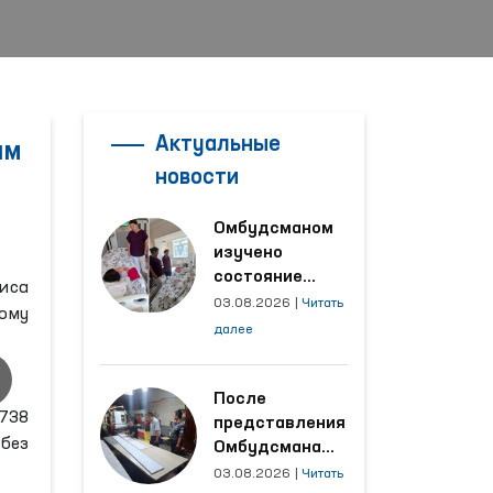
Актуальные
ам
новости
Омбудсманом
изучено
состояние
иса
женщины,
03.08.2026
|
Читать
ному
пострадавшей от
далее
насилия в
Кашкадарьинской
области
После
738
представления
 без
Омбудсмана
улучшены
03.08.2026
|
Читать