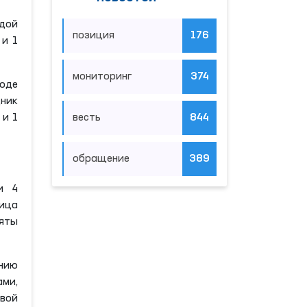
дой
позиция
176
 и 1
мониторинг
374
ходе
дник
 и 1
весть
844
обращение
389
и 4
лица
яты
нию
ами,
овой