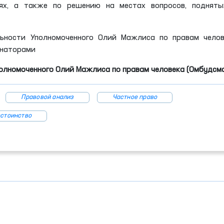
ях, а также по решению на местах вопросов, подняты
ьности Уполномоченного Олий Мажлиса по правам челов
енаторами
полномоченного
Олий Мажлиса
по правам человека (Омбудсм
Правовой анализ
Частное право
стоинство