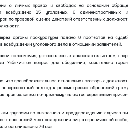
ний о личных правах и свободах на основании обраще
ми возбуждено 15 уголовных, 6 административных 
ерок по правовой оценке действий ответственных должнос
олжности.
ерез органы прокуратуры подано 6 протестов на судеб
 в возбуждении уголовного дела в отношении заявителей.
свои полномочия, установленные законодательством, впе
ки Узбекистан вопрос для обсужения, касательно гаран
но, что пренебрежительное отношение некоторых должнос
х поверхностный подход к рассмотрению обращений граж
зе прав человека по-прежнему являются серьезными причи
ыми группами по выявлению и предупреждению случаев п
овых посещений мест содержания лиц с ограниченной своб
ыли организованы 76 раз.