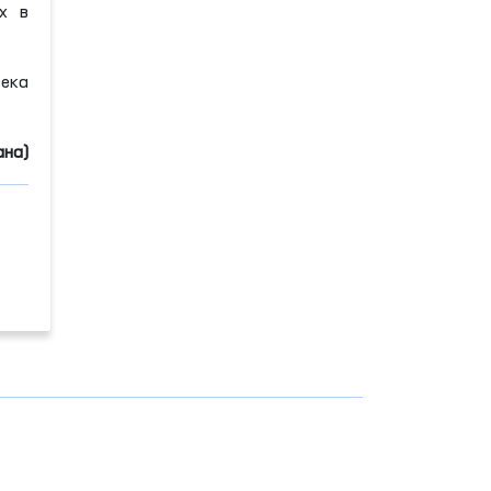
х в
ека
ана)