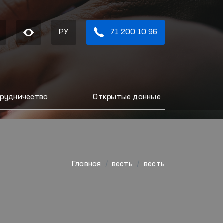
РУ
71 200 10 96
рудничество
Открытые данные
Главная
весть
весть