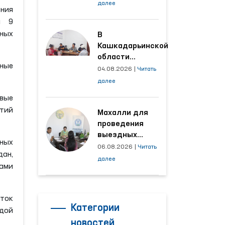
условия на
далее
ния
производственных
и 9
объектах, где
тных
трудятся
В
осуждённые
Кашкадарьинской
области
ные
налажена
04.08.2026
|
Читать
адресная работа
далее
с территориями,
рвые
откуда поступает
тий
наибольшее
Махалли для
количество
проведения
обращений
выездных
тных
приёмов
06.08.2026
|
Читать
дан,
определяются
далее
нами
на основе
анализа
обращений
ыток
Категории
одой
новостей