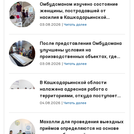
Омбудсманом изучено состояние
женщины, пострадавшей от
насилия в Кашкадарьинской
области
03.08.2026
|
Читать далее
После представления Омбудсмана
улучшены условия на
производственных объектах, где
трудятся осуждённые
03.08.2026
|
Читать далее
В Кашкадарьинской области
налажена адресная работа с
территориями, откуда поступает
наибольшее количество обращений
04.08.2026
|
Читать далее
Махалли для проведения выездных
приёмов определяются на основе