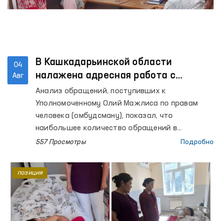
В Кашкадарьинской области
04
налажена адресная работа с
Авг
территориями, откуда поступает
Анализ обращений, поступивших к
наибольшее количество обращений
Уполномоченному Олий Мажлиса по правам
человека (омбудсману), показал, что
наибольшее количество обращений в
Кашкадарьинской области поступает из
557 Просмотры
Подробно
Касанского района.
позиция