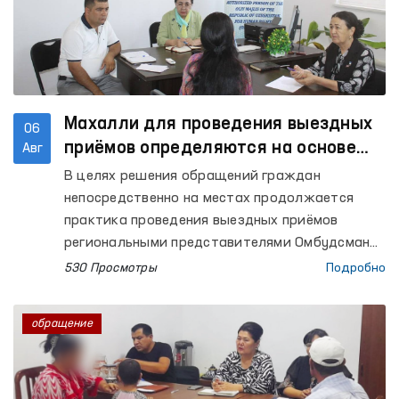
Махалли для проведения выездных
06
приёмов определяются на основе
Авг
анализа обращений
В целях решения обращений граждан
непосредственно на местах продолжается
практика проведения выездных приёмов
региональными представителями Омбудсмана.
При этом махалли, в которых организуются
530 Просмотры
Подробно
выездные приёмы, определяются на основе
анализа обращений, поступающих от
обращение
граждан.