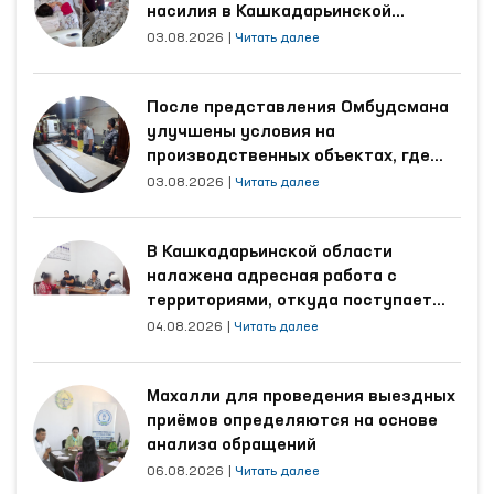
насилия в Кашкадарьинской
области
03.08.2026
|
Читать далее
После представления Омбудсмана
улучшены условия на
производственных объектах, где
трудятся осуждённые
03.08.2026
|
Читать далее
В Кашкадарьинской области
налажена адресная работа с
территориями, откуда поступает
наибольшее количество обращений
04.08.2026
|
Читать далее
Махалли для проведения выездных
приёмов определяются на основе
анализа обращений
06.08.2026
|
Читать далее