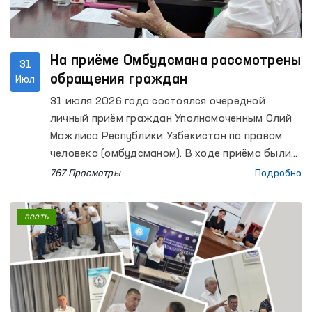
На приёме Омбудсмана рассмотрены
31
обращения граждан
Июл
31 июля 2026 года состоялся очередной
личный приём граждан Уполномоченным Олий
Мажлиса Республики Узбекистан по правам
человека (омбудсманом). В ходе приёма были
рассмотрены обращения по вопросам права
767 Просмотры
Подробно
собственности, социальной защиты,
гражданско-правовых отношений, жилищных
весть
вопросов, судебно-следственных процессов,
прав осуждённых и содержащихся под
стражей лиц, а также по другим правовым
вопросам.