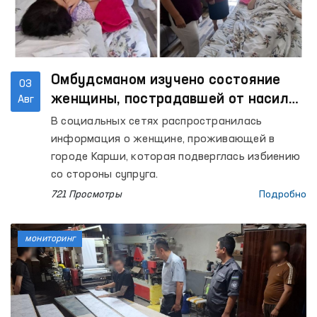
Омбудсманом изучено состояние
03
женщины, пострадавшей от насилия
Авг
в Кашкадарьинской области
В социальных сетях распространилась
информация о женщине, проживающей в
городе Карши, которая подверглась избиению
со стороны супруга.
721 Просмотры
Подробно
мониторинг