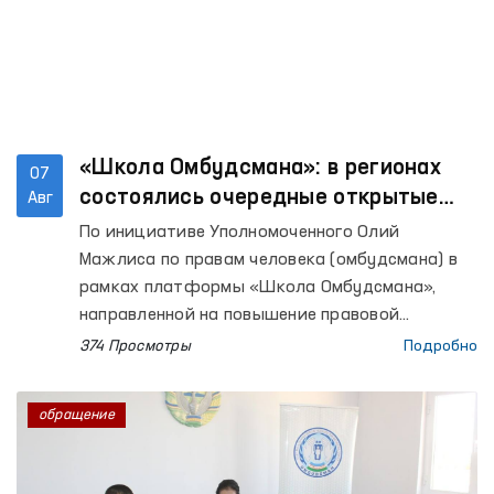
«Школа Омбудсмана»: в регионах
07
состоялись очередные открытые
Авг
встречи с гражданами
По инициативе Уполномоченного Олий
Мажлиса по правам человека (омбудсмана) в
рамках платформы «Школа Омбудсмана»,
направленной на повышение правовой
осведомлённости населения, продолжаются
374 Просмотры
Подробно
открытые встречи с гражданами в регионах.
обращение