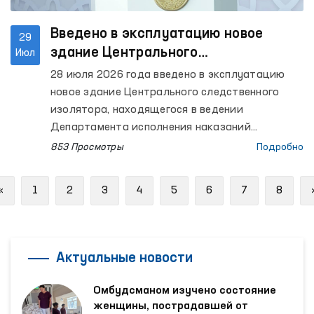
Введено в эксплуатацию новое
29
здание Центрального
Июл
следственного изолятора
28 июля 2026 года введено в эксплуатацию
новое здание Центрального следственного
изолятора, находящегося в ведении
Департамента исполнения наказаний
Министерства внутренних дел Республики
853 Просмотры
Подробно
Узбекистан. В церемонии открытия приняла
участие Уполномоченный Олий Мажлиса по
Previous
«
1
2
3
4
5
6
7
8
правам человека (омбудсман) Феруза
Эшматова.
Актуальные новости
Омбудсманом изучено состояние
женщины, пострадавшей от