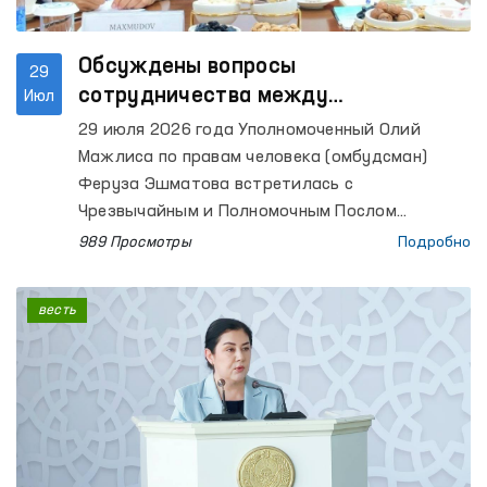
Обсуждены вопросы
29
сотрудничества между
Июл
национальными правозащитными
29 июля 2026 года Уполномоченный Олий
учреждениями Узбекистана и
Мажлиса по правам человека (омбудсман)
Финляндии
Феруза Эшматова встретилась с
Чрезвычайным и Полномочным Послом
Финляндской Республики в Республике
989 Просмотры
Подробно
Узбекистан Йоханной Марией Огрен.
весть