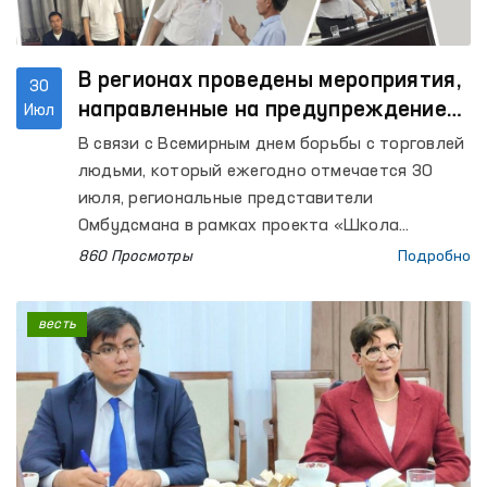
В регионах проведены мероприятия,
30
направленные на предупреждение
Июл
торговли людьми и незаконной
В связи с Всемирным днем борьбы с торговлей
миграции
людьми, который ежегодно отмечается 30
июля, региональные представители
Омбудсмана в рамках проекта «Школа
Омбудсмана» провели в Республике
860 Просмотры
Подробно
Каракалпакстан, Андижанской, Бухарской,
Навоийской, Наманганской, Ферганской,
весть
Самаркандской, Сурхандарьинской,
Ташкентской и Хорезмской областях
мероприятия, направленные на повышение
правовой осведомленности населения и
молодежи.