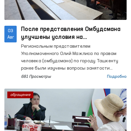
После представления Омбудсмана
03
улучшены условия на
Авг
производственных объектах, где
Региональным представителем
трудятся осуждённые
Уполномоченного Олий Мажлиса по правам
человека (омбудсмана) по городу Ташкенту
ранее были изучены вопросы занятости
осуждённых, отбывающих наказание в
681 Просмотры
Подробно
колонии-поселении № 51, а также условия на
производственных объектах, где они
обращение
осуществляют трудовую деятельность.