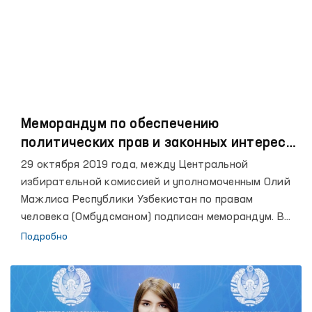
Меморандум по обеспечению
политических прав и законных интересов
граждан между Центральной
29 октября 2019 года, между Центральной
избирательной комиссией и
избирательной комиссией и уполномоченным Олий
уполномоченным Олий Мажлиса
Мажлиса Республики Узбекистан по правам
Республики Узбекистан по правам
человека (Омбудсманом) подписан меморандум. В
соответствии с меморандумом, стороны будут
человека (Омбудсманом).
Подробно
сотрудничать в целях обеспечения политических
прав и законных интересов граждан в рамках
выборов.