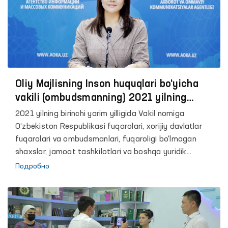
Oliy Majlisning Inson huquqlari bo‘yicha
vakili (ombudsmanning) 2021 yilning
birinchi yarim yillikdagi faoliyati yuzasidan
2021 yilning birinchi yarim yilligida Vakil nomiga
brifing tashkil etildi
O‘zbekiston Respublikasi fuqarolari, xorijiy davlatlar
fuqarolari va ombudsmanlari, fuqaroligi bo‘lmagan
shaxslar, jamoat tashkilotlari va boshqa yuridik
shaxslardan jami 9 632 ta murojaat qabul qilindi 2020
Подробно
yilning huddi shu davrida bu ko‘rsatgich 6 484 tani
tashkil etgan. Shundan, shaxsiy qabulda 723 ta, sayyor
qabullarda 83 ta, pochta va telegraf aloqasi orqali
3 812 ta, “Ishonch telefoni” orqali 1 580 ta,