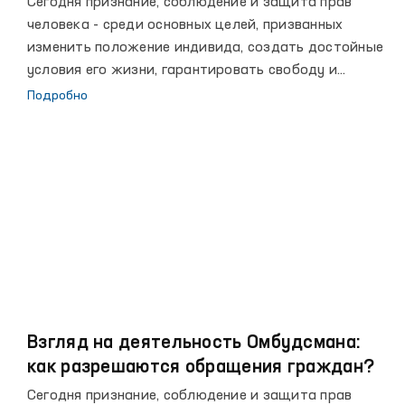
Сегодня признание, соблюдение и защита прав
человека - среди основных целей, призванных
изменить положение индивида, создать достойные
условия его жизни, гарантировать свободу и
неприкосновенность, социальную защищенность,
Подробно
участие в управлении государством.
Приверженность данным стандартам получила
отражение в содержании правовых реформ,
проводимых в стране, а также в создании
институциональных инструментов по защите прав
человека. Также разработаны соответствующие
внесудебные механизмы, среди которых
утверждение должности - Уполномоченный Олий
Мажлиса Республики Узбекистан по правам
человека (Омбудсман).
Взгляд на деятельность Омбудсмана:
как разрешаются обращения граждан?
Сегодня признание, соблюдение и защита прав