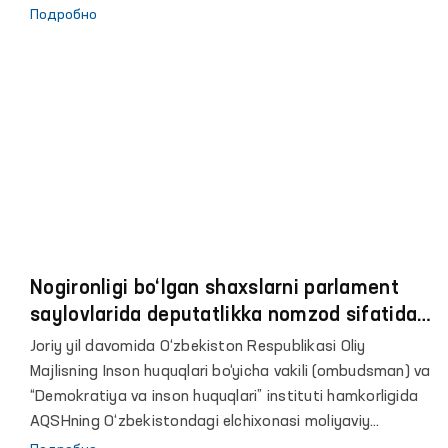
Подробно
Nogironligi bo‘lgan shaxslarni parlament
saylovlarida deputatlikka nomzod sifatida
qatnashish ko‘nikmalarini shakllantirish
Joriy yil davomida O‘zbekiston Respublikasi Oliy
bo‘yicha seminar-treninglar tashkil
Majlisning Inson huquqlari bo‘yicha vakili (ombudsman) va
etilmoqda
“Demokratiya va inson huquqlari” instituti hamkorligida
AQSHning O‘zbekistondagi elchixonasi moliyaviy
ko‘magida qator seminar-treninglar tashkil etildi. Ushbu