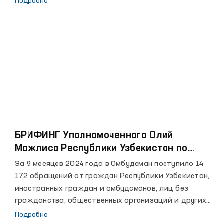
Подробно
tadbirlar nogironligi bo‘lgan shaxslarni parlament
saylovlarida nomzod sifatida qatnashib, bu boradagi
qonunchilikka oid bilimlarini oshirish orqali ularning
siyosiy va huquqiy madaniyatini yuksaltirishga
qaratilgani bilan ahamiyatlidir.
БРИФИНГ Уполномоченного Олий
Мажлиса Республики Узбекистан по
правам человека (Омбудсмена) по
За 9 месяцев 2024 года в Oмбудсмaн поступило 14
итогам рассмотрения обращений
172 обращений от граждан Республики Узбекистан,
граждан за 9 месяцев 2024 года
иностранных граждан и омбудсманов, лиц без
гражданства, общественных организаций и других
юридических лиц.
Подробно