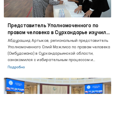
Представитель Уполномоченного по
правам человека в Сурхандарье изучил
деятельность избирательных участков в
Абдурашид Артыков, региональный представитель
пенитенциарных учреждениях
Уполномоченного Олий Мажлиса по правам человека
(Омбудсмана) в Сурхандарьинской области,
ознакомился с избирательным процессом и
условиями, созданными для избирателей на
Подробно
избирательном участке № 279 9-го
Сурхандарьинского избирательного округа, где
проходят президентские выборы.