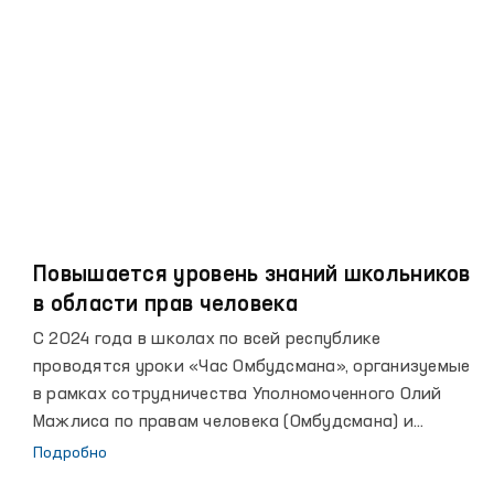
Повышается уровень знаний школьников
в области прав человека
С 2024 года в школах по всей республике
проводятся уроки «Час Омбудсмана», организуемые
в рамках сотрудничества Уполномоченного Олий
Мажлиса по правам человека (Омбудсмана) и
Министерства дошкольного и школьного
Подробно
образования. Интерес учащихся к этим занятиям