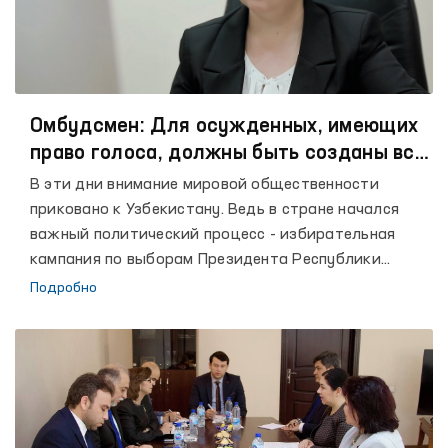
Омбудсмен: Для осужденных, имеющих
право голоса, должны быть созданы все
условия
В эти дни внимание мировой общественности
приковано к Узбекистану. Ведь в стране начался
важный политический процесс - избирательная
кампания по выборам Президента Республики
Узбекистан. С этим политическим событием тесно
Подробно
связана судьба страны на ближайшие пять лет. Все
имеющие право голоса избиратели должны
проголосовать за кандидата по своему выбору без
какого-либо влияния или давления, ознакомившись
с предвыборной программой кандидатов.