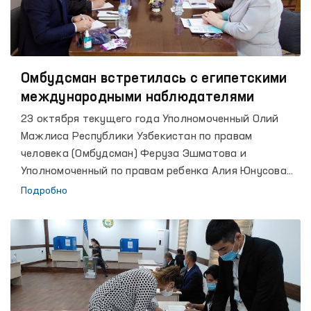
Омбудсман встретилась с египетскими
международными наблюдателями
23 октября текущего года Уполномоченный Олий
Мажлиса Республики Узбекистан по правам
человека (Омбудсман) Феруза Эшматова и
Уполномоченный по правам ребенка Алия Юнусова
встретились с Председателем Комитета по
Подробно
социальной солидарности, семье и инвалидности,
Председателем фракции «Поддержка Египта»,
доктором Абдулҳадий Аҳмад Ал-Касаби и с
Чрезвычайным и Полномочным Послом Арабской
Республики Египет в Узбекистане Амирой Фахми.