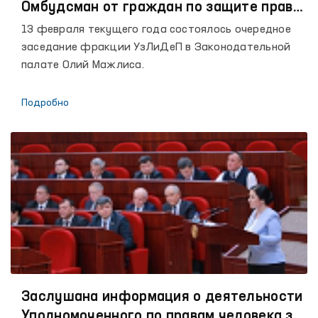
Омбудсман от граждан по защите прав
предпринимателей?
13 февраля текущего года состоялось очередное
заседание фракции УзЛиДеП в Законодательной
палате Олий Мажлиса.
Подробно
Заслушана информация о деятельности
Уполномоченного по правам человека за