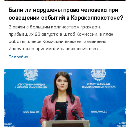
Были ли нарушены права человека при
освещении событий в Каракалпакстане?
В связи с большим количеством граждан,
прибывших 23 августа в штаб Комиссии, в план
работы членов Комиссии внесены изменения.
Изначально принимались заявления всех
пришедших в штаб граждан. В некоторых случаях
Подробно
достаточно было дать юридическое объяснение, а
некоторые обращения были взяты на контроль.