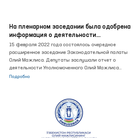
На пленарном заседании была одобрена
информация о деятельности
Уполномоченного Олий Мажлиса по
15 февраля 2022 года состоялось очередное
правам человека (Омбудсмана) и
расширенное заседание Законодательной палаты
Уполномоченного по правам ребенка в
Олий Мажлиса. Депутаты заслушали отчет о
2021 году
деятельности Уполномоченного Олий Мажлиса
Республики Узбекистан по правам человека
Подробно
(Омбудсмана) в 2021 году.