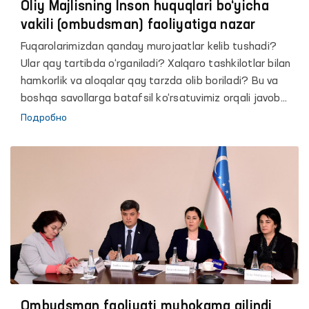
Oliy Majlisning Inson huquqlari bo‘yicha
vakili (ombudsman) faoliyatiga nazar
Fuqarolarimizdan qanday murojaatlar kelib tushadi?
Ular qay tartibda o‘rganiladi? Xalqaro tashkilotlar bilan
hamkorlik va aloqalar qay tarzda olib boriladi? Bu va
boshqa savollarga batafsil ko‘rsatuvimiz orqali javob
olasiz
Подробно
Ombudsman faoliyati muhokama qilindi