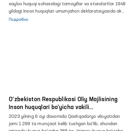
saylov huquqi sohasidagi tamoyillar va standartlar 1948
yildagi Inson huquqlari umumjahon deklaratsiyasida aks
etmagan. Qolaversa, hozirda erkin saylov tashkil qilinishi
Подробно
va o‘tkazilishini taʼminlash sohasida 20 dan ortiq
universal va mintaqaviy xalqaro shartnomalar amal
qiladi. Umuman olganda demokratik saylovlar fuqarolik
va siyosiy huquqlarning tantanasi sifatida taʼriflanadi.
O‘zbekiston Respublikasi Oliy Majlisining
Inson huquqlari bo‘yicha vakili
(ombudsman) nomiga Qashqadaryo viloyati
2023 yilning 6 oyi davomida Qashqadaryo viloyatidan
hududi bo‘yicha kelib tushgan murojaatlar
jami 1.299 ta murojaat kelib tushgan bo‘lib, shundan