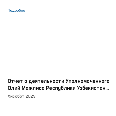
Подробно
Отчет о деятельности Уполномоченного
Олий Мажлиса Республики Узбекистан
по правам человека (омбудсмана) в 2023
Ҳисобот 2023
году