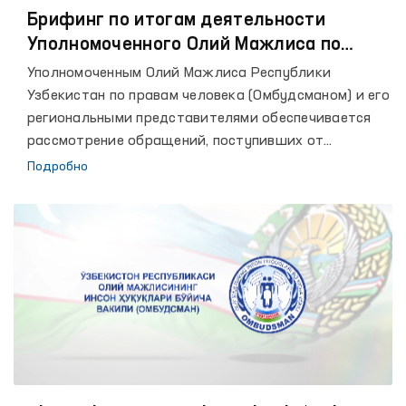
Брифинг по итогам деятельности
Уполномоченного Олий Мажлиса по
правам человека (Омбудсмана) по
Уполномоченным Олий Мажлиса Республики
работе с обращениями за 8 месяцев
Узбекистан по правам человека (Омбудсманом) и его
2022 года
региональными представителями обеспечивается
рассмотрение обращений, поступивших от
физических и юридических лиц, в соответствии с
Подробно
законодательством.