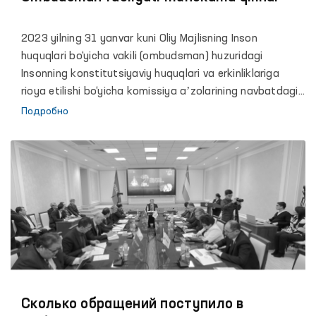
2023 yilning 31 yanvar kuni Oliy Majlisning Inson
huquqlari bo‘yicha vakili (ombudsman) huzuridagi
Insonning konstitutsiyaviy huquqlari va erkinliklariga
rioya etilishi bo‘yicha komissiya aʼzolarining navbatdagi
yig‘ilishi bo‘lib o‘tdi. Yangi tarkibdagi komissiya
Подробно
aʼzolarining joriy yildagi ilk yig‘ilishida Oliy Majlisning
Inson huquqlari bo‘yicha vakili (ombudsman)ning 2022
yildagi faoliyati ko‘rib chiqildi.
Сколько обращений поступило в