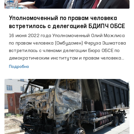
Уполномоченный по правам человека
встретилась с делегацией БДИПЧ ОБСЕ
16 июня 2022 года Уполномоченный Олий Мажлиса
по правам человека (Омбудсмен) Феруза Эшматова
встретилась с членами делегации Бюро ОБСЕ по
демократическим институтам и правам человека
(БДИПЧ ОБСЕ) во главе с Эоганом Мерфи. На встрече
Подробно
также присутствовала Уполномоченный по правам
ребенка Алия Юнусова.