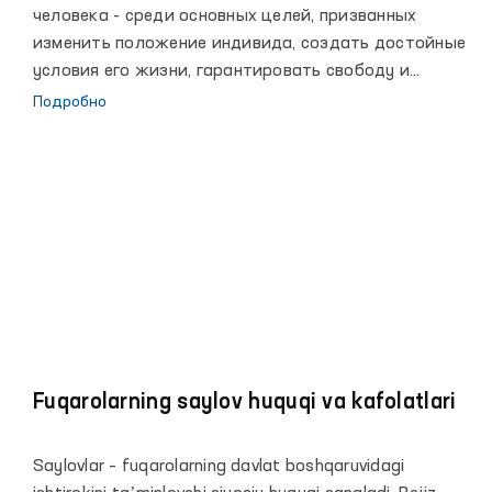
человека - среди основных целей, призванных
изменить положение индивида, создать достойные
условия его жизни, гарантировать свободу и
неприкосновенность, социальную защищенность,
Подробно
участие в управлении государством.
Приверженность данным стандартам получила
отражение в содержании правовых реформ,
проводимых в стране, а также в создании
институциональных инструментов по защите прав
человека. Также разработаны соответствующие
внесудебные механизмы, среди которых
утверждение должности - Уполномоченный Олий
Мажлиса Республики Узбекистан по правам
человека (Омбудсман).
Fuqarolarning saylov huquqi va kafolatlari
Saylovlar – fuqarolarning davlat boshqaruvidagi