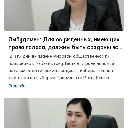
uchrashuvlar tashkil etildi.
Омбудсмен: Для осужденных, имеющих
право голоса, должны быть созданы все
условия
В эти дни внимание мировой общественности
приковано к Узбекистану. Ведь в стране начался
важный политический процесс - избирательная
кампания по выборам Президента Республики
Узбекистан. С этим политическим событием тесно
Подробно
связана судьба страны на ближайшие пять лет. Все
имеющие право голоса избиратели должны
проголосовать за кандидата по своему выбору без
какого-либо влияния или давления, ознакомившись
с предвыборной программой кандидатов.