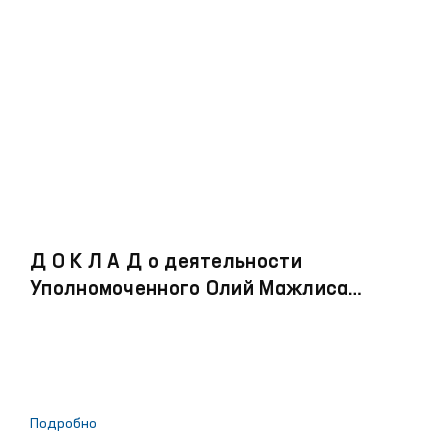
Д О К Л А Д о деятельности
Уполномоченного Олий Мажлиса
Республики Узбекистан по правам
человека (омбудсмана) за 2024 год
Подробно