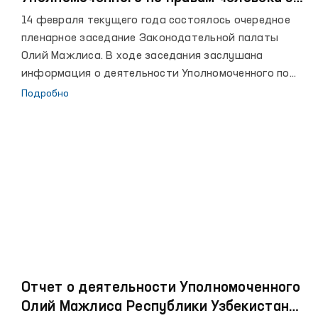
2022 год
14 февраля текущего года состоялось очередное
пленарное заседание Законодательной палаты
Олий Мажлиса. В ходе заседания заслушана
информация о деятельности Уполномоченного по
правам человека (Омбудсмана) за 2022 год.
Подробно
Отчет о деятельности Уполномоченного
Олий Мажлиса Республики Узбекистан