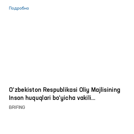
Подробно
O‘zbekiston Respublikasi Oliy Majlisining
Inson huquqlari bo‘yicha vakili
(ombudsman)ga 2024 yilning birinchi yarim
BRIFING
yilligida fuqarolardan kelib tushgan
murojaatlar va ularni ko‘rib chiqish
natijalariga bag‘ishlangan