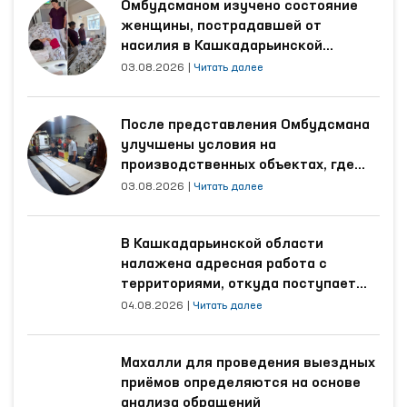
Омбудсманом изучено состояние
женщины, пострадавшей от
насилия в Кашкадарьинской
области
03.08.2026
|
Читать далее
После представления Омбудсмана
улучшены условия на
производственных объектах, где
трудятся осуждённые
03.08.2026
|
Читать далее
В Кашкадарьинской области
налажена адресная работа с
территориями, откуда поступает
наибольшее количество обращений
04.08.2026
|
Читать далее
Махалли для проведения выездных
приёмов определяются на основе
анализа обращений