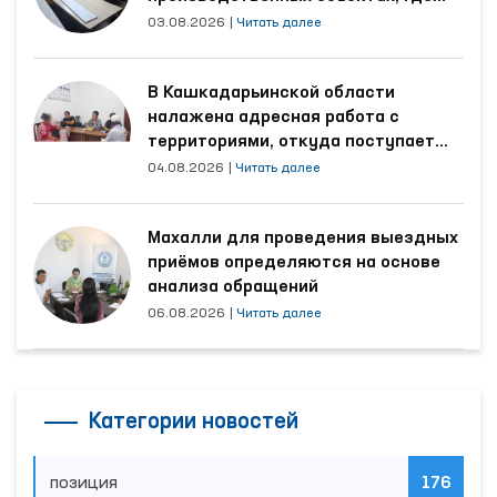
трудятся осуждённые
03.08.2026
|
Читать далее
В Кашкадарьинской области
налажена адресная работа с
территориями, откуда поступает
наибольшее количество обращений
04.08.2026
|
Читать далее
Махалли для проведения выездных
приёмов определяются на основе
анализа обращений
06.08.2026
|
Читать далее
Категории новостей
позиция
176