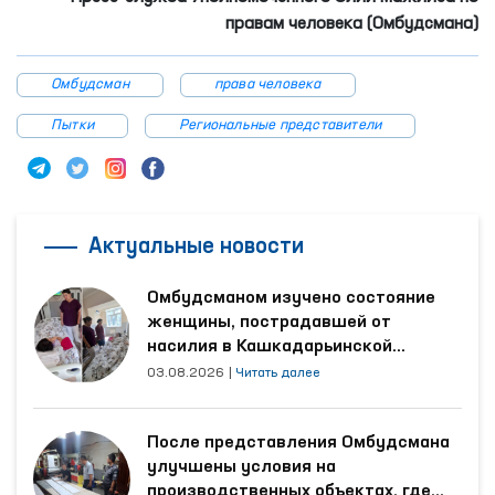
правам человека (Омбудсман
а
)
Омбудсман
права человека
Пытки
Региональные представители
Актуальные новости
Омбудсманом изучено состояние
женщины, пострадавшей от
насилия в Кашкадарьинской
области
03.08.2026
|
Читать далее
После представления Омбудсмана
улучшены условия на
производственных объектах, где