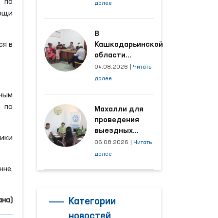
условия на
 по
далее
производственных
мощи
объектах, где
трудятся
В
осуждённые
ся в
Кашкадарьинской
области
налажена
04.08.2026
|
Читать
адресная работа
далее
с территориями,
ным
откуда поступает
 по
наибольшее
Махалли для
количество
проведения
обращений
выездных
ики
приёмов
06.08.2026
|
Читать
определяются
далее
на основе
нне,
анализа
обращений
ана)
Категории
новостей