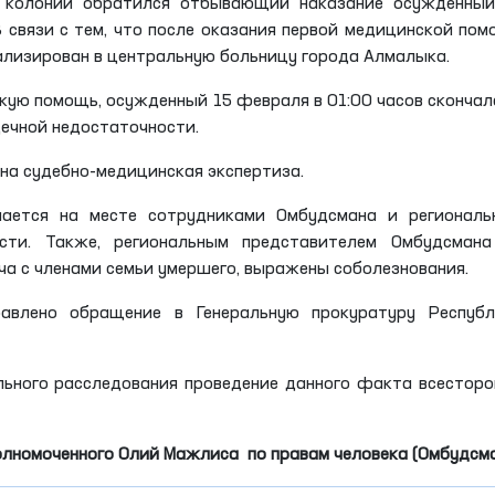
м колонии обратился отбывающий наказание осужденный
В связи с тем, что после оказания первой медицинской по
тализирован в центральную больницу города Алмалыка.
кую помощь, осужденный 15 февраля в 01:00 часов скончал
дечной недостаточности.
на судебно-медицинская экспертиза.
ается на месте сотрудниками Омбудсмана и региональ
сти. Также, региональным представителем Омбудсмана
а с членами семьи умершего, выражены соболезнования.
влено обращение в Генеральную прокуратуру Республ
ьного расследования проведение данного факта всесторо
олномоченного Олий Мажлиса по правам человека (Омбудсм