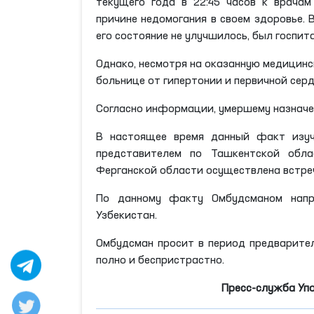
текущего года в 22:45 часов к врача
причине недомогания в своем здоровье. 
его состояние не улучшилось, был госпи
Однако, несмотря на оказанную медицинс
больнице от гипертонии и первичной сер
Согласно информации, умершему назначе
В настоящее время данный факт изуч
представителем по Ташкентской обла
Ферганской области осуществлена встреч
По данному факту Омбудсманом напра
Узбекистан.
Омбудсман просит в период предварител
полно и беспристрастно.
Пресс-служба Уп