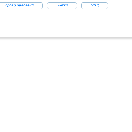
права человека
Пытки
МВД