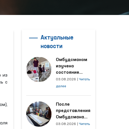
Актуальные
новости
Омбудсманом
изучено
состояние
о из
женщины,
03.08.2026
|
Читать
сь с
пострадавшей от
далее
насилия в
Кашкадарьинской
области
После
ом),
представления
Омбудсмана
раля
улучшены
03.08.2026
|
Читать