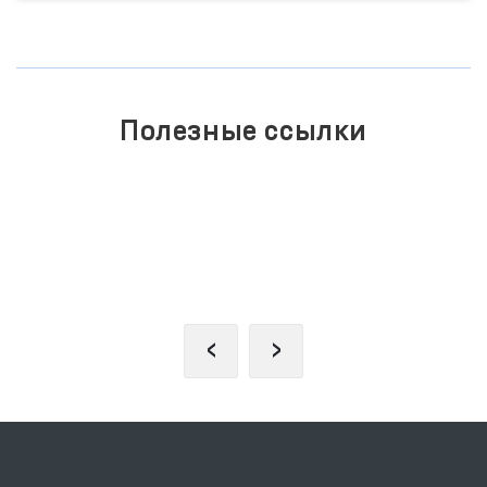
позиция
176
мониторинг
374
весть
845
обращение
389
Полезные ссылки