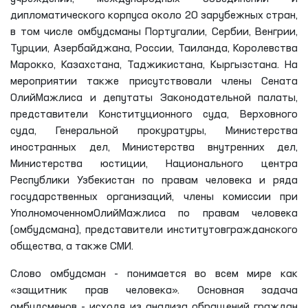
интересов наших соотечественников, трудящихся в
зарубежных странах.
Конференция была организована Уполномоченным Олий
Мажлиса по правам человека (омбудсманом) в
сотрудничестве с координатором проектов
организации по безопасности и сотрудничеству в
Европе (ОБСЕ) в Узбекистане, программой правовой
реформы агентства США по международному
развитию (USAID). В конференции приняли участие
представители национальных правозащитных
учреждений, международных объединений и
дипломатического корпуса около 20 зарубежных стран,
в том числе омбудсманы Португалии, Сербии, Венгрии,
Турции, Азербайджана, России, Таиланда, Королевства
Марокко, Казахстана, Таджикистана, Кыргызстана. На
мероприятии также присутствовали члены Сената
ОлийМажлиса и депутаты Законодательной палаты,
представители Конституционного суда, Верховного