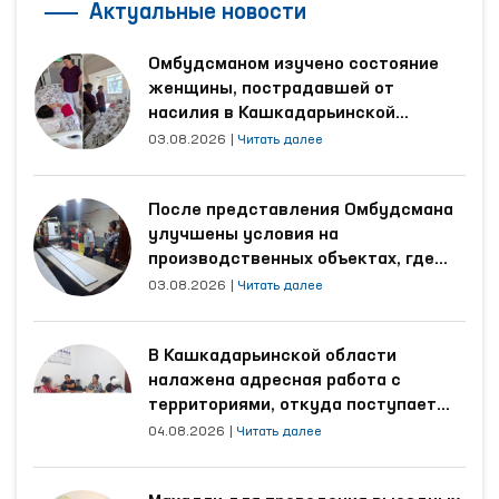
Международное сотрудничество
Правовой анализ
Частное право
Обращения
Пытки
Экологическое право
Социальное право
Региональные представители
Актуальные новости
Омбудсманом изучено состояние
женщины, пострадавшей от
насилия в Кашкадарьинской
области
03.08.2026
|
Читать далее