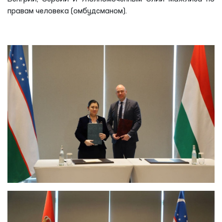
общественными группами было совершено 381 (в 2020
году – 76, в 2021 году – 177) мониторинговых посещений
мест содержания лиц с ограниченной свободой
передвижения. Ими были проведены коллективные и
индивидуальныебеседы с более 6000 осужденными
(заключенными) и 1657 осужденными (заключенными). В
этих мониторинговых визитах участвовали
представители общественности и СМИ.
В рамках мероприятия были подписаны меморандумы о
двустороннем сотрудничестве между омбудсменами
Венгрии, Сербии и Уполномоченным Олий Мажлиса по
правам человека (омбудсманом).