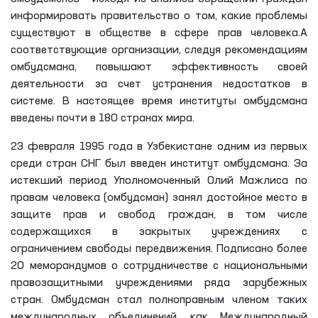
суда, Генеральной прокуратуры, Министерства
иностранных дел, Министерства внутренних дел,
Министерства юстиции, Национального центра
Республики Узбекистан по правам человека и ряда
государственных организаций, члены комиссии при
УполномоченномОлийМажлиса по правам человека
(омбудсмана), представители институтовгражданского
общества, а также СМИ.
Слово омбудсман - понимается во всем мире как
«защитник прав человека». Основная задача
омбудсменов - исходя из анализа обращений граждан
информировать правительство о том, какие проблемы
существуют в обществе в сфере прав человека.А
соответствующие организации, следуя рекомендациям
омбудсмана, повышают эффективность своей
деятельности за счет устранения недостатков в
системе. В настоящее время институты омбудсмана
введены почти в 180 странах мира.