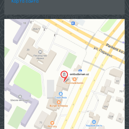
Об Омбудсмане
Пресс Служба
Публикации
Международное сотрудничество
Вопросы-ответы
Интернет приёмная
Карта сайта