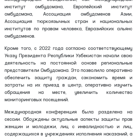
23 февраля 1995 года в Узбекистане одним из первых
среди стран СНГ был введен институт омбудсмана. За
истекший период Уполномоченный Олий Мажлиса по
правам человека (омбудсман) занял достойное место в
защите прав и свобод граждан, в том числе
содержащихся в закрытых учреждениях с
ограничением свободы передвижения. Подписано более
20 меморандумов о сотрудничестве с национальными
правозащитными учреждениями ряда зарубежных
стран. Омбудсман стал полноправным членом таких
международных объединений, как Международный
институт омбудсмана, Европейский институт
омбудсмана, Ассоциация омбудсменов Азии,
Ассоциация тюркоязычных стран и национальных
институтов по правам человека, Евразийских альянс
омбудсменов.
Кроме того, с 2022 года согласно соответствующему