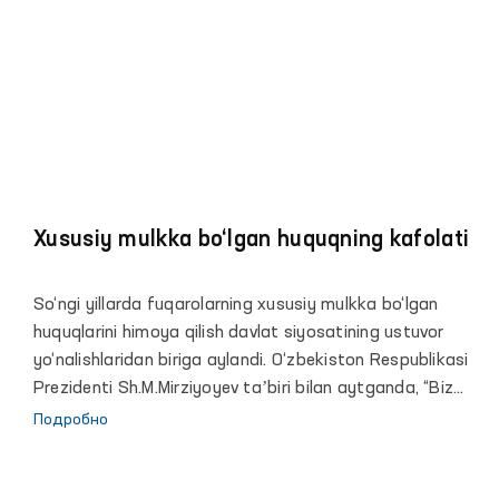
Xususiy mulkka bo‘lgan huquqning kafolati
So‘ngi yillarda fuqarolarning xususiy mulkka bo‘lgan
huquqlarini himoya qilish davlat siyosatining ustuvor
yo‘nalishlaridan biriga aylandi. O‘zbekiston Respublikasi
Prezidenti Sh.M.Mirziyoyev taʼbiri bilan aytganda, “Biz
jismoniy va yuridik shaxslarning mulk huquqi kafolatlarini
Подробно
taʼminlash maqsadida xalqaro andozalarga javob
beradigan islohotlarimizni bundan buyon ham qatʼiy