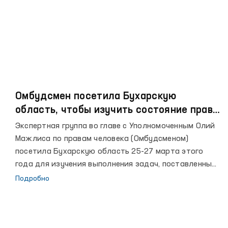
Омбудсмен посетила Бухарскую
область, чтобы изучить состояние прав
человека
Экспертная группа во главе с Уполномоченным Олий
Мажлиса по правам человека (Омбудсменом)
посетила Бухарскую область 25-27 марта этого
года для изучения выполнения задач, поставленных
Уполномоченному по правам человека в Послании
Подробно
Президента Олий Мажлису, а также изучения
состояния прав человека в регионах. Следует
отметить, что согласно Государственной программе