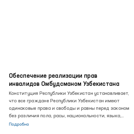
рубежах, повышении благосостояния народа, росте
авторитета страны на мировой арене.
Обеспечение реализации прав
инвалидов Омбудсманом Узбекистана
Конституция Республики Узбекистан устанавливает,
что все граждане Республики Узбекистан имеют
одинаковые права и свободы и равны перед законом
без различия пола, расы, национальности, языка,
религии, социального происхождения, убеждений,
Подробно
личного и общественного положения.