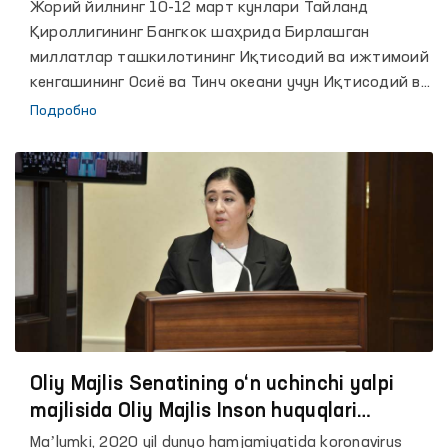
маротаба иштирок этди
Жорий йилнинг 10-12 март кунлари Тайланд
Қироллигининг Бангкок шаҳрида Бирлашган
миллатлар ташкилотининг Иқтисодий ва ижтимоий
кенгашининг Осиё ва Тинч океани учун Иқтисодий ва
ижтимоий комиссияси минтақада хавфсиз,
Подробно
тартибли ва мунтазам миграция бўйича глобал
шартномани амалга оширилишини кўриб чиқиш
мақсадида, пандемияни ҳисобга олган ҳолда
офлайн ва онлайн тарзда минтақавий йиғилиши
ўтказилмоқда.
Oliy Majlis Senatining o‘n uchinchi yalpi
majlisida Oliy Majlis Inson huquqlari
bo‘yicha vakili (ombudsman) Feruza
Maʼlumki, 2020 yil dunyo hamjamiyatida koronavirus