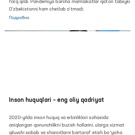
to‘g‘risidagi hisoboti yuzasidan maʼruzasi
farq qildi. Pandemiya barcha mamlakatlar qatori tabiiyki
O‘zbekistonni ham chetlab o‘tmadi.
Подробно
Inson huquqlari – eng oliy qadriyat
2020-yilda inson huquq va erkinliklari sohasida
aniqlangan qonunchilikni buzish hollarini, ularga xizmat
qiluvchi sabab va sharoitlarni bartaraf etish boʻyicha