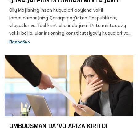
QORAQALPOG‘ISTONDAGI MINTAQAVIY
VAKILINI BILASIZMI?
Oliy Majlisning Inson huquqlari bo‘yicha vakili
(ombudsman)ning Qoraqalpog‘iston Respublikasi,
viloyatlar va Toshkent shahrida jami 14 ta mintaqaviy
vakili bo‘lib, ular insonning konstitutsiyaviy huquqlari va
erkinliklariga rioya etilishini taʼminlash yuzasidan Vakilga
Подробно
ko‘maklashadi.
OMBUDSMAN DAʼVO ARIZA KIRITDI