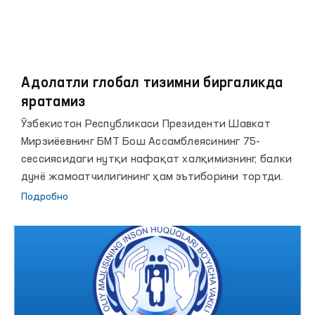
Адолатли глобал тизимни биргаликда
яратамиз
Ўзбекистон Республикаси Президенти Шавкат
Мирзиёевнинг БМТ Бош Ассамблеясининг 75-
сессиясидаги нутқи нафақат халқимизнинг, балки
дунё жамоатчилигининг ҳам эътиборини тортди.
Подробно