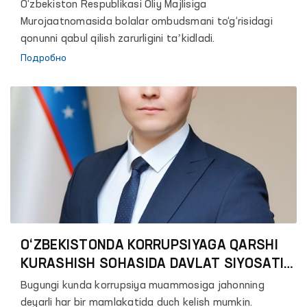
O‘zbekiston Respublikasi Oliy Majlisiga
Murojaatnomasida bolalar ombudsmani to‘g‘risidagi
qonunni qabul qilish zarurligini taʼkidladi.
Подробно
O‘ZBEKISTONDA KORRUPSIYAGA QARSHI
KURASHISH SOHASIDA DAVLAT SIYOSATINI
TAKOMILLASHTIRTISH MASALALARI
Bugungi kunda korrupsiya muammosiga jahonning
deyarli har bir mamlakatida duch kelish mumkin.