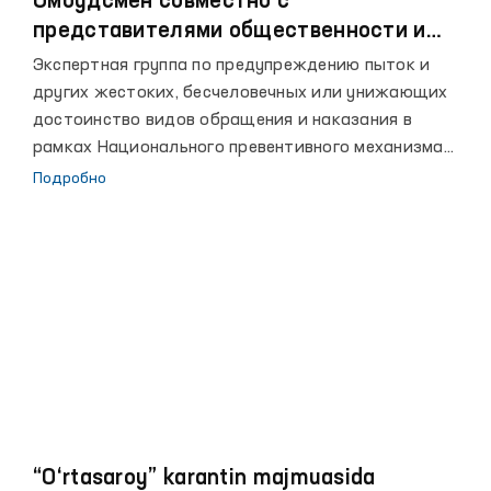
Омбудсмен совместно с
представителями общественности и
СМИ начал мониторинговые посещения
Экспертная группа по предупреждению пыток и
пенитенциарных учреждений для
других жестоких, бесчеловечных или унижающих
предотвращения пыток.
достоинство видов обращения и наказания в
рамках Национального превентивного механизма
при Уполномоченном Олий Мажлиса по правам
Подробно
человека (Омбудсмане) осуществляет мониторинги
с 2019 года. Благодаря этому устанавливается
парламентский и общественный контроль за
соблюдением прав человека в пенитенциарных
учреждениях, следственных изоляторах и других
закрытых учреждениях.
“O‘rtasaroy” karantin majmuasida