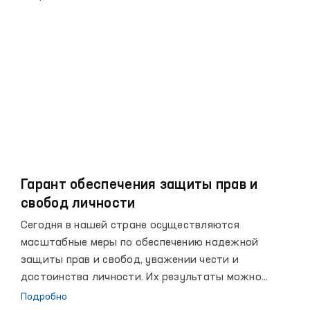
и выполнению международных обязательств, а
также активизации сотрудничества с
международными организациями по вопросам
защиты прав человека.
Гарант обеспечения защиты прав и
свобод личности
Сегодня в нашей стране осуществляются
масштабные меры по обеспечению надежной
защиты прав и свобод, уважении чести и
достоинства личности. Их результаты можно
увидеть в достигнутых за последние годы высоких
Подробно