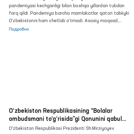
Eshmatovaning 2020 yildagi faoliyati
pandemiyasi kechganligi bilan boshqa yillardan tubdan
to‘g‘risidagi hisoboti yuzasidan maʼruzasi
farq qildi. Pandemiya barcha mamlakatlar qatori tabiiyki
O‘zbekistonni ham chetlab o‘tmadi. Asosiy maqsad,
insonlarni hayotini saqlab qolish va mamlakat
Подробно
iqtisodiyotini qo‘llab quvvatlashdan iborat edi.
Pandemiya sharoitida joylardagi davlat va jamoatchilik
vakillari birgalikda ehtiyojmand, moddiy yordam va
ko‘makka muhtoj oilalar ro‘yxati, “temir daftar”lar tashkil
etildi. Yagona ijtimoiy reyestr yaratildi, eng muhtoj
qatlam vakillariga har tomonlama yordam ko‘rsatildi.
O‘zbekiston Respublikasining “Bolalar
ombudsmani to‘g‘risida”gi Qonunini qabul
qilish zarurligi to‘g‘risida
O‘zbekiston Respublikasi Prezidenti Sh.Mirziyoyev