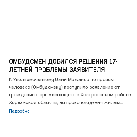
davom ettiramiz”. Har qanday inson uchun eng muhim
mulk, avvalo bu uning uy-joyidir. Fuqarolarning uy-joyga
bo‘lgan huquqlari, Inson huquqlari umumjahon
deklaratsiyasida, Iqtisodiy, ijtimoiy va madaniy huquqlar
to‘g‘risidagi xalqaro paktda, Bola huquqlari to‘g‘risidagi
konvensiyada, shuningdek, boshqa xalqaro hujjatlarda
ham begilangan bo‘lib, ushbu xalqaro hujjatlarda
belgilangan qoidalar O‘zbekiston Respublikasining
Konstitutsiyasida ham o‘z aksini topgan.
ОМБУДСМЕН ДОБИЛСЯ РЕШЕНИЯ 17-
ЛЕТНЕЙ ПРОБЛЕМЫ ЗАЯВИТЕЛЯ
К Уполномоченному Олий Мажлиса по правам
человека (Омбудсмену) поступило заявление от
гражданина, проживающего в Хазараспском районе
Хорезмской области, на право владения жилым
домом.
Подробно