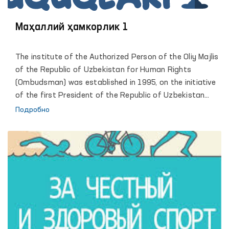
Маҳаллий ҳамкорлик 1
The institute of the Authorized Person of the Oliy Majlis
of the Republic of Uzbekistan for Human Rights
(Ombudsman) was established in 1995, on the initiative
of the first President of the Republic of Uzbekistan
Islam Karimov. Reliable legal framework and
Подробно
organizational conditions of activity, allowed the
institute of the Ombudsman to become an active
participant of large-scale democratic transformations
in which the human rights and freedoms defined as the
highest value and priority. The comprehensive and
effective support of the President of the Republic of
Uzbekistan, Shavkat Mirziyoyev, led the Institute to a
qualitatively new stage of its development, contributed
to strengthening the constructive role of the