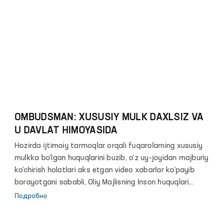
OMBUDSMAN: XUSUSIY MULK DAXLSIZ VA
U DAVLAT HIMOYASIDA
Hozirda ijtimoiy tarmoqlar orqali fuqarolarning xususiy
mulkka bo‘lgan huquqlarini buzib, o‘z uy-joyidan majburiy
ko‘chirish holatlari aks etgan video xabarlar ko‘payib
borayotgani sababli, Oliy Majlisning Inson huquqlari
bo‘yicha vakili (ombudsman) Feruza Eshmatova barcha
Подробно
tegishli davlat idora va tashkilotlar mansabdor