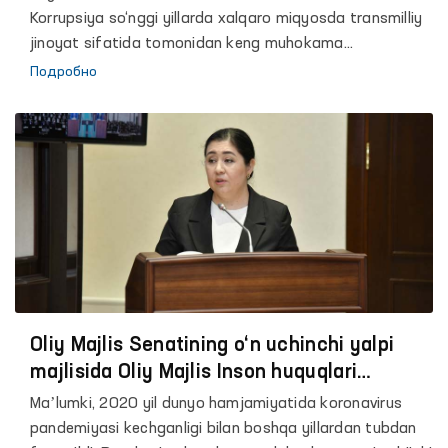
Korrupsiya so‘nggi yillarda xalqaro miqyosda transmilliy
jinoyat sifatida tomonidan keng muhokama
qilinayotgan mavzulardan biridir.
Подробно
Oliy Majlis Senatining o‘n uchinchi yalpi
majlisida Oliy Majlis Inson huquqlari
bo‘yicha vakili (ombudsman) Feruza
Maʼlumki, 2020 yil dunyo hamjamiyatida koronavirus
Eshmatovaning 2020 yildagi faoliyati
pandemiyasi kechganligi bilan boshqa yillardan tubdan