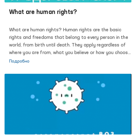
Ombudsman in implementing the progressive objectives
of the Action Strategy for the five priority areas of the
What are human rights?
development of the Republic of Uzbekistan, dialogue
with society and each individual, promoting the
What are human rights? Human rights are the basic
principles of justice, humanity and the rule of law.
rights and freedoms that belong to every person in the
world, from birth until death. They apply regardless of
where you are from, what you believe or how you choose
to live your life. They can never be taken away, although
Подробно
they can sometimes be restricted – for example if a
person breaks the law, or in the interests of national
security. These basic rights are based on shared values
like dignity, fairness, equality, respect and
independence. These values are defined and protected
by law.