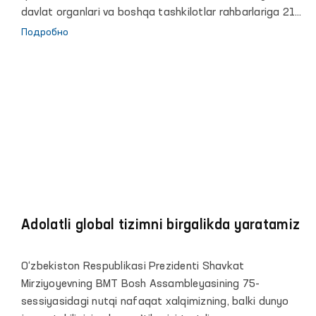
davlat organlari va boshqa tashkilotlar rahbarlariga 21
ta taqdimnoma kiritilgan.
Подробно
Adolatli global tizimni birgalikda yaratamiz
O‘zbekiston Respublikasi Prezidenti Shavkat
Mirziyoyevning BMT Bosh Assambleyasining 75-
sessiyasidagi nutqi nafaqat xalqimizning, balki dunyo