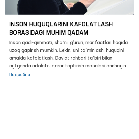
25-летию института Уполномоченного
Представителя Олий Мажлиса Республики
Узбекистан по правам человека (Омбудсмен).
INSON HUQUQLARINI KAFOLATLASH
BORASIDAGI MUHIM QADAM
Inson qadr-qimmati, shaʼni, g‘ururi, manfaatlari haqida
uzoq gapirish mumkin. Lekin, uni taʼminlash, huquqini
amalda kafolatlash, Davlat rahbari taʼbiri bilan
aytganda adolatni qaror toptirish masalasi anchayin
murakkab va zalvorli vazifa. Chunki, hech bir davlat shu
Подробно
paytgacha o‘z fuqarolari erkinligini mutlaq kafolatlash
mumkin bo‘lgan biror bir mexanizm yoki formula ishlab
chiqqan emas.