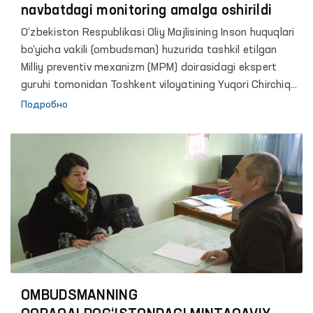
navbatdagi monitoring amalga oshirildi
O‘zbekiston Respublikasi Oliy Majlisining Inson huquqlari
bo‘yicha vakili (ombudsman) huzurida tashkil etilgan
Milliy preventiv mexanizm (MPM) doirasidagi ekspert
guruhi tomonidan Toshkent viloyatining Yuqori Chirchiq
tumanida joylashgan koronavirus infeksiyasini
Подробно
yuqtirganlikda gumon qilingan shaxslarni vaqtinchalik
karantinda saqlashga moslashtirilgan majmua, yaʼni
“O‘rtasaroy” karantin majmuasida joriy yilning 27 avgust
kuni monitoring amalga oshirilganligi haqida xabar
bergan edik. Mazkur monitoring davomida, karantinga
olingan shaxslarning yashash, ovqatlanish hamda ularga
tibbiy yordam ko‘rsatish holati o‘rganilib, ekspert guruhi
aʼzolari tomonidan karantinga olingan shaxslar bilan
uchrashuvlar o‘tkazilgan edi.
OMBUDSMANNING