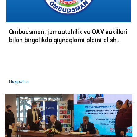
Ombudsman, jamoatchilik va OАV vakillari
bilan birgalikda qiynoqlarni oldini olish
boʼyicha jazoni ijro etish muassasalariga
monitoring tashriflariga start berildi
Подробно