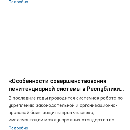
омбудсмане.
Подробно
«Особенности совершенствования
пенитенциарной системы в Республики
Узбекистан»
В последние годы проводится системная работа по
укреплению законодательной и организационно-
правовой базы защиты прав человека,
имплементации международных стандартов по
правам человека в национальное законодательство
Подробно