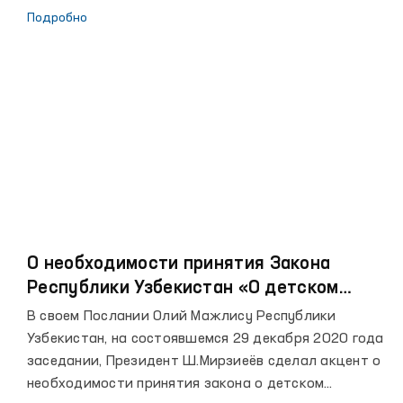
to‘g‘risida”gi O‘zbekiston Respublikasi qonunining 12-
Подробно
moddasi
О необходимости принятия Закона
Республики Узбекистан «О детском
омбудсмане»
В своем Послании Олий Мажлису Республики
Узбекистан, на состоявшемся 29 декабря 2020 года
заседании, Президент Ш.Мирзиеёв сделал акцент о
необходимости принятия закона о детском