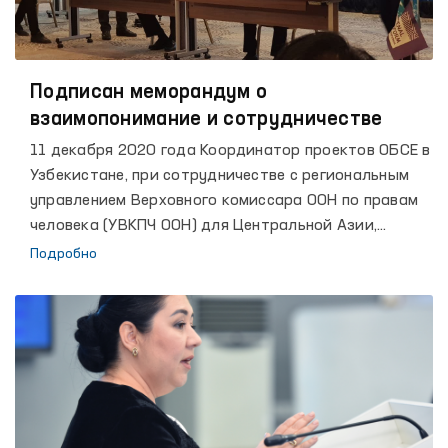
Подписан меморандум о
взаимопонимание и сотрудничестве
11 декабря 2020 года Координатор проектов ОБСЕ в
Узбекистане, при сотрудничестве с региональным
управлением Верховного комиссара ООН по правам
человека (УВКПЧ ООН) для Центральной Азии,
представительством ООН в Узбекистане, Бюро ОБСЕ
Подробно
по демократическим институтам и правам человека
(ОБСЕ / БДИПЧ), Фондом демократии ООН, ПРООН и
представительством Международной тюремной
реформы, выступил со-организатором онлайн-
конференции: «Цифровизация деятельности
Омбудсмена: инновационные механизмы обеспечения
и защиты прав и свобод человека», приуроченной к