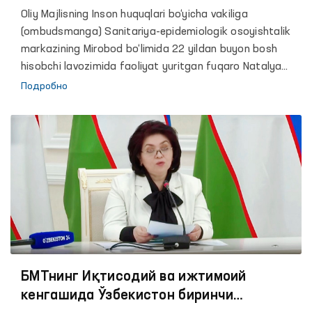
Oliy Majlisning Inson huquqlari bo‘yicha vakiliga
(ombudsmanga) Sanitariya-epidemiologik osoyishtalik
markazining Mirobod bo‘limida 22 yildan buyon bosh
hisobchi lavozimida faoliyat yuritgan fuqaro Natalya
Sarsenbayeva ishga tiklash masalasida yordam so‘rab
Подробно
murojaat qilgan edi.
БМТнинг Иқтисодий ва ижтимоий
кенгашида Ўзбекистон биринчи