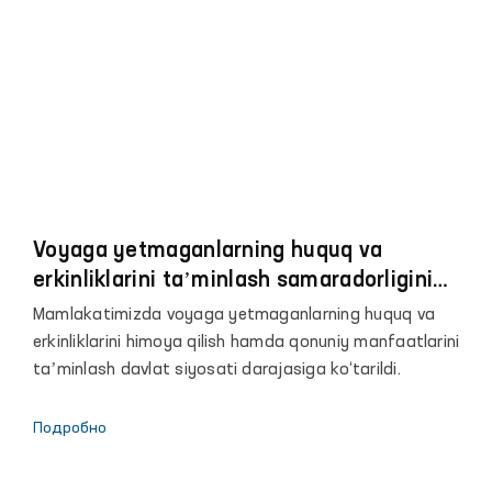
shaxslarini fuqarolarning xususiy mulk daxlsizligi
huquqlarini hurmat qilishga chaqiradi.
Voyaga yetmaganlarning huquq va
erkinliklarini taʼminlash samaradorligini
oshirish
Mamlakatimizda voyaga yetmaganlarning huquq va
erkinliklarini himoya qilish hamda qonuniy manfaatlarini
taʼminlash davlat siyosati darajasiga ko‘tarildi.
Подробно