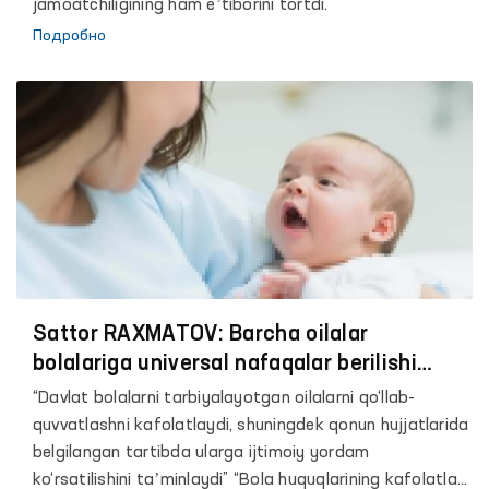
jamoatchiligining ham eʼtiborini tortdi.
Подробно
Sattor RAXMATOV: Barcha oilalar
bolalariga universal nafaqalar berilishi
kerak
“Davlat bolalarni tarbiyalayotgan oilalarni qo‘llab-
quvvatlashni kafolatlaydi, shuningdek qonun hujjatlarida
belgilangan tartibda ularga ijtimoiy yordam
ko‘rsatilishini taʼminlaydi” “Bola huquqlarining kafolatlari