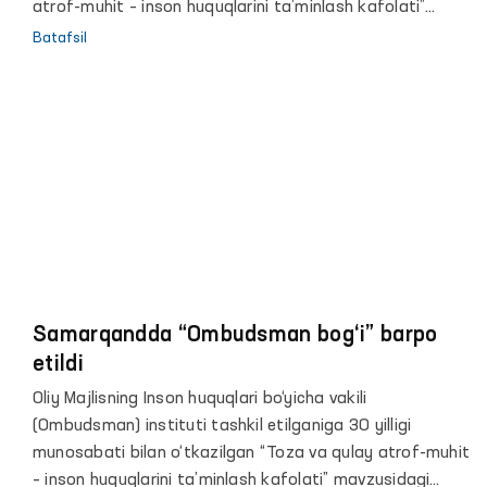
atrof-muhit – inson huquqlarini ta’minlash kafolati”
mavzusida xalqaro konferensiya o‘tkazildi.
Batafsil
Samarqandda “Ombudsman bog‘i” barpo
etildi
Oliy Majlisning Inson huquqlari bo‘yicha vakili
(Ombudsman) instituti tashkil etilganiga 30 yilligi
munosabati bilan o‘tkazilgan “Toza va qulay atrof-muhit
– inson huquqlarini ta’minlash kafolati” mavzusidagi