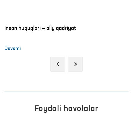
Inson huquqlari — oliy qadriyat
Davomi
‹
›
Foydali havolalar
PREZIDENTNING RASMIY