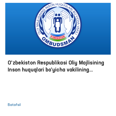
moddalar va hidlar tarqalmoqda. Bu esa nafaqat
salomatlikka, balki aholining tomorqasidagi mevali
daraxt va sabzavotlarning hosiliga ham salbiy taʼsir
ko‘rsatmoqda.
O‘zbekiston Respublikasi Oliy Majlisining
Inson huquqlari bo‘yicha vakilining
(ombudsmanning) 2024 yildagi faoliyati
to‘g‘risidagi MAʼRUZA
Batafsil