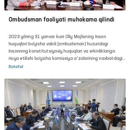
Ombudsman faoliyati muhokama qilindi
2023 yilning 31 yanvar kuni Oliy Majlisning Inson
huquqlari bo‘yicha vakili (ombudsman) huzuridagi
Insonning konstitutsiyaviy huquqlari va erkinliklariga
rioya etilishi bo‘yicha komissiya aʼzolarining navbatdagi
yig‘ilishi bo‘lib o‘tdi. Yangi tarkibdagi komissiya
Batafsil
aʼzolarining joriy yildagi ilk yig‘ilishida Oliy Majlisning
Inson huquqlari bo‘yicha vakili (ombudsman)ning 2022
yildagi faoliyati ko‘rib chiqildi.