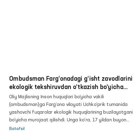
Ombudsman Farg‘onadagi g‘isht zavodlarini
ekologik tekshiruvdan o‘tkazish bo‘yicha
xulosa kiritdi
Oliy Majlisning Inson huquqlari bo‘yicha vakili
(ombudsman)ga Farg‘ona viloyati Uchko‘prik tumanida
yashovchi fuqarolar ekologik huquqlarining buzilayotgani
bo‘yicha murojaat qilishdi. Unga ko‘ra, 17 yildan buyon
tumandagi “Tursunzoda” fermer xo‘jaligiga qarashli
Batafsil
g‘isht ishlab chiqarish sexidan atmosferaga zararli