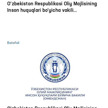
O‘zbekiston Respublikasi Oliy Majlisining
Inson huquqlari bo‘yicha vakili
(ombudsman)ning 2022 yildagi faoliyati
to‘g‘risidagi hisoboti
Batafsil