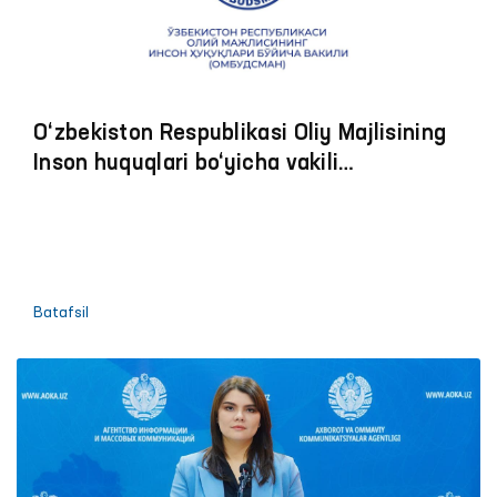
O‘zbekiston Respublikasi Oliy Majlisining
Inson huquqlari bo‘yicha vakili
(ombudsman)ning 2021 yildagi faoliyati
to‘g‘risidagi hisoboti
Batafsil