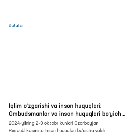
yilligida fuqarolardan kelib tushgan
murojaatlar va ularni ko‘rib chiqish
natijalariga bag‘ishlangan
Batafsil
Iqlim o‘zgarishi va inson huquqlari:
Ombudsmanlar va inson huquqlari bo‘yicha
milliy institutlarining roli
2024-yilning 2-3 oktabr kunlari Ozarbayjan
Respublikasining Inson huquqlari bo‘yicha vakili