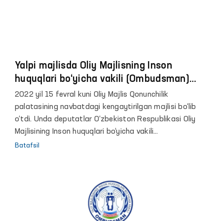
Yalpi majlisda Oliy Majlisning Inson
huquqlari bo‘yicha vakili (Ombudsman)
hamda Bola huquqlari bo‘yicha vakilining
2022 yil 15 fevral kuni Oliy Majlis Qonunchilik
2021 yildagi faoliyati to‘g‘risidagi
palatasining navbatdagi kengaytirilgan majlisi bo‘lib
axborotlari maʼqullandi
o‘tdi. Unda deputatlar O‘zbekiston Respublikasi Oliy
Majlisining Inson huquqlari bo‘yicha vakili
(Ombudsman)ning 2021 yildagi faoliyati to‘g‘risidagi
Batafsil
hisobotini eshitdilar.