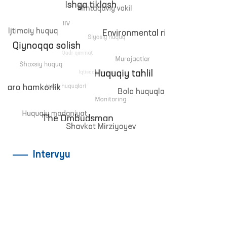
tadbirda ishtirok etdi.
Intervyu