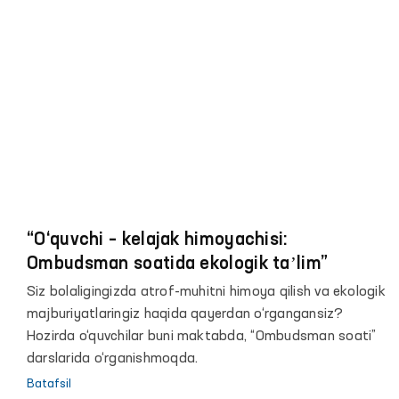
bilan muhim ekologik tadbir o‘tkazildi.
“O‘quvchi – kelajak himoyachisi:
Ombudsman soatida ekologik taʼlim”
Siz bolaligingizda atrof-muhitni himoya qilish va ekologik
majburiyatlaringiz haqida qayerdan o‘rgangansiz?
Hozirda o‘quvchilar buni maktabda, “Ombudsman soati”
darslarida o‘rganishmoqda.
Batafsil