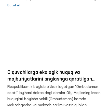
xalqaro konferensiya doirasida Samarqand viloyatiga
Batafsil
tashrif buyurildi.
O‘quvchilarga ekologik huquq va
majburiyatlarini anglashga qaratilgan
muhim ko‘nikmalar berilmoqda
Respublikamiz bo‘ylab o‘tkazilayotgan "Ombudsman
soati" loyihasi doirasidagi darslar Oliy Majlisning Inson
huquqlari bo‘yicha vakili (Ombudsman) hamda
Maktabgacha va maktab taʼlimi vazirligi bilan