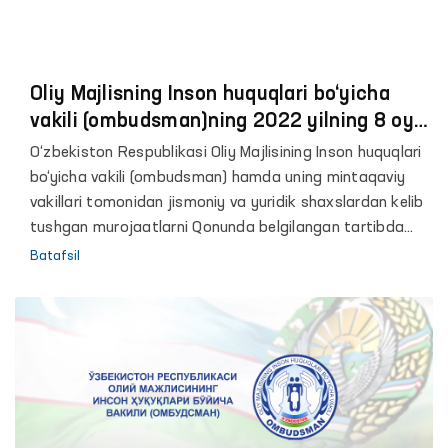
Oliy Majlisning Inson huquqlari bo‘yicha
vakili (ombudsman)ning 2022 yilning 8 oyi
davomida murojaatlar bilan ishlash
O‘zbekiston Respublikasi Oliy Majlisining Inson huquqlari
bo‘yicha faoliyat natijalariga bag‘ishlangan
bo‘yicha vakili (ombudsman) hamda uning mintaqaviy
brifing
vakillari tomonidan jismoniy va yuridik shaxslardan kelib
tushgan murojaatlarni Qonunda belgilangan tartibda
ko‘rib chiqilishi taʼminlanmoqda.
Batafsil