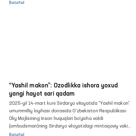
hamkorlikda tashkil etilmoqda. Bu loyiha yosh avlodning
Batafsil
huquqiy savodxonligini oshirish va o‘z huquqlarini himoya
qilishga qaratilgani bilan ahamiyatlidir.
“Yashil makon”: Ozodlikka ishora yoxud
yangi hayot sari qadam
2025-yil 14-mart kuni Sirdaryo viloyatida “Yashil makon”
umummilliy loyihasi doirasida O‘zbekiston Respublikasi
Oliy Majlisining Inson huquqlari bo‘yicha vakili
(ombudsman)ning Sirdaryo viloyatidagi mintaqaviy vakili
hamda 40-son manzil-koloniyasi rahbariyati tashabbusi
Batafsil