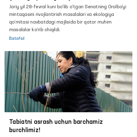
bandligini taʼminlash chora-tadbirlari
Joriy yil 28-fevral kuni bo‘lib o‘tgan Senatning Orolbo‘yi
senatorlar nazoratida
mintaqasini rivojlantirish masalalari va ekologiya
qo‘mitasi navbatdagi majlisida bir qator muhim
masalalar ko‘rib chiqildi.
Batafsil
Tabiatni asrash uchun barchamiz
burchlimiz!