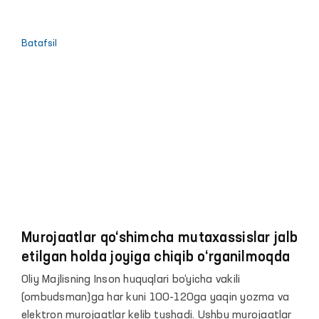
ularni ko‘rib chiqish natijalariga
bag‘ishlangan
Batafsil
Murojaatlar qo‘shimcha mutaxassislar jalb
etilgan holda joyiga chiqib o‘rganilmoqda
Oliy Majlisning Inson huquqlari bo‘yicha vakili
(ombudsman)ga har kuni 100-120ga yaqin yozma va
elektron murojaatlar kelib tushadi. Ushbu murojaatlar