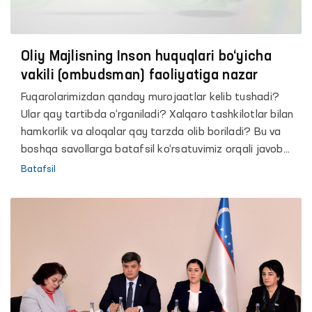
Oliy Majlisning Inson huquqlari bo‘yicha
vakili (ombudsman) faoliyatiga nazar
Fuqarolarimizdan qanday murojaatlar kelib tushadi?
Ular qay tartibda o‘rganiladi? Xalqaro tashkilotlar bilan
hamkorlik va aloqalar qay tarzda olib boriladi? Bu va
boshqa savollarga batafsil ko‘rsatuvimiz orqali javob
olasiz
Batafsil