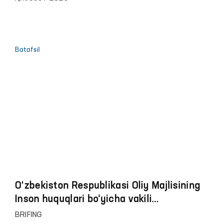
to‘g‘risidagi hisoboti
Batafsil
O‘zbekiston Respublikasi Oliy Majlisining
Inson huquqlari bo‘yicha vakili
(ombudsman)ga 2024 yilning birinchi yarim
BRIFING