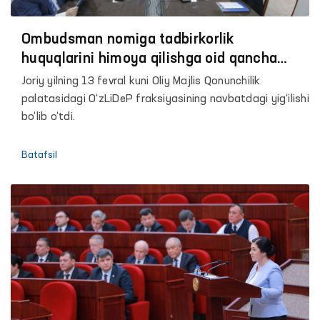
Ombudsman nomiga tadbirkorlik
huquqlarini himoya qilishga oid qancha
murojaat kelib tushdi?
Joriy yilning 13 fevral kuni Oliy Majlis Qonunchilik
palatasidagi O‘zLiDeP fraksiyasining navbatdagi yig‘ilishi
bo‘lib o‘tdi.
Batafsil