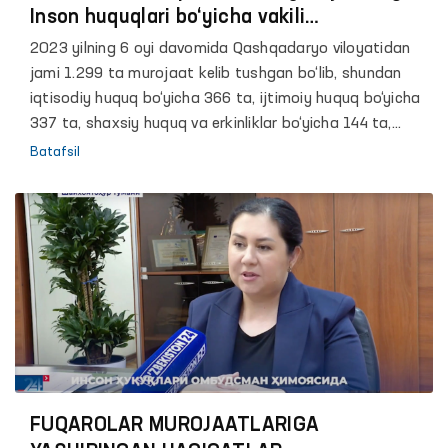
Inson huquqlari bo‘yicha vakili
(ombudsman) nomiga Qashqadaryo viloyati
2023 yilning 6 oyi davomida Qashqadaryo viloyatidan
hududi bo‘yicha kelib tushgan murojaatlar
jami 1.299 ta murojaat kelib tushgan bo‘lib, shundan
T A H L I L I
iqtisodiy huquq bo‘yicha 366 ta, ijtimoiy huquq bo‘yicha
337 ta, shaxsiy huquq va erkinliklar bo‘yicha 144 ta,
fuqarolarning murojaat etish huquqlari bo‘yicha 161 ta,
Batafsil
bola huquqlari bo‘yicha 15 ta, ekologik huquqlar bo‘yicha
11 ta va boshqa masalalar bo‘yicha 183 ta, huquqni
muhofaza qiluvchi organlar faoliyati bo‘yicha 82 ta
murojaatlar kelib tushgan.
FUQAROLAR MUROJAATLARIGA