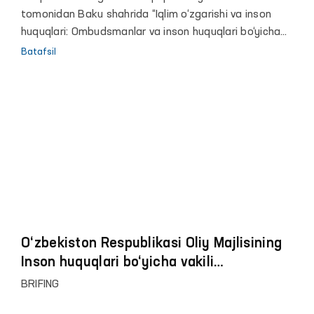
tomonidan Baku shahrida “Iqlim o‘zgarishi va inson
huquqlari: Ombudsmanlar va inson huquqlari bo‘yicha
milliy institutlarining roli” mavzusidagi xalqaro
Batafsil
konferensiya o‘tkazildi. Unda Oliy Majlisning Inson
huquqlari bo‘yicha Vakili (ombudsman) o‘rinbosari Bekzod
Narimonov ishtirok etdi.
O‘zbekiston Respublikasi Oliy Majlisining
Inson huquqlari bo‘yicha vakili
(ombudsman)ga 2024 yilning 9 oyligida
BRIFING
fuqarolardan kelib tushgan murojaatlar va