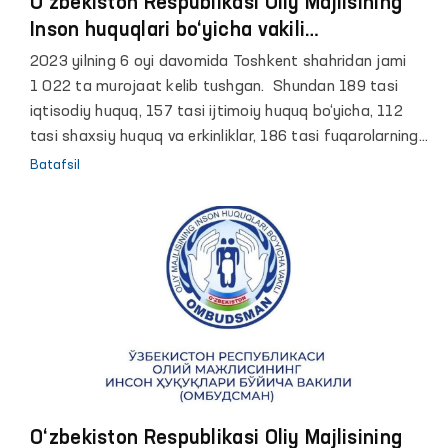
O‘zbekiston Respublikasi Oliy Majlisining
Inson huquqlari bo‘yicha vakili
(ombudsman) nomiga Toshkent shahar
2023 yilning 6 oyi davomida Toshkent shahridan jami
bo‘yicha kelib tushgan murojaatlar tahlili
1 022 ta murojaat kelib tushgan. Shundan 189 tasi
iqtisodiy huquq, 157 tasi ijtimoiy huquq bo‘yicha, 112
tasi shaxsiy huquq va erkinliklar, 186 tasi fuqarolarning
murojaat etish huquqlari, 66 tasi bola huquqlari, 36 tasi
Batafsil
ekologik huquqlar va 80 tasi boshqa masalalar bo‘yicha,
shuningdek 196 ta murojaat huquqni muhofaza qiluvchi
organlar faoliyatiga tegishli.
O‘zbekiston Respublikasi Oliy Majlisining