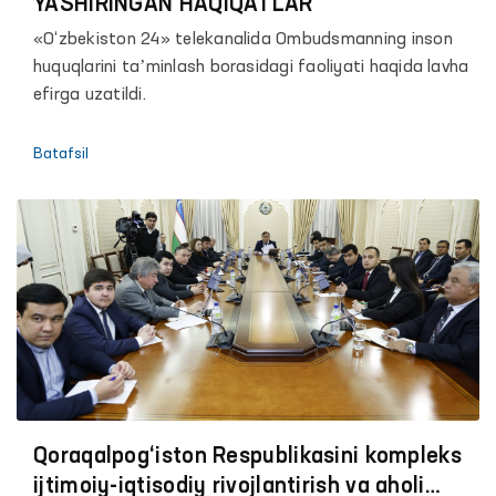
YASHIRINGAN HAQIQATLAR
«O‘zbekiston 24» telekanalida Ombudsmanning inson
huquqlarini taʼminlash borasidagi faoliyati haqida lavha
efirga uzatildi.
Batafsil
Qoraqalpog‘iston Respublikasini kompleks
ijtimoiy-iqtisodiy rivojlantirish va aholi