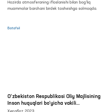
Hozirda atmosferaning ifloslanishi bilan bog‘liq
muammolar barchani birdek tashvishga solmoqda.
Batafsil
O‘zbekiston Respublikasi Oliy Majlisining
Inson huquqlari bo‘yicha vakili
(ombudsman)ning 2023 yildagi faoliyati
Ҳисобот 2023