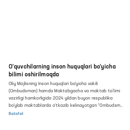
O‘quvchilarning inson huquqlari bo‘yicha
bilimi oshirilmoqda
Oliy Majlisning Inson huquqlari bo‘yicha vakili
(Ombudsman) hamda Maktabgacha va maktab ta’limi
vazirligi hamkorligida 2024 yildan buyon respublika
bo‘ylab maktablarda o‘tkazib kelinayotgan “Ombudsman
soati” darslariga o‘quvchilar qiziqishi ortib bormoqda.
Batafsil
Inson huquq va majburiyatlari kundalik hayotda
uchraydigan misollar orqali tushuntirilayotgani sababli