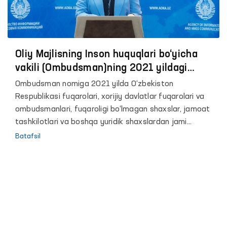
Oliy Majlisning Inson huquqlari bo‘yicha
vakili (Ombudsman)ning 2021 yildagi
murojaatlar bilan ishlash bo‘yicha faoliyat
Ombudsman nomiga 2021 yilda O‘zbekiston
natijalariga bag‘ishlangan brifing
Respublikasi fuqarolari, xorijiy davlatlar fuqarolari va
ombudsmanlari, fuqaroligi bo‘lmagan shaxslar, jamoat
tashkilotlari va boshqa yuridik shaxslardan jami
18 738 ta murojaat kelib tushdi.
Batafsil