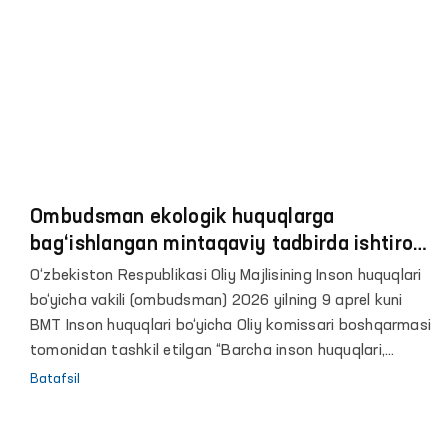
o‘quvchilar darslarda faol ishtirok etishmoqda.
Ombudsman ekologik huquqlarga
bag‘ishlangan mintaqaviy tadbirda ishtirok
etdi
O‘zbekiston Respublikasi Oliy Majlisining Inson huquqlari
bo‘yicha vakili (ombudsman) 2026 yilning 9 aprel kuni
BMT Inson huquqlari bo‘yicha Oliy komissari boshqarmasi
tomonidan tashkil etilgan “Barcha inson huquqlari,
jumladan, rivojlanish huquqini amalga oshirishda Shimol–
Batafsil
Janub, Janub–Janub va uch tomonlama hamkorlikning
o‘rni” mavzusida tashkil etilgan onlayn mintaqaviy