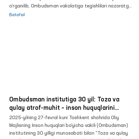
o‘rganilib, Ombudsman vakolatiga tegishlilari nazoratga
olinadi. Nazoratga olinmagan murojaatlar mazmunidan
Batafsil
kelib chiqib, ko‘rib chiqish va murojaat muallifini xabardor
etish uchun tegishli davlat idoralari va tashkilotlarga
yo‘naltiriladi.
Ombudsman institutiga 30 yil: Toza va
qulay atrof-muhit – inson huquqlarini
ta’minlash kafolati
2025-yilning 27-fevral kuni Toshkent shahrida Oliy
Majlisning Inson huquqlari bo‘yicha vakili (Ombudsman)
institutining 30 yilligi munosabati bilan “Toza va qulay