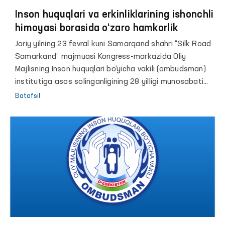
Inson huquqlari va erkinliklarining ishonchli
himoyasi borasida o‘zaro hamkorlik
Joriy yilning 23 fevral kuni Samarqand shahri “Silk Road
Samarkand” majmuasi Kongress-markazida Oliy
Majlisning Inson huquqlari bo‘yicha vakili (ombudsman)
institutiga asos solinganligining 28 yilligi munosabati
bilan “Inson huquqlari va erkinliklarining ishonchli himoyasi
Batafsil
borasida o‘zaro hamkorlik” mavzusida xalqaro
konferensiya o‘tkazildi.