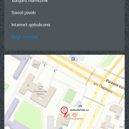
Xalqaro hamkorlik
Savol-javob
Internet qabulxona
Sayt xaritasi