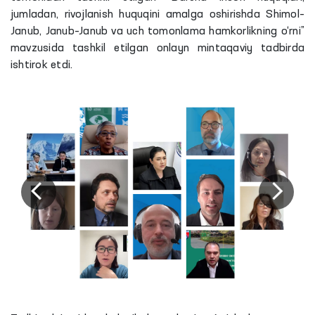
jumladan, rivojlanish huquqini amalga oshirishda Shimol–
Janub, Janub–Janub va uch tomonlama hamkorlikning o‘rni”
mavzusida tashkil etilgan onlayn mintaqaviy tadbirda
ishtirok etdi.