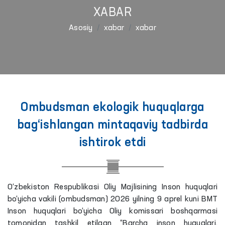
XABAR
Asosiy
xabar
xabar
Ombudsman ekologik huquqlarga
bag‘ishlangan mintaqaviy tadbirda
ishtirok etdi
O‘zbekiston Respublikasi Oliy Majlisining Inson huquqlari
bo‘yicha vakili (ombudsman) 2026 yilning 9 aprel kuni BMT
Inson huquqlari bo‘yicha Oliy komissari boshqarmasi
tomonidan tashkil etilgan “Barcha inson huquqlari,