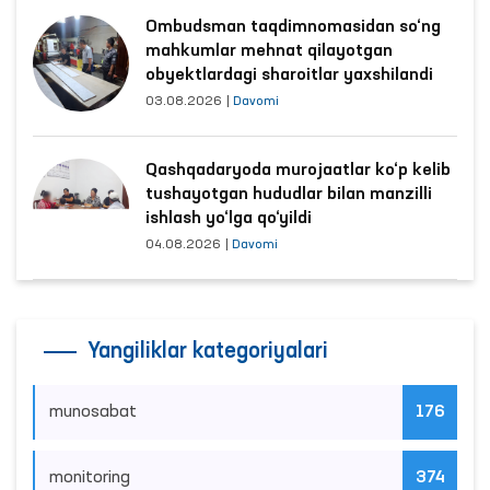
Ombudsman taqdimnomasidan so‘ng
mahkumlar mehnat qilayotgan
obyektlardagi sharoitlar yaxshilandi
03.08.2026
|
Davomi
Qashqadaryoda murojaatlar ko‘p kelib
tushayotgan hududlar bilan manzilli
ishlash yo‘lga qo‘yildi
04.08.2026
|
Davomi
Yangiliklar kategoriyalari
munosabat
176
monitoring
374