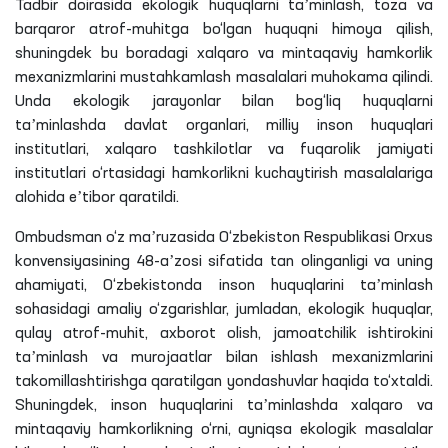
Tadbir doirasida ekologik huquqlarni taʼminlash, toza va
barqaror atrof-muhitga bo‘lgan huquqni himoya qilish,
shuningdek bu boradagi xalqaro va mintaqaviy hamkorlik
mexanizmlarini mustahkamlash masalalari muhokama qilindi.
Unda ekologik jarayonlar bilan bog‘liq huquqlarni
taʼminlashda davlat organlari, milliy inson huquqlari
institutlari, xalqaro tashkilotlar va fuqarolik jamiyati
institutlari o‘rtasidagi hamkorlikni kuchaytirish masalalariga
alohida eʼtibor qaratildi.
Ombudsman o‘z maʼruzasida O‘zbekiston Respublikasi
Orxus
konvensiyasining 48-aʼzosi sifatida tan olinganligi va uning
ahamiyati, O‘zbekistonda inson huquqlarini taʼminlash
sohasidagi amaliy o‘zgarishlar, jumladan, ekologik huquqlar,
qulay atrof-muhit, axborot olish, jamoatchilik ishtirokini
taʼminlash va murojaatlar bilan ishlash mexanizmlarini
takomillashtirishga qaratilgan yondashuvlar haqida to‘xtaldi.
Shuningdek, inson huquqlarini taʼminlashda xalqaro va
mintaqaviy hamkorlikning
o‘rni
, ayniqsa ekologik masalalar