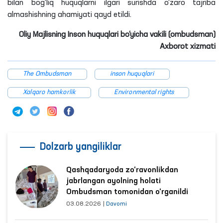
bilan bog‘liq huquqlarni ilgari surishda o‘zaro tajriba
almashishning ahamiyati qayd etildi.
Oliy Majlisning Inson huquqlari bo‘yicha vakili (ombudsman)
Axborot xizmati
The Ombudsman
inson huquqlari
Xalqaro hamkorlik
Environmental rights
Dolzarb yangiliklar
Qashqadaryoda zo‘ravonlikdan
jabrlangan ayolning holati
Ombudsman tomonidan o‘rganildi
03.08.2026
|
Davomi