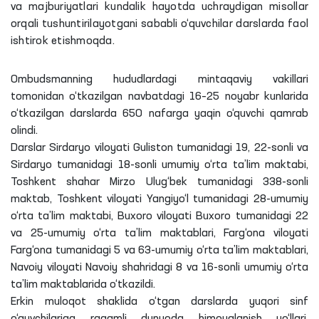
va majburiyatlari kundalik hayotda uchraydigan misollar
orqali tushuntirilayotgani sababli o‘quvchilar darslarda faol
ishtirok etishmoqda.
Ombudsmanning hududlardagi mintaqaviy vakillari
tomonidan o‘tkazilgan navbatdagi 16–25 noyabr kunlarida
o‘tkazilgan darslarda 650 nafarga yaqin o‘quvchi qamrab
olindi.
Darslar Sirdaryo viloyati Guliston tumanidagi 19, 22-sonli va
Sirdaryo tumanidagi 18-sonli umumiy o‘rta ta’lim maktabi,
Toshkent shahar Mirzo Ulug‘bek tumanidagi 338-sonli
maktab, Toshkent viloyati Yangiyo‘l tumanidagi 28-umumiy
o‘rta ta’lim maktabi, Buxoro viloyati Buxoro tumanidagi 22
va 25-umumiy o‘rta ta’lim maktablari, Farg‘ona viloyati
Farg‘ona tumanidagi 5 va 63-umumiy o‘rta ta’lim maktablari,
Navoiy viloyati Navoiy shahridagi 8 va 16-sonli umumiy o‘rta
ta’lim maktablarida o‘tkazildi.
Erkin muloqot shaklida o‘tgan darslarda yuqori sinf