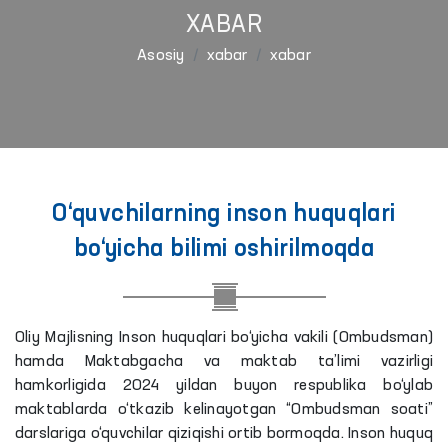
XABAR
Asosiy
xabar
xabar
O‘quvchilarning inson huquqlari
bo‘yicha bilimi oshirilmoqda
Oliy Majlisning Inson huquqlari bo‘yicha vakili (Ombudsman)
hamda Maktabgacha va maktab ta’limi vazirligi
hamkorligida 2024 yildan buyon respublika bo‘ylab
maktablarda o‘tkazib kelinayotgan “Ombudsman soati”
darslariga o‘quvchilar qiziqishi ortib bormoqda. Inson huquq