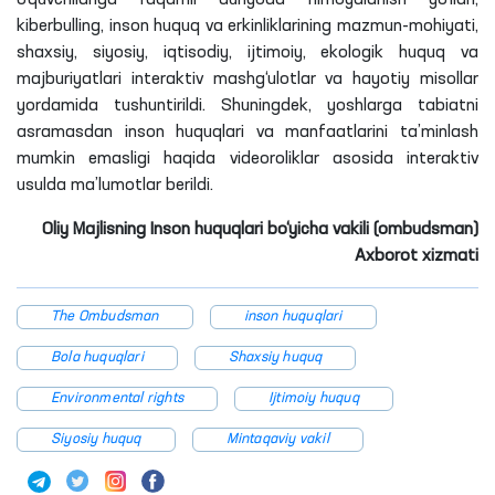
o‘quvchilariga raqamli dunyoda himoyalanish yo‘llari,
kiberbulling, inson huquq va erkinliklarining mazmun-mohiyati,
shaxsiy, siyosiy, iqtisodiy, ijtimoiy, ekologik huquq va
majburiyatlari interaktiv mashg‘ulotlar va hayotiy misollar
yordamida tushuntirildi. Shuningdek, yoshlarga tabiatni
asramasdan inson huquqlari va manfaatlarini ta’minlash
mumkin emasligi haqida videoroliklar asosida interaktiv
usulda ma’lumotlar berildi.
Oliy Majlisning Inson huquqlari bo‘yicha vakili (ombudsman)
Axborot xizmati
The Ombudsman
inson huquqlari
Bola huquqlari
Shaxsiy huquq
Environmental rights
Ijtimoiy huquq
Siyosiy huquq
Mintaqaviy vakil